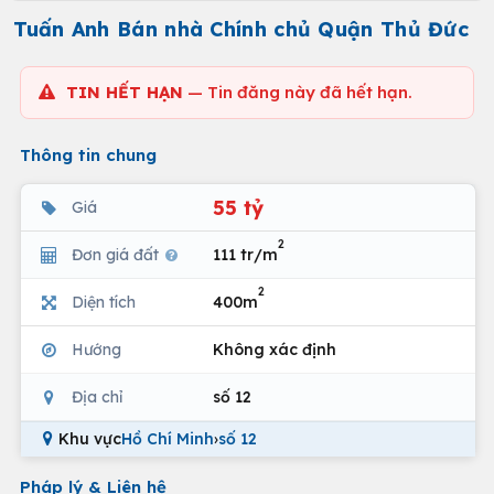
Tuấn Anh Bán nhà Chính chủ Quận Thủ Đức
TIN HẾT HẠN
— Tin đăng này đã hết hạn.
Thông tin chung
55 tỷ
Giá
2
Đơn giá đất
111 tr/m
2
Diện tích
400m
Hướng
Không xác định
Địa chỉ
số 12
Khu vực
Hồ Chí Minh
›
số 12
Pháp lý & Liên hệ