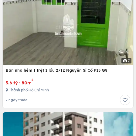
7
Bán nhà hẻm 1 trệt 1 lầu 2/12 Nguyễn Sĩ Cố P15 Q8
2
3.6 tỷ
·
80m
Thành phố Hồ Chí Minh
2 ngày trước