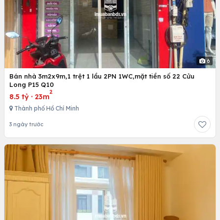
6
Bán nhà 3m2x9m,1 trệt 1 lầu 2PN 1WC,mặt tiền số 22 Cửu
Long P15 Q10
2
8.5 tỷ
·
23m
Thành phố Hồ Chí Minh
3 ngày trước