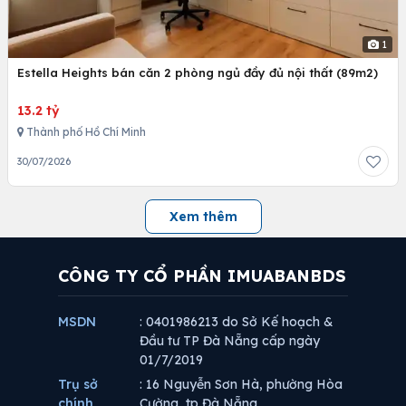
1
Estella Heights bán căn 2 phòng ngủ đầy đủ nội thất (89m2)
13.2 tỷ
Thành phố Hồ Chí Minh
30/07/2026
Xem thêm
CÔNG TY CỔ PHẦN IMUABANBDS
MSDN
: 0401986213 do Sở Kế hoạch &
Đầu tư TP Đà Nẵng cấp ngày
01/7/2019
Trụ sở
: 16 Nguyễn Sơn Hà, phường Hòa
chính
Cường, tp Đà Nẵng