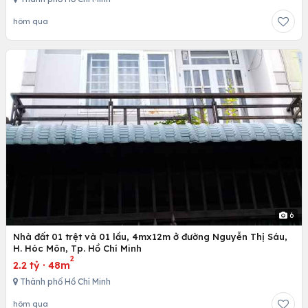
hôm qua
6
Nhà đất 01 trệt và 01 lầu, 4mx12m ở đường Nguyễn Thị Sáu,
H. Hóc Môn, Tp. Hồ Chí Minh
2
2.2 tỷ
·
48m
Thành phố Hồ Chí Minh
hôm qua