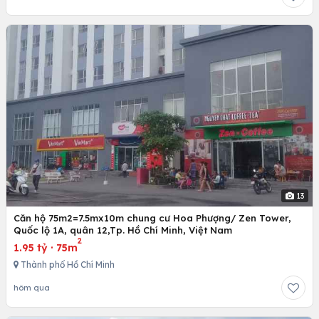
13
Căn hộ 75m2=7.5mx10m chung cư Hoa Phượng/ Zen Tower,
Quốc lộ 1A, quân 12,Tp. Hồ Chí Minh, Việt Nam
2
1.95 tỷ
·
75m
Thành phố Hồ Chí Minh
hôm qua