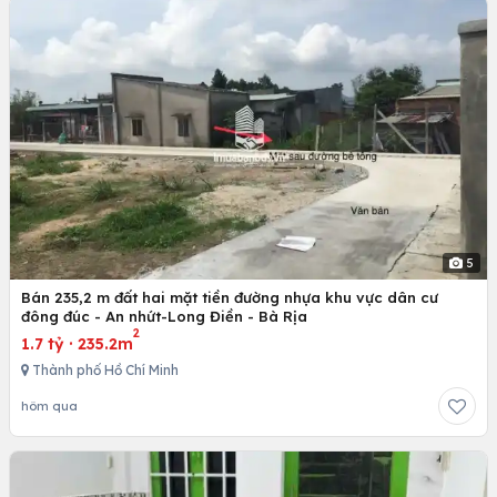
5
Bán 235,2 m đất hai mặt tiền đường nhựa khu vực dân cư
đông đúc - An nhứt-Long Điền - Bà Rịa
2
1.7 tỷ
·
235.2m
Thành phố Hồ Chí Minh
hôm qua