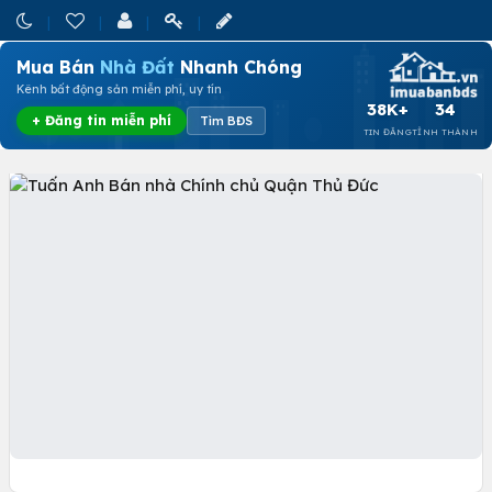
Mua Bán
Nhà Đất
Nhanh Chóng
Kênh bất động sản miễn phí, uy tín
38K+
34
+ Đăng tin miễn phí
Tìm BĐS
TIN ĐĂNG
TỈNH THÀNH