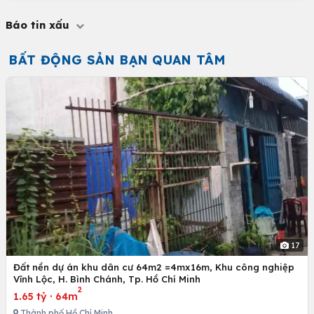
Báo tin xấu
BẤT ĐỘNG SẢN BẠN QUAN TÂM
17
Đất nền dự án khu dân cư 64m2 =4mx16m, Khu công nghiệp
Vĩnh Lộc, H. Bình Chánh, Tp. Hồ Chí Minh
2
1.65 tỷ
·
64m
Thành phố Hồ Chí Minh