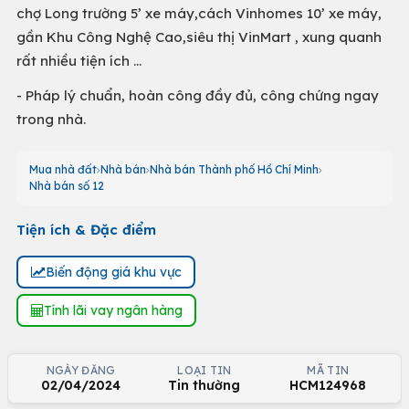
chợ Long trường 5’ xe máy,cách Vinhomes 10’ xe máy,
gần Khu Công Nghệ Cao,siêu thị VinMart , xung quanh
rất nhiều tiện ích ...
- Pháp lý chuẩn, hoàn công đầy đủ, công chứng ngay
trong nhà.
Mua nhà đất
Nhà bán
Nhà bán Thành phố Hồ Chí Minh
Nhà bán số 12
Tiện ích & Đặc điểm
Biến động giá khu vực
Tính lãi vay ngân hàng
NGÀY ĐĂNG
LOẠI TIN
MÃ TIN
02/04/2024
Tin thường
HCM124968