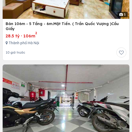
5
Bán 106m - 5 Tầng - 6m.Mặt Tiền. ( Trần Quốc Vượng )Cầu
Giấy
2
28.5 tỷ
·
106m
Thành phố Hà Nội
10 giờ trước