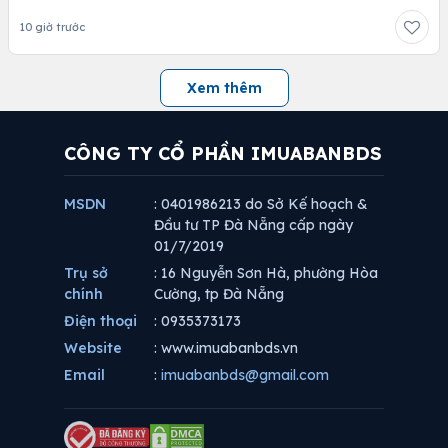
10 giờ trước
Xem thêm
CÔNG TY CỔ PHẦN IMUABANBDS
MSDN
: 0401986213 do Sở Kế hoạch &
Đầu tư TP Đà Nẵng cấp ngày
01/7/2019
Trụ sở
: 16 Nguyễn Sơn Hà, phường Hòa
chính
Cường, tp Đà Nẵng
Điện thoại
: 0935373173
Website
: www.imuabanbds.vn
Email
:
imuabanbds@gmail.com