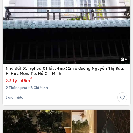
6
Nhà đất 01 trệt và 01 lầu, 4mx12m ở đường Nguyễn Thị Sáu,
H. Hóc Môn, Tp. Hồ Chí Minh
2
2.2 tỷ
·
48m
Thành phố Hồ Chí Minh
3 giờ trước