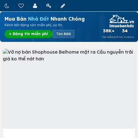
Mua Bán
Nhà Đất
Nhanh Chóng
Kênh bất động sản miễn phí, uy tín
38K+
34
+ Đăng tin miễn phí
Tìm BĐS
TIN ĐĂNG
TỈNH THÀNH