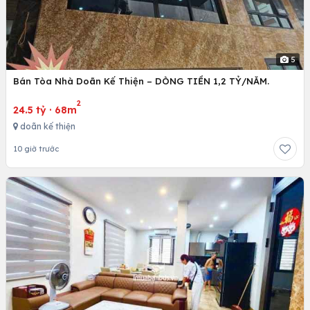
5
Bán Tòa Nhà Doãn Kế Thiện – DÒNG TIỀN 1,2 TỶ/NĂM.
2
24.5 tỷ
·
68m
doãn kế thiện
10 giờ trước