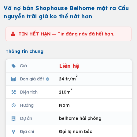
Vỡ nợ bán Shophouse Belhome mặt ra Cầu
nguyễn trãi giá ko thể nát hơn
TIN HẾT HẠN
— Tin đăng này đã hết hạn.
Thông tin chung
Liên hệ
Giá
2
Đơn giá đất
24 tr/m
2
Diện tích
210m
Hướng
Nam
Dự án
belhome hải phòng
Địa chỉ
Đại lộ nam bắc