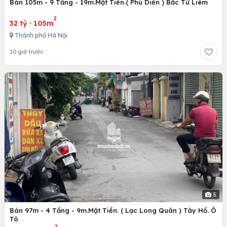
Bán 105m - 9 Tầng - 19m.Mặt Tiền.( Phú Diễn ) Bắc Từ Liêm
2
32 tỷ
·
105m
Thành phố Hà Nội
10 giờ trước
5
Bán 97m - 4 Tầng - 9m.Mặt Tiền. ( Lạc Long Quân ) Tây Hồ. Ô
Tô
2