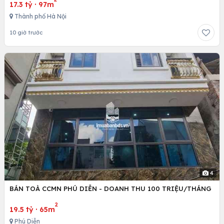
17.3 tỷ
·
97m
Thành phố Hà Nội
10 giờ trước
4
BÁN TOÀ CCMN PHÚ DIỄN - DOANH THU 100 TRIỆU/THÁNG
2
19.5 tỷ
·
65m
Phú Diễn