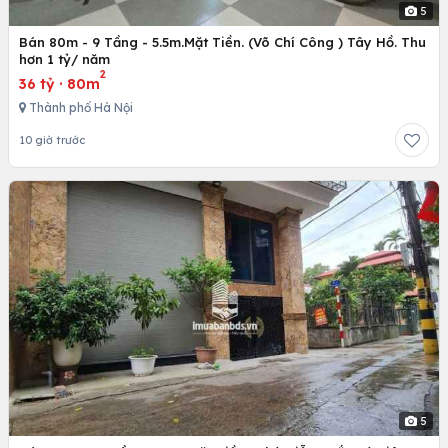
5
Bán 80m - 9 Tầng - 5.5m.Mặt Tiền. (Võ Chí Công ) Tây Hồ. Thu
hơn 1 tỷ/ năm
2
36 tỷ
·
80m
Thành phố Hà Nội
10 giờ trước
5