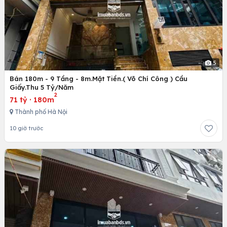
5
Bán 180m - 9 Tầng - 8m.Mặt Tiền.( Võ Chí Công ) Cầu
Giấy.Thu 5 Tỷ/Năm
2
71 tỷ
·
180m
Thành phố Hà Nội
10 giờ trước