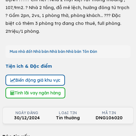
107,9m2. ? Nhà 2 tầng, đỗ mê lệch, hướng đông tứ trạch
? Gồm 2pn, 2vs, 1 phòng thờ, phòng khách… ??? Đặc
biệt có thêm 3 phòng trọ đang cho thuê, full phòng.
2triệu/1 phòng.
Mua nhà đất
Nhà bán
Nhà bán
Nhà bán Tôn Đản
Tiện ích & Đặc điểm
Biến động giá khu vực
Tính lãi vay ngân hàng
NGÀY ĐĂNG
LOẠI TIN
MÃ TIN
30/12/2024
Tin thường
DNG106020