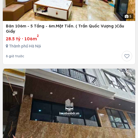
5
Bán 106m - 5 Tầng - 6m.Mặt Tiền. ( Trần Quốc Vượng )Cầu
Giấy
2
28.5 tỷ
·
106m
Thành phố Hà Nội
6 giờ trước