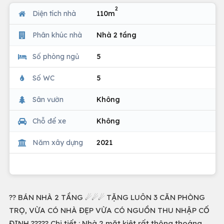
2
Diện tích nhà
110m
Phân khúc nhà
Nhà 2 tầng
Số phòng ngủ
5
Số WC
5
Sân vườn
Không
Chỗ để xe
Không
Năm xây dựng
2021
?? BÁN NHÀ 2 TẦNG ☄☄☄ TẶNG LUÔN 3 CĂN PHÒNG
TRỌ, VỪA CÓ NHÀ ĐẸP VỪA CÓ NGUỒN THU NHẬP CỐ
ĐỊNH ????? Chi tiết : Nhà 2 mặt kiệt rất thông thoáng ,