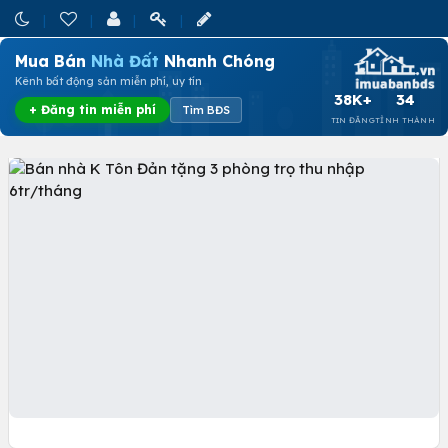
Mua Bán
Nhà Đất
Nhanh Chóng
Kênh bất động sản miễn phí, uy tín
38K+
34
+ Đăng tin miễn phí
Tìm BĐS
TIN ĐĂNG
TỈNH THÀNH