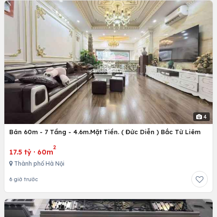
4
Bán 60m - 7 Tầng - 4.6m.Mặt Tiền. ( Đức Diễn ) Bắc Từ Liêm
2
17.5 tỷ
·
60m
Thành phố Hà Nội
6 giờ trước