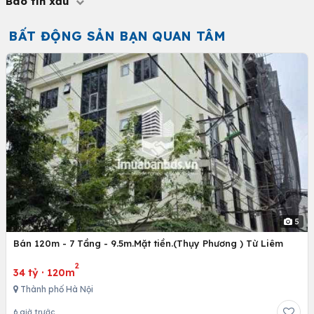
Báo tin xấu
BẤT ĐỘNG SẢN BẠN QUAN TÂM
5
Bán 120m - 7 Tầng - 9.5m.Mặt tiền.(Thụy Phương ) Từ Liêm
2
34 tỷ
·
120m
Thành phố Hà Nội
6 giờ trước