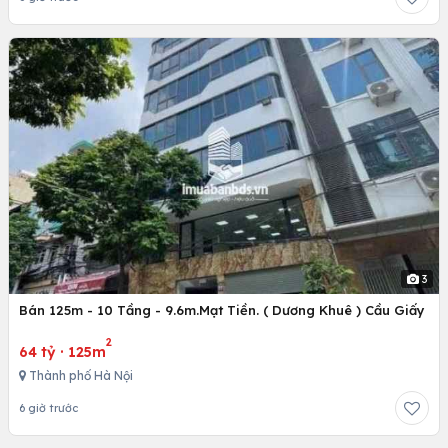
3
Bán 125m - 10 Tầng - 9.6m.Mạt Tiền. ( Dương Khuê ) Cầu Giấy
2
64 tỷ
·
125m
Thành phố Hà Nội
6 giờ trước