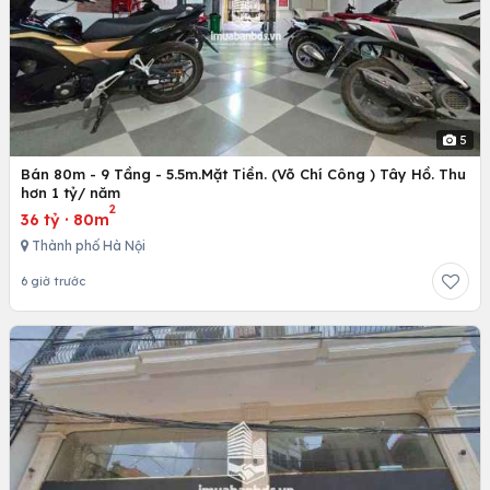
5
Bán 80m - 9 Tầng - 5.5m.Mặt Tiền. (Võ Chí Công ) Tây Hồ. Thu
hơn 1 tỷ/ năm
2
36 tỷ
·
80m
Thành phố Hà Nội
6 giờ trước