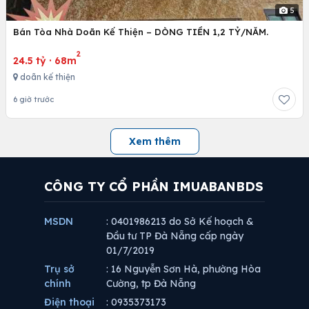
5
Bán Tòa Nhà Doãn Kế Thiện – DÒNG TIỀN 1,2 TỶ/NĂM.
2
24.5 tỷ
·
68m
doãn kế thiện
6 giờ trước
Xem thêm
CÔNG TY CỔ PHẦN IMUABANBDS
MSDN
: 0401986213 do Sở Kế hoạch &
Đầu tư TP Đà Nẵng cấp ngày
01/7/2019
Trụ sở
: 16 Nguyễn Sơn Hà, phường Hòa
chính
Cường, tp Đà Nẵng
Điện thoại
: 0935373173