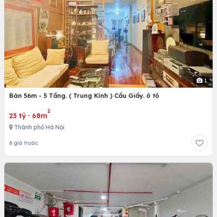
1
Bán 56m - 5 Tầng. ( Trung Kính ) Cầu Giấy. ô tô
2
23 tỷ
·
68m
Thành phố Hà Nội
6 giờ trước