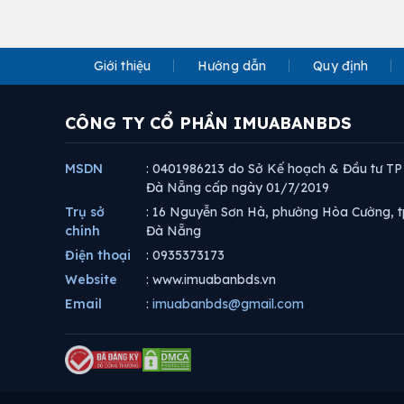
Giới thiệu
Hướng dẫn
Quy định
CÔNG TY CỔ PHẦN IMUABANBDS
MSDN
: 0401986213 do Sở Kế hoạch & Đầu tư TP
Đà Nẵng cấp ngày 01/7/2019
Trụ sở
: 16 Nguyễn Sơn Hà, phường Hòa Cường, t
chính
Đà Nẵng
Điện thoại
: 0935373173
Website
: www.imuabanbds.vn
Email
:
imuabanbds@gmail.com