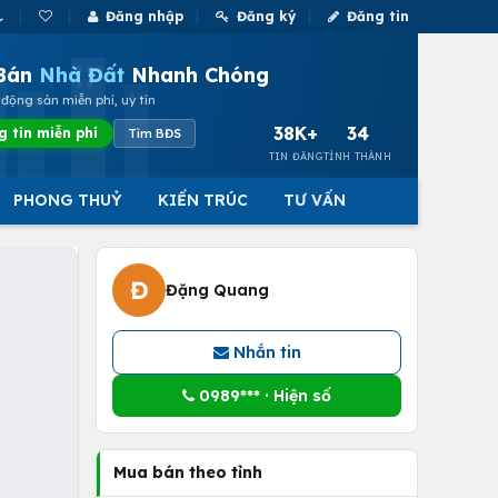
Đăng nhập
Đăng ký
Đăng tin
Bán
Nhà Đất
Nhanh Chóng
động sản miễn phí, uy tín
38K+
34
g tin miễn phí
Tìm BĐS
TIN ĐĂNG
TỈNH THÀNH
PHONG THUỶ
KIẾN TRÚC
TƯ VẤN
Đ
Đặng Quang
Nhắn tin
0989*** · Hiện số
Mua bán theo tỉnh