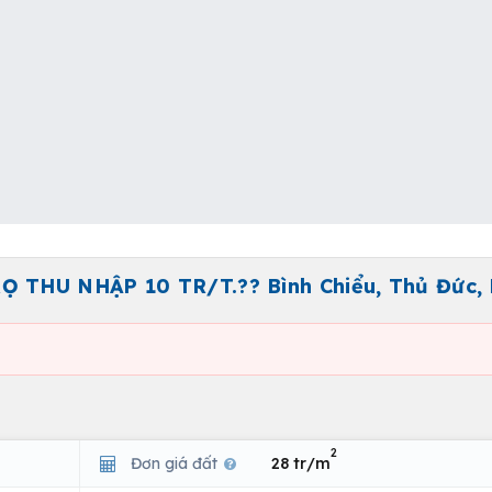
 THU NHẬP 10 TR/T.?? Bình Chiểu, Thủ Đức,
2
Đơn giá đất
28 tr/m