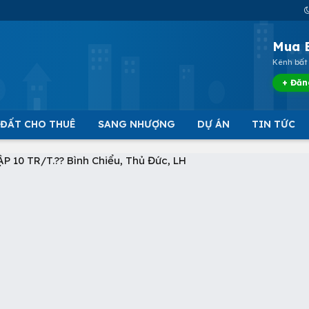
Mua 
Kênh bất 
+ Đăn
 ĐẤT CHO THUÊ
SANG NHƯỢNG
DỰ ÁN
TIN TỨC