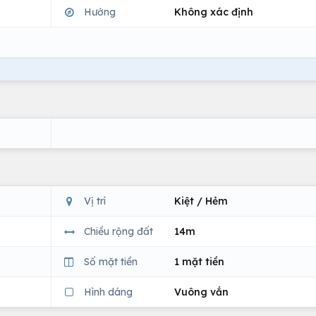
Hướng
Không xác định
Vị trí
Kiệt / Hẻm
Chiều rộng đất
14m
Số mặt tiền
1 mặt tiền
Hình dáng
Vuông vắn