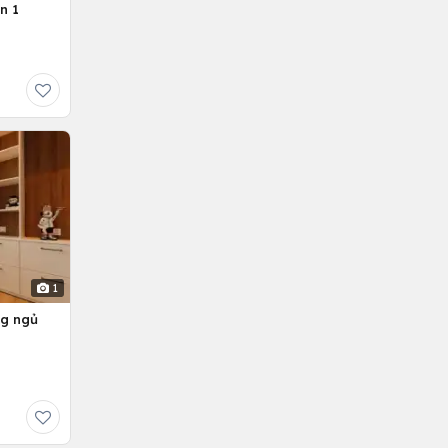
n 1
1
ng ngủ