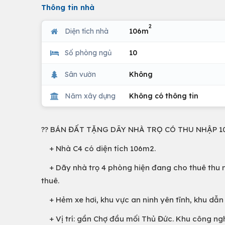
Thông tin nhà
2
Diện tích nhà
106m
Số phòng ngủ
10
Sân vườn
Không
Năm xây dựng
Không có thông tin
?? BÁN ĐẤT TẶNG DÃY NHÀ TRỌ CÓ THU NHẬP 10 TRI
+ Nhà C4 có diện tích 106m2.
+ Dãy nhà trọ 4 phòng hiện đang cho thuê thu 
thuê.
+ Hẻm xe hơi, khu vực an ninh yên tĩnh, khu dẫn 
+ Vị trí: gần Chợ đầu mối Thủ Đức. Khu công ngh