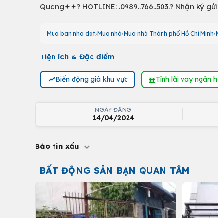
Quang✦✦? HOTLINE: .0989..766..503.? Nhận ký gử
Mua ban nha dat
Mua nhà
Mua nhà Thành phố Hồ Chí Minh
Tiện ích & Đặc điểm
Biến động giá khu vực
Tính lãi vay ngân 
NGÀY ĐĂNG
14/04/2024
Báo tin xấu
BẤT ĐỘNG SẢN BẠN QUAN TÂM