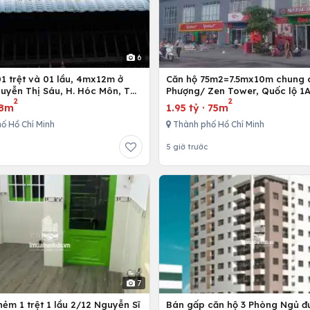
6
Căn hộ 75m2=7.5mx10m chung 
uyễn Thị Sáu, H. Hóc Môn, Tp.
Phượng/ Zen Tower, Quốc lộ 1A
2
2
inh
12,Tp. Hồ Chí Minh, Việt Nam
8m
1.95 tỷ
·
75m
ố Hồ Chí Minh
Thành phố Hồ Chí Minh
5 giờ trước
7
ẻm 1 trệt 1 lầu 2/12 Nguyễn Sĩ
Bán gấp căn hộ 3 Phòng Ngủ đ