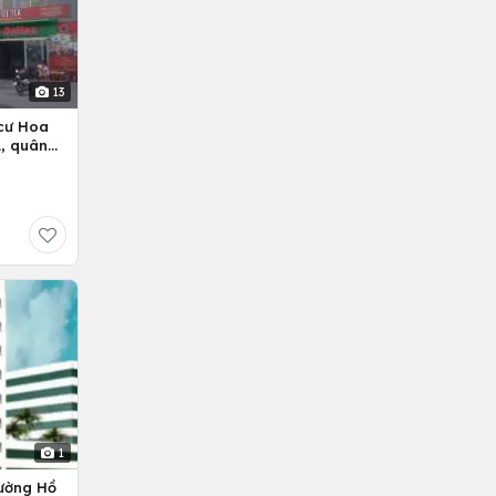
13
cư Hoa
, quân
1
ường Hồ