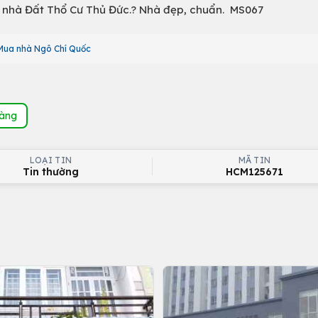
i nhà Đất Thổ Cư Thủ Đức.? Nhà đẹp, chuẩn. MS067
Mua nhà Ngô Chí Quốc
hàng
LOẠI TIN
MÃ TIN
Tin thường
HCM125671