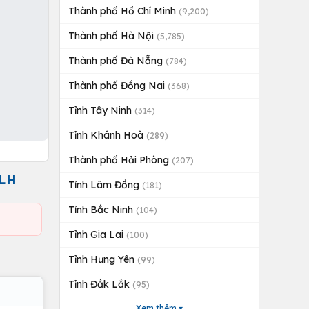
Thành phố Hồ Chí Minh
(9,200)
Thành phố Hà Nội
(5,785)
Thành phố Đà Nẵng
(784)
Thành phố Đồng Nai
(368)
Tỉnh Tây Ninh
(314)
Tỉnh Khánh Hoà
(289)
Thành phố Hải Phòng
(207)
 LH
Tỉnh Lâm Đồng
(181)
Tỉnh Bắc Ninh
(104)
Tỉnh Gia Lai
(100)
Tỉnh Hưng Yên
(99)
Tỉnh Đắk Lắk
(95)
Xem thêm ▾