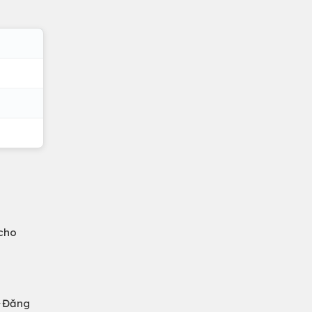
 cho
✦✦Đăng