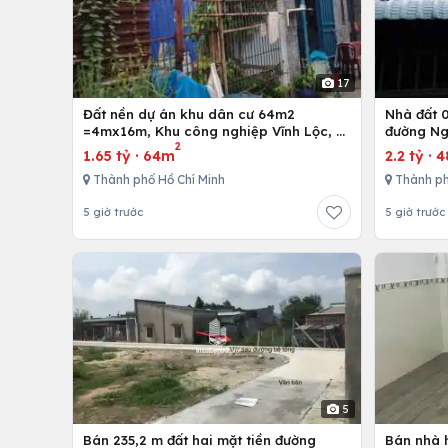
17
Đất nền dự án khu dân cư 64m2
Nhà đất 01 trệt và 01 lầu, 4mx12m ở
=4mx16m, Khu công nghiệp Vĩnh Lộc, H.
đường Ng
2
Bình Chánh, Tp. Hồ Chí Minh
Hồ Chí M
1.65 tỷ
·
64m
2.2 tỷ
·
4
Thành phố Hồ Chí Minh
Thành ph
5 giờ trước
5 giờ trước
5
Bán 235,2 m đất hai mặt tiền đường
Bán nhà h