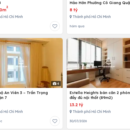
8
Hảo Hớn Phường Cô Giang Quậ
2
80m
8 tỷ
ố Hồ Chí Minh
Thành phố Hồ Chí Minh
hôm qua
4
ộ An Viên 3 – Trần Trọng
Estella Heights bán căn 2 phò
ận 7
đầy đủ nội thất (89m2)
13.2 tỷ
ố Hồ Chí Minh
Thành phố Hồ Chí Minh
ớc
30/07/2026