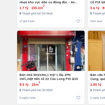
nhựa khu vực dân cư đông đúc - An
Cố P15 Q
2
nhứt-Long Điền - Bà Rịa
1.7 tỷ
·
235.2m
3.6 tỷ
·
Thành phố Hồ Chí Minh
Thành ph
17 giờ trước
hôm qua
6
Bán nhà 3m2x9m,1 trệt 1 lầu 2PN
Bán căn h
1WC,mặt tiền số 22 Cửu Long P15 Q10
Cung, qu
2
8.5 tỷ
·
23m
2.85 tỷ
Thành phố Hồ Chí Minh
Thành ph
2 ngày trước
2 ngày trư