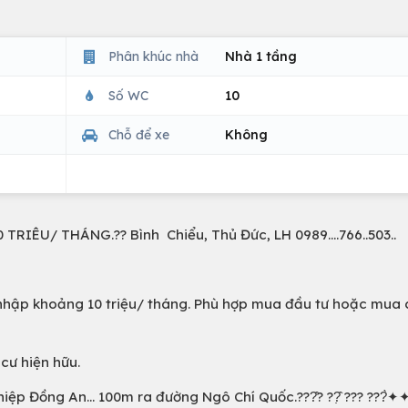
Phân khúc nhà
Nhà 1 tầng
Số WC
10
Chỗ để xe
Không
ÊU/ THÁNG.?? Bình Chiểu, Thủ Đức, LH 0989....766..503..
nhập khoảng 10 triệu/ tháng. Phù hợp mua đầu tư hoặc mua
cư hiện hữu.
iệp Đồng An… 100m ra đường Ngô Chí Quốc.???̂? ??̣̂ ??? ???̀