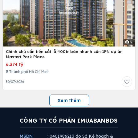
3
Chính chủ cần tiền cắt lỗ 400tr bán nhanh căn 1PN dự án
Masteri Park Place
6.374 tỷ
Thành phố Hồ Chí Minh
30/07/2026
Xem thêm
CÔNG TY CỔ PHẦN IMUABANBDS
MSDN
: 0401986213 do Sở Kế hoạch &