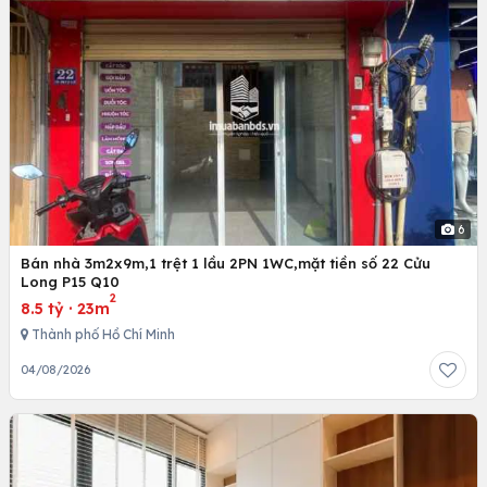
6
Bán nhà 3m2x9m,1 trệt 1 lầu 2PN 1WC,mặt tiền số 22 Cửu
Long P15 Q10
2
8.5 tỷ
·
23m
Thành phố Hồ Chí Minh
04/08/2026