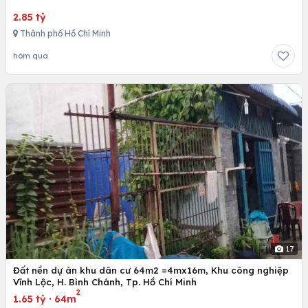
2.85 tỷ
Thành phố Hồ Chí Minh
hôm qua
17
Đất nền dự án khu dân cư 64m2 =4mx16m, Khu công nghiệp
Vĩnh Lộc, H. Bình Chánh, Tp. Hồ Chí Minh
2
1.65 tỷ
·
64m