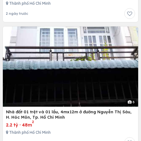
Thành phố Hồ Chí Minh
2 ngày trước
6
Nhà đất 01 trệt và 01 lầu, 4mx12m ở đường Nguyễn Thị Sáu,
H. Hóc Môn, Tp. Hồ Chí Minh
2
2.2 tỷ
·
48m
Thành phố Hồ Chí Minh