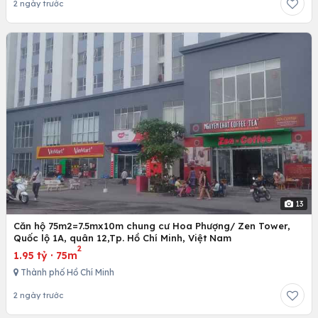
2 ngày trước
13
Căn hộ 75m2=7.5mx10m chung cư Hoa Phượng/ Zen Tower,
Quốc lộ 1A, quân 12,Tp. Hồ Chí Minh, Việt Nam
2
1.95 tỷ
·
75m
Thành phố Hồ Chí Minh
2 ngày trước