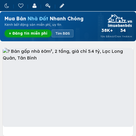
Mua Bán
Nhà Đất
Nhanh Chóng
Kênh bất động sản miễn phí, uy tín
38K+
34
+ Đăng tin miễn phí
Tìm BĐS
TIN ĐĂNG
TỈNH THÀNH