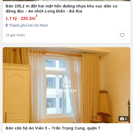
Bán 235,2 m đất hai mặt tiền đường nhựa khu vực dân cư
đông đúc - An nhứt-Long Điền - Bà Rịa
2
1.7 tỷ
·
235.2m
Thành phố Hồ Chí Minh
11 giờ trước
4
Bán căn hộ An Viên 3 – Trần Trọng Cung, quận 7