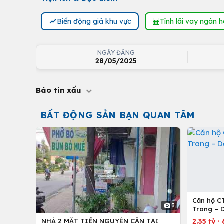
Biến động giá khu vực
Tính lãi vay ngân 
NGÀY ĐĂNG
28/05/2025
Báo tin xấu
BẤT ĐỘNG SẢN BẠN QUAN TÂM
Căn hộ C
3
Trang – 
2.35 tỷ
·
NHÀ 2 MẶT TIỀN NGUYÊN CĂN TẠI