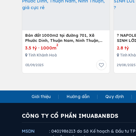
Bán đất 1000m2 tại đường 701, Xã
? NAPOL
Phước Dinh, Thuận Nam, Ninh Thuận,
SINH LỜ
2
giá cực rẻ
3.5 tỷ
·
1000m
2.8 tỷ
Tỉnh Khánh Hoà
Tỉnh Khá
03/09/2025
29/08/2025
Giới thiệu
Hướng dẫn
Quy định
CÔNG TY CỔ PHẦN IMUABANBDS
MSDN
: 0401986213 do Sở Kế hoạch & Đầu tư TP