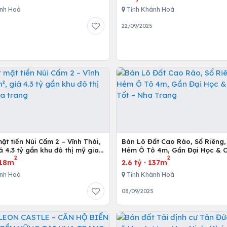
nh Hoà
Tỉnh Khánh Hoà
22/09/2025
ặt tiền Núi Cấm 2 – Vĩnh Thái,
Bán Lô Đất Cao Ráo, Sổ Riêng,
á 4.3 tỷ gần khu đô thị mỹ gia
Hẻm Ô Tô 4m, Gần Đại Học & C
2
2
g
Tốt – Nha Trang
18m
2.6 tỷ
·
137m
nh Hoà
Tỉnh Khánh Hoà
08/09/2025