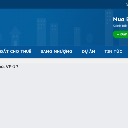
Mua 
Kênh bất 
+ Đăn
 ĐẤT CHO THUÊ
SANG NHƯỢNG
DỰ ÁN
TIN TỨC