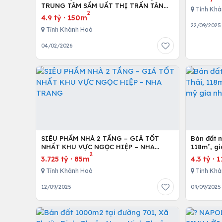
TRUNG TÂM SẦM UẤT THỊ TRẤN TÂN
Tỉnh Khá
2
SƠN, NINH SƠN, NINH THUẬN.
4.9 tỷ
·
150m
22/09/2025
Tỉnh Khánh Hoà
04/02/2026
SIÊU PHẨM NHÀ 2 TẦNG – GIÁ TỐT
Bán đất m
NHẤT KHU VỰC NGỌC HIỆP – NHA
118m², gi
2
TRANG
nha tran
3.725 tỷ
·
85m
4.3 tỷ
·
1
Tỉnh Khánh Hoà
Tỉnh Khá
12/09/2025
09/09/2025