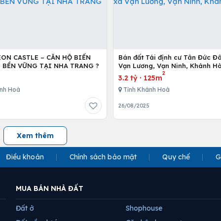
EON CASTLE – CĂN HỘ BIỂN
Bán đất Tái định cư Tân Đức Đ
I BỀN VỮNG TẠI NHA TRANG ?
Vạn Lương, Vạn Ninh, Khánh Hò
2
3.2 tỷ
·
125m
nh Hoà
Tỉnh Khánh Hoà
26/08/2025
Xem thêm
Điều khoản
Chính sách bảo mật
Quy chế
G
MUA BÁN NHÀ ĐẤT
Đất ở
Shophouse