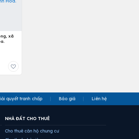
ông, xã
a.
iải quyết tranh chấp
Báo giá
Liên hệ
NHÀ ĐẤT CHO THUÊ
Cho thuê căn hộ chung cư