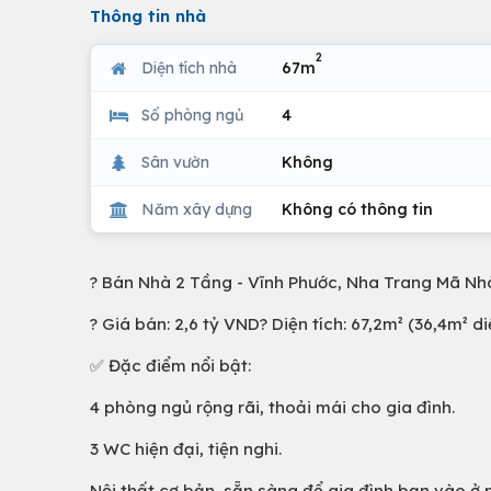
Thông tin nhà
2
Diện tích nhà
67m
Số phòng ngủ
4
Sân vườn
Không
Năm xây dựng
Không có thông tin
? Bán Nhà 2 Tầng - Vĩnh Phước, Nha Trang Mã Nhà
? Giá bán: 2,6 tỷ VND? Diện tích: 67,2m² (36,4m² d
✅ Đặc điểm nổi bật:
4 phòng ngủ rộng rãi, thoải mái cho gia đình.
3 WC hiện đại, tiện nghi.
Nội thất cơ bản, sẵn sàng để gia đình bạn vào ở 