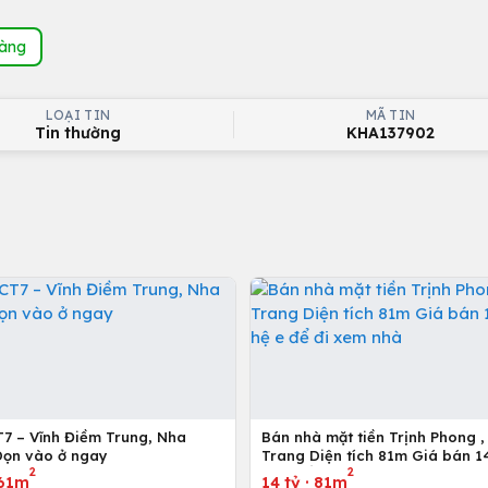
hàng
LOẠI TIN
MÃ TIN
Tin thường
KHA137902
T7 – Vĩnh Điềm Trung, Nha
Bán nhà mặt tiền Trịnh Phong ,
Dọn vào ở ngay
Trang Diện tích 81m Giá bán 14 tỷ liên
2
2
hệ e để đi xem nhà
61m
14 tỷ
·
81m