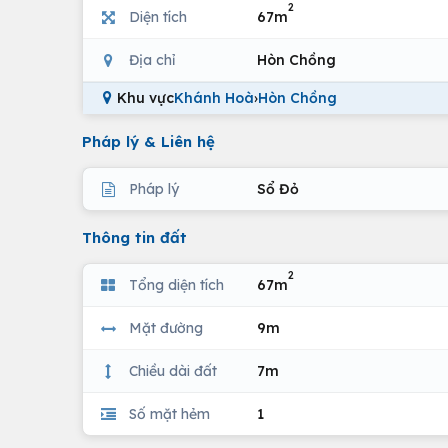
2
Diện tích
67m
Địa chỉ
Hòn Chồng
Khu vực
Khánh Hoà
›
Hòn Chồng
Pháp lý & Liên hệ
Pháp lý
Sổ Đỏ
Thông tin đất
2
Tổng diện tích
67m
Mặt đường
9m
Chiều dài đất
7m
Số mặt hẻm
1