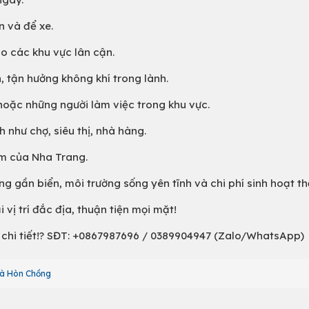
n và để xe.
 các khu vực lân cận.
 tận hưởng không khí trong lành.
hoặc những người làm việc trong khu vực.
 như chợ, siêu thị, nhà hàng.
âm của Nha Trang.
ỡng gần biển, môi trường sống yên tĩnh và chi phí sinh hoạt th
 vị trí đắc địa, thuận tiện mọi mặt!
n chi tiết!? SĐT: +0867987696 / 0389904947 (Zalo/WhatsApp)
à Hòn Chồng