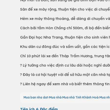
Sân để xe máy rộng, thuận tiện cho việc di chuyể
Hẻm xe máy thông thoáng, dễ dàng di chuyển vào
Cách bãi tắm Hòn Chồng chỉ 500m, đi bộ đến biển,
Gần Đại học Nha Trang, thuận tiện cho sinh viên 
Khu dân cư đông đúc và sầm uất, gần các tiện ích
Chỉ 10 phút lái xe đến Tháp Trầm Hương, trung t
?️ Lý tưởng cho việc định cư lâu dài hoặc nghỉ dư
? Đây là cơ hội tuyệt vời để sở hữu một căn nhà tại
? Liên hệ ngay để xem nhà và biết thêm thông ti
Mua ban nha dat
Mua nhà
Mua nhà Tỉnh Khánh Hoà
Mua nh
Tiện ích & Đặc điểm