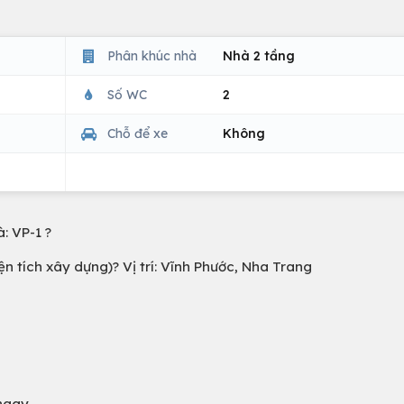
Phân khúc nhà
Nhà 2 tầng
Số WC
2
Chỗ để xe
Không
: VP-1 ?
iện tích xây dựng)? Vị trí: Vĩnh Phước, Nha Trang
ngay.