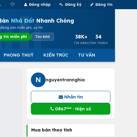
Đăng nhập
Đăng ký
Đăng tin
Bán
Nhà Đất
Nhanh Chóng
động sản miễn phí, uy tín
38K+
34
g tin miễn phí
Tìm BĐS
TIN ĐĂNG
TỈNH THÀNH
PHONG THUỶ
KIẾN TRÚC
TƯ VẤN
N
nguyentrannghia
Nhắn tin
0867*** · Hiện số
Mua bán theo tỉnh