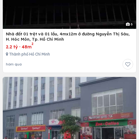
6
Nhà đất 01 trệt và 01 lầu, 4mx12m ở đường Nguyễn Thị Sáu,
H. Hóc Môn, Tp. Hồ Chí Minh
2
2.2 tỷ
·
48m
Thành phố Hồ Chí Minh
hôm qua