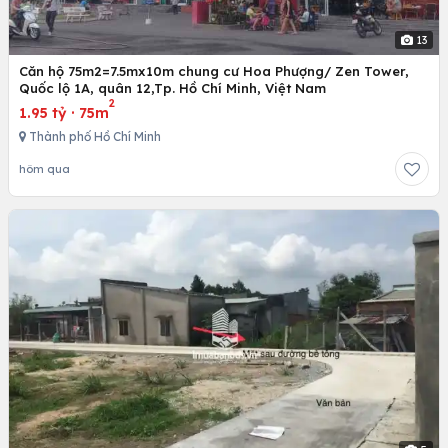
13
Căn hộ 75m2=7.5mx10m chung cư Hoa Phượng/ Zen Tower,
Quốc lộ 1A, quân 12,Tp. Hồ Chí Minh, Việt Nam
2
1.95 tỷ
·
75m
Thành phố Hồ Chí Minh
hôm qua