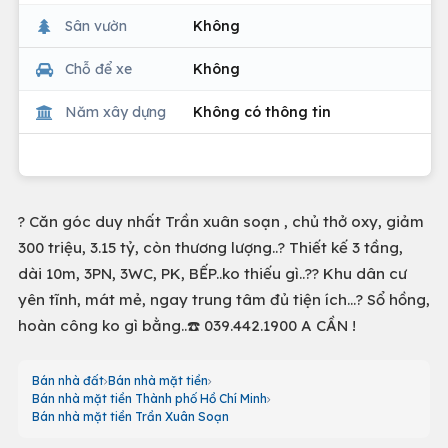
Sân vườn
Không
Chỗ để xe
Không
Năm xây dựng
Không có thông tin
? Căn góc duy nhất Trần xuân soạn , chủ thở oxy, giảm
300 triệu, 3.15 tỷ, còn thương lượng..? Thiết kế 3 tầng,
dài 10m, 3PN, 3WC, PK, BẾP..ko thiếu gì..?? Khu dân cư
yên tĩnh, mát mẻ, ngay trung tâm đủ tiện ích...? Sổ hồng,
hoàn công ko gì bằng..☎️ 039.442.1900 A CẦN !
Bán nhà đất
Bán nhà mặt tiền
Bán nhà mặt tiền Thành phố Hồ Chí Minh
Bán nhà mặt tiền Trần Xuân Soạn