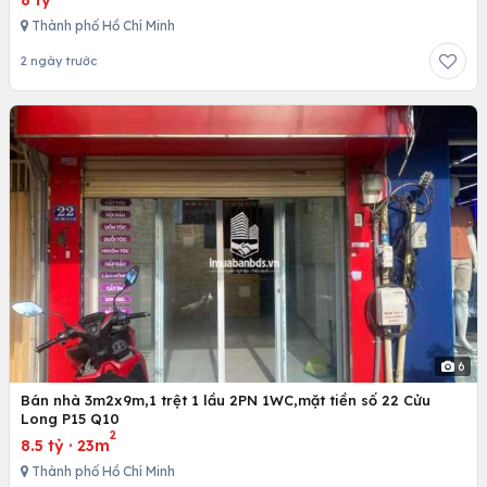
Thành phố Hồ Chí Minh
2 ngày trước
6
Bán nhà 3m2x9m,1 trệt 1 lầu 2PN 1WC,mặt tiền số 22 Cửu
Long P15 Q10
2
8.5 tỷ
·
23m
Thành phố Hồ Chí Minh