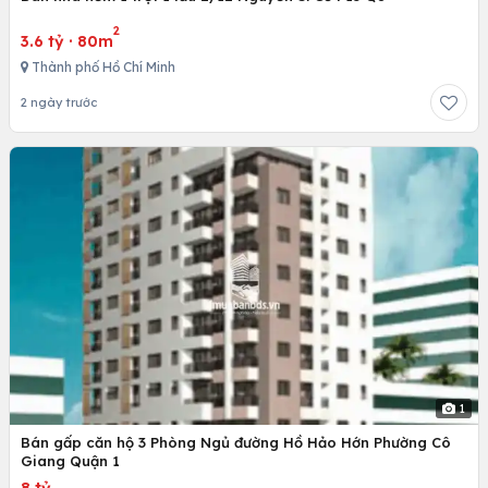
2
3.6 tỷ
·
80m
Thành phố Hồ Chí Minh
2 ngày trước
1
Bán gấp căn hộ 3 Phòng Ngủ đường Hồ Hảo Hớn Phường Cô
Giang Quận 1
8 tỷ