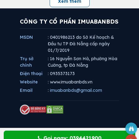
Xem thêm
CÔNG TY CỔ PHẦN IMUABANBDS
MSDN
: 0401986213 do Sở Kế hoạch &
Đầu tư TP Đà Nẵng cấp ngày
01/7/2019
Trụ sở
: 16 Nguyễn Sơn Hà, phường Hòa
chính
Cường, tp Đà Nẵng
Điện thoại
: 0935373173
Website
: www.imuabanbds.vn
Email
:
imuabanbds@gmail.com
Gọi ngay: 0394421900