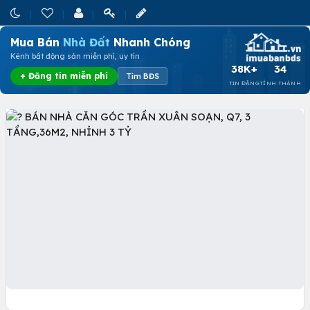
Mua Bán
Nhà Đất
Nhanh Chóng
Kênh bất động sản miễn phí, uy tín
38K+
34
+ Đăng tin miễn phí
Tìm BĐS
TIN ĐĂNG
TỈNH THÀNH