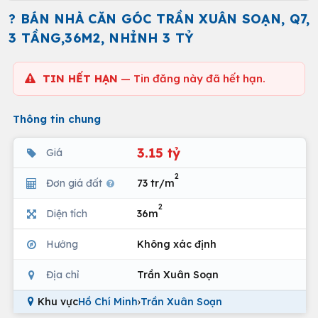
? BÁN NHÀ CĂN GÓC TRẦN XUÂN SOẠN, Q7,
3 TẦNG,36M2, NHỈNH 3 TỶ
TIN HẾT HẠN
— Tin đăng này đã hết hạn.
Thông tin chung
3.15 tỷ
Giá
2
Đơn giá đất
73 tr/m
2
Diện tích
36m
Hướng
Không xác định
Địa chỉ
Trần Xuân Soạn
Khu vực
Hồ Chí Minh
›
Trần Xuân Soạn