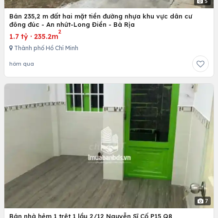
5
Bán 235,2 m đất hai mặt tiền đường nhựa khu vực dân cư
đông đúc - An nhứt-Long Điền - Bà Rịa
2
1.7 tỷ
·
235.2m
Thành phố Hồ Chí Minh
hôm qua
7
Bán nhà hẻm 1 trệt 1 lầu 2/12 Nguyễn Sĩ Cố P15 Q8