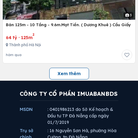
3
Bán 125m - 10 Tầng - 9.6m.Mạt Tiền. ( Dương Khuê ) Cầu Giấy
2
64 tỷ
·
125m
Thành phố Hà Nội
hôm qua
Xem thêm
CÔNG TY CỔ PHẦN IMUABANBDS
MSDN
: 0401986213 do Sở Kế hoạch &
Đầu tư TP Đà Nẵng cấp ngày
01/7/2019
Trụ sở
: 16 Nguyễn Sơn Hà, phường Hòa
chính
Cường, tp Đà Nẵng