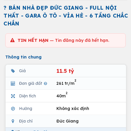
? BÁN NHÀ ĐẸP ĐỨC GIANG - FULL NỘI
THẤT - GARA Ô TÔ - VỈA HÈ - 6 TẦNG CHẮC
CHẮN
TIN HẾT HẠN
— Tin đăng này đã hết hạn.
Thông tin chung
11.5 tỷ
Giá
2
Đơn giá đất
261 tr/m
2
Diện tích
40m
Hướng
Không xác định
Địa chỉ
Đức Giang