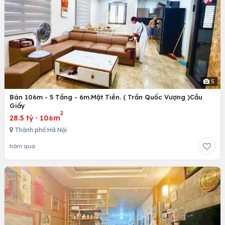
5
Bán 106m - 5 Tầng - 6m.Mặt Tiền. ( Trần Quốc Vượng )Cầu
Giấy
2
28.5 tỷ
·
106m
Thành phố Hà Nội
hôm qua