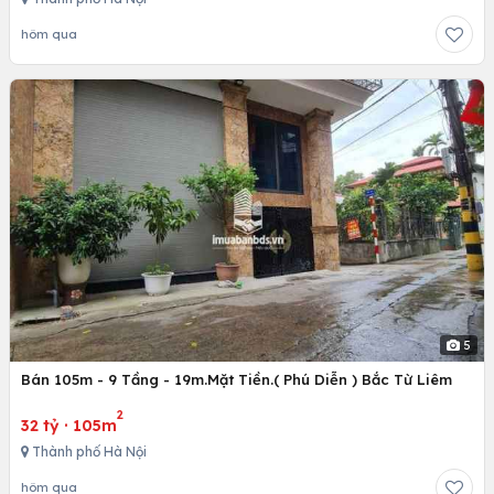
hôm qua
5
Bán 105m - 9 Tầng - 19m.Mặt Tiền.( Phú Diễn ) Bắc Từ Liêm
2
32 tỷ
·
105m
Thành phố Hà Nội
hôm qua