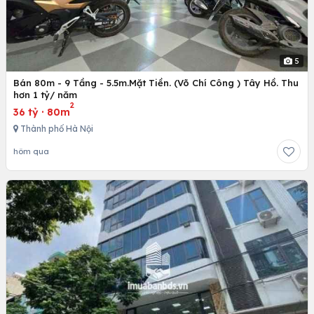
5
Bán 80m - 9 Tầng - 5.5m.Mặt Tiền. (Võ Chí Công ) Tây Hồ. Thu
hơn 1 tỷ/ năm
2
36 tỷ
·
80m
Thành phố Hà Nội
hôm qua