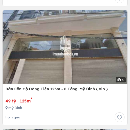
4
Bán Căn Hộ Dòng Tiền 125m - 8 Tầng. Mỹ Đình ( Vip )
2
49 tỷ
·
125m
mỹ Đình
hôm qua