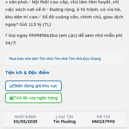
+ sân phơi✅ Nội thất cao cấp, chủ làm tâm huyết, chỉ
việc xách vali về ở✅ Đường rộng, ô tô tránh, có vỉa hè,
khu dân trí cao✅ Sổ đỏ vuông vắn, chính chủ, giao dịch
ngay? Giá: 11.5 tỷ (TL)
? Gọi ngay 090985862ba (em Lộc) để xem nhà miễn phí
24/7!
Mua ban nha dat
Tìm nhà
Tìm nhà
Tìm nhà Đức Giang
Tiện ích & Đặc điểm
Biến động giá khu vực
Tính lãi vay ngân hàng
NGÀY ĐĂNG
LOẠI TIN
MÃ TIN
30/05/2025
Tin thường
HNI137990