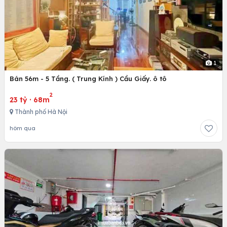
1
Bán 56m - 5 Tầng. ( Trung Kính ) Cầu Giấy. ô tô
2
23 tỷ
·
68m
Thành phố Hà Nội
hôm qua