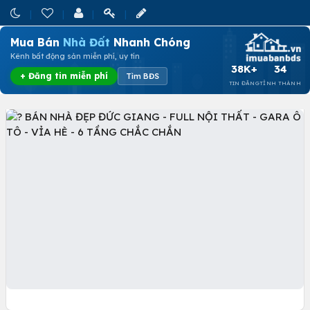
Mua Bán
Nhà Đất
Nhanh Chóng
Kênh bất động sản miễn phí, uy tín
38K+
34
+ Đăng tin miễn phí
Tìm BĐS
TIN ĐĂNG
TỈNH THÀNH