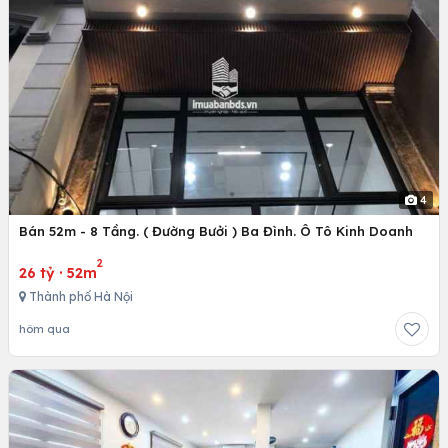
4
Bán 52m - 8 Tầng. ( Đường Bưởi ) Ba Đình. Ô Tô Kinh Doanh
2
26 tỷ
·
52m
Thành phố Hà Nội
hôm qua