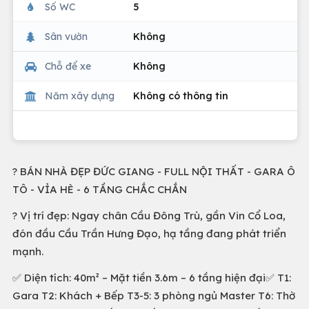
Số WC
5
Sân vườn
Không
Chỗ để xe
Không
Năm xây dựng
Không có thông tin
? BÁN NHÀ ĐẸP ĐỨC GIANG - FULL NỘI THẤT - GARA Ô
TÔ - VỈA HÈ - 6 TẦNG CHẮC CHẮN
? Vị trí đẹp: Ngay chân Cầu Đông Trù, gần Vin Cổ Loa,
đón đầu Cầu Trần Hưng Đạo, hạ tầng đang phát triển
mạnh.
✅ Diện tích: 40m² – Mặt tiền 3.6m – 6 tầng hiện đại✅ T1:
Gara T2: Khách + Bếp T3-5: 3 phòng ngủ Master T6: Thờ