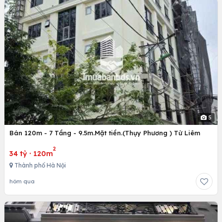
5
Bán 120m - 7 Tầng - 9.5m.Mặt tiền.(Thụy Phương ) Từ Liêm
2
34 tỷ
·
120m
Thành phố Hà Nội
hôm qua