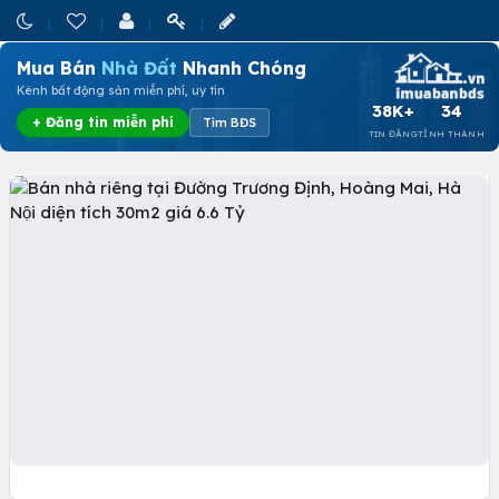
Mua Bán
Nhà Đất
Nhanh Chóng
Kênh bất động sản miễn phí, uy tín
38K+
34
+ Đăng tin miễn phí
Tìm BĐS
TIN ĐĂNG
TỈNH THÀNH