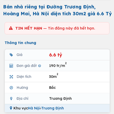
Bán nhà riêng tại Đường Trương Định,
Hoàng Mai, Hà Nội diện tích 30m2 giá 6.6 Tỷ
TIN HẾT HẠN
— Tin đăng này đã hết hạn.
Thông tin chung
6.6 tỷ
Giá
2
Đơn giá đất
190 tr/m
2
Diện tích
30m
Hướng
Bắc
Địa chỉ
Trương Định
Khu vực
Hà Nội
›
Trương Định