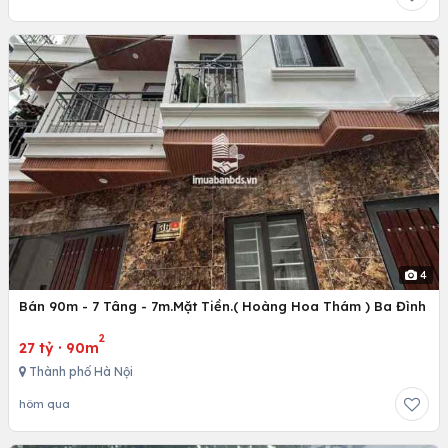
4
Bán 90m - 7 Tâng - 7m.Mặt Tiền.( Hoàng Hoa Thám ) Ba Đình
2
27 tỷ
·
90m
Thành phố Hà Nội
hôm qua