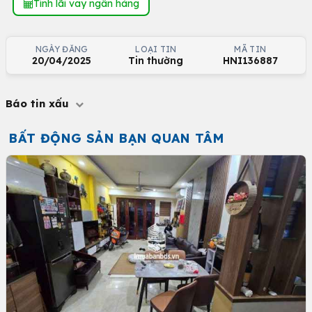
Tính lãi vay ngân hàng
NGÀY ĐĂNG
LOẠI TIN
MÃ TIN
20/04/2025
Tin thường
HNI136887
Báo tin xấu
BẤT ĐỘNG SẢN BẠN QUAN TÂM