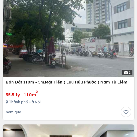
1
Bán Đất 110m - 5m.Mặt Tiền ( Lưu Hữu Phước ) Nam Từ Liêm
2
35.5 tỷ
·
110m
Thành phố Hà Nội
hôm qua