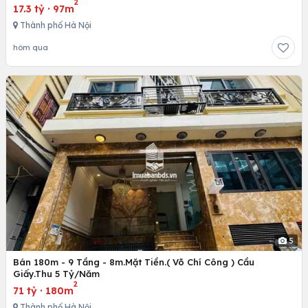
2
17.3 tỷ
·
97m
Thành phố Hà Nội
hôm qua
5
Bán 180m - 9 Tầng - 8m.Mặt Tiền.( Võ Chí Công ) Cầu
Giấy.Thu 5 Tỷ/Năm
2
71 tỷ
·
180m
Thành phố Hà Nội