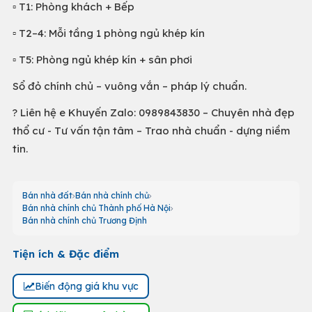
▫️ T1: Phòng khách + Bếp
▫️ T2–4: Mỗi tầng 1 phòng ngủ khép kín
▫️ T5: Phòng ngủ khép kín + sân phơi
Sổ đỏ chính chủ – vuông vắn – pháp lý chuẩn.
? Liên hệ e Khuyến Zalo: 0989843830 – Chuyên nhà đẹp
thổ cư - Tư vấn tận tâm – Trao nhà chuẩn - dựng niềm
tin.
Bán nhà đất
Bán nhà chính chủ
Bán nhà chính chủ Thành phố Hà Nội
Bán nhà chính chủ Trương Định
Tiện ích & Đặc điểm
Biến động giá khu vực