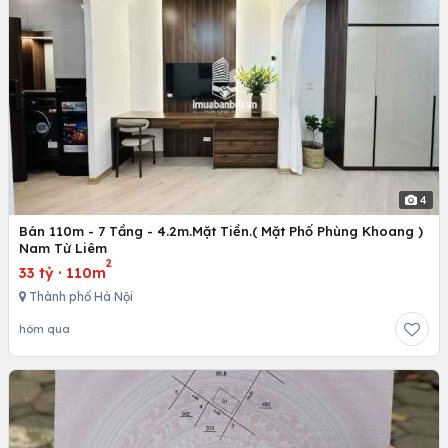
4
Bán 110m - 7 Tầng - 4.2m.Mặt Tiền.( Mặt Phố Phùng Khoang )
Nam Từ Liêm
2
33 tỷ
·
110m
Thành phố Hà Nội
hôm qua