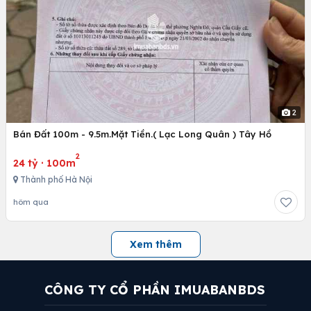
2
Bán Đất 100m - 9.5m.Mặt Tiền.( Lạc Long Quân ) Tây Hồ
2
24 tỷ
·
100m
Thành phố Hà Nội
hôm qua
Xem thêm
CÔNG TY CỔ PHẦN IMUABANBDS