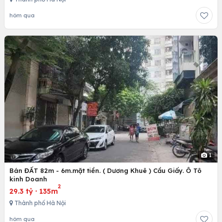
hôm qua
1
Bán ĐẤT 82m - 6m.mặt tiền. ( Dương Khuê ) Cầu Giấy. Ô Tô
kinh Doanh
2
29.3 tỷ
·
135m
Thành phố Hà Nội
hôm qua