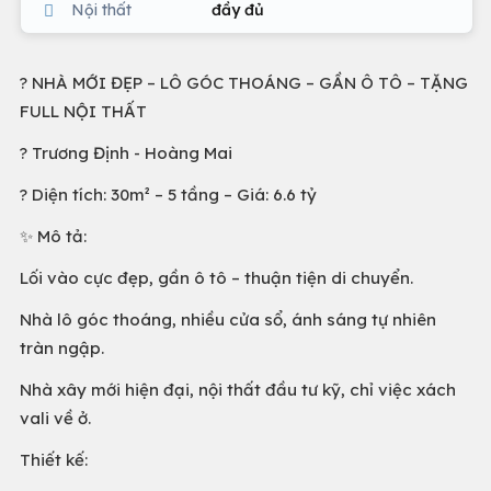
Nội thất
đầy đủ
? NHÀ MỚI ĐẸP – LÔ GÓC THOÁNG – GẦN Ô TÔ – TẶNG
FULL NỘI THẤT
? Trương Định - Hoàng Mai
? Diện tích: 30m² – 5 tầng – Giá: 6.6 tỷ
✨ Mô tả:
Lối vào cực đẹp, gần ô tô – thuận tiện di chuyển.
Nhà lô góc thoáng, nhiều cửa sổ, ánh sáng tự nhiên
tràn ngập.
Nhà xây mới hiện đại, nội thất đầu tư kỹ, chỉ việc xách
vali về ở.
Thiết kế: