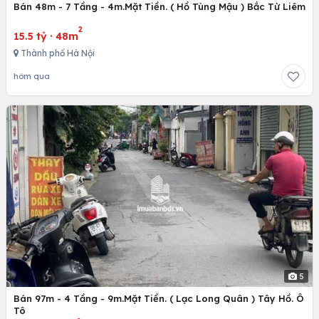
Bán 48m - 7 Tầng - 4m.Mặt Tiền. ( Hồ Tùng Mậu ) Bắc Từ Liêm
2
15.5 tỷ
·
48m
Thành phố Hà Nội
hôm qua
5
Bán 97m - 4 Tầng - 9m.Mặt Tiền. ( Lạc Long Quân ) Tây Hồ. Ô
Tô