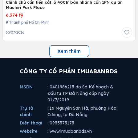
Chính chủ cần tiền cắt lỗ 400tr bán nhanh căn 1PN dự án
Masteri Park Place
6.374 tỷ
Thành phố Hồ Chí Minh
30/07/2026
Xem thêm
CÔNG TY CỔ PHẦN IMUABANBDS
MSDN
: 0401986213 do Sở Kế hoạch &
Đầu tư TP Đà Nẵng cấp ngày
01/7/2019
Trụ sở
: 16 Nguyễn Sơn Hà, phường Hòa
chính
Cường, tp Đà Nẵng
Điện thoại
: 0935373173
Website
: www.imuabanbds.vn