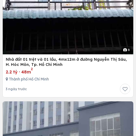
6
Nhà đất 01 trệt và 01 lầu, 4mx12m ở đường Nguyễn Thị Sáu,
H. Hóc Môn, Tp. Hồ Chí Minh
2
2.2 tỷ
·
48m
Thành phố Hồ Chí Minh
3 ngày trước