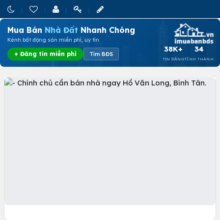
Mua Bán
Nhà Đất
Nhanh Chóng
Kênh bất động sản miễn phí, uy tín
38K+
34
+ Đăng tin miễn phí
Tìm BĐS
TIN ĐĂNG
TỈNH THÀNH