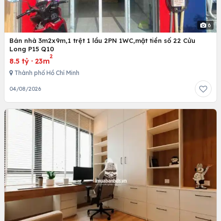
6
Bán nhà 3m2x9m,1 trệt 1 lầu 2PN 1WC,mặt tiền số 22 Cửu
Long P15 Q10
2
8.5 tỷ
·
23m
Thành phố Hồ Chí Minh
04/08/2026