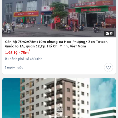
13
Căn hộ 75m2=7.5mx10m chung cư Hoa Phượng/ Zen Tower,
Quốc lộ 1A, quân 12,Tp. Hồ Chí Minh, Việt Nam
2
1.95 tỷ
·
75m
Thành phố Hồ Chí Minh
3 ngày trước