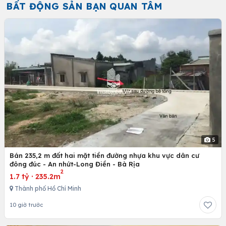
BẤT ĐỘNG SẢN BẠN QUAN TÂM
5
Bán 235,2 m đất hai mặt tiền đường nhựa khu vực dân cư
đông đúc - An nhứt-Long Điền - Bà Rịa
2
1.7 tỷ
·
235.2m
Thành phố Hồ Chí Minh
10 giờ trước