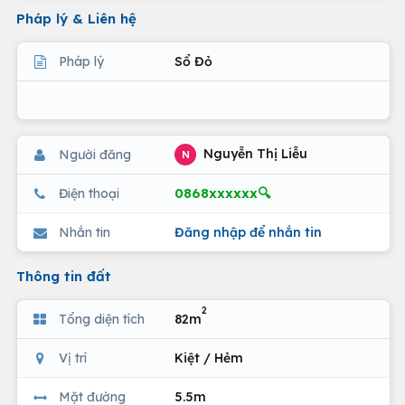
Pháp lý & Liên hệ
Pháp lý
Sổ Đỏ
Nguyễn Thị Liễu
Người đăng
N
0868xxxxxx🔍
Điện thoại
Nhắn tin
Đăng nhập để nhắn tin
Thông tin đất
2
Tổng diện tích
82m
Vị trí
Kiệt / Hẻm
Mặt đường
5.5m