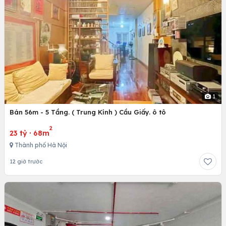
1
Bán 56m - 5 Tầng. ( Trung Kính ) Cầu Giấy. ô tô
2
23 tỷ
·
68m
Thành phố Hà Nội
12 giờ trước