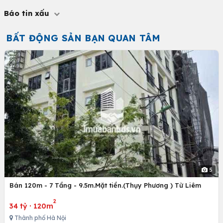
Báo tin xấu
BẤT ĐỘNG SẢN BẠN QUAN TÂM
5
Bán 120m - 7 Tầng - 9.5m.Mặt tiền.(Thụy Phương ) Từ Liêm
2
34 tỷ
·
120m
Thành phố Hà Nội