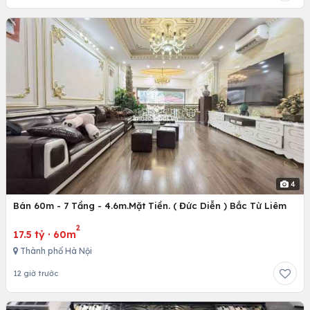
4
Bán 60m - 7 Tầng - 4.6m.Mặt Tiền. ( Đức Diễn ) Bắc Từ Liêm
2
17.5 tỷ
·
60m
Thành phố Hà Nội
12 giờ trước