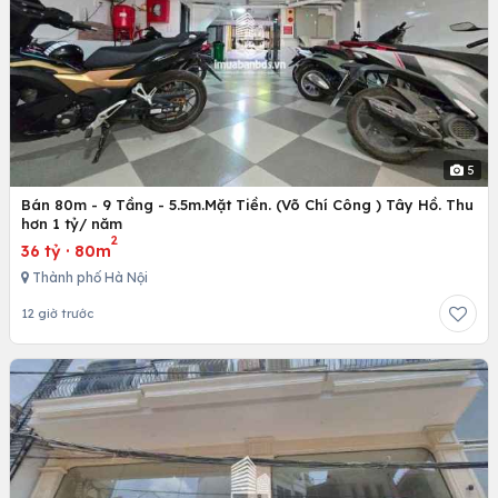
5
Bán 80m - 9 Tầng - 5.5m.Mặt Tiền. (Võ Chí Công ) Tây Hồ. Thu
hơn 1 tỷ/ năm
2
36 tỷ
·
80m
Thành phố Hà Nội
12 giờ trước