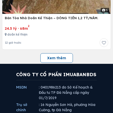
5
Bán Tòa Nhà Doãn Kế Thiện – DÒNG TIỀN 1,2 TỶ/NĂM.
2
24.5 tỷ
·
68m
doãn kế thiện
12 giờ trước
Xem thêm
CÔNG TY CỔ PHẦN IMUABANBDS
MSDN
: 0401986213 do Sở Kế hoạch &
Đầu tư TP Đà Nẵng cấp ngày
01/7/2019
Trụ sở
: 16 Nguyễn Sơn Hà, phường Hòa
chính
Cường, tp Đà Nẵng