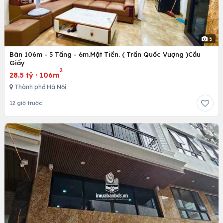
5
Bán 106m - 5 Tầng - 6m.Mặt Tiền. ( Trần Quốc Vượng )Cầu
Giấy
2
28.5 tỷ
·
106m
Thành phố Hà Nội
12 giờ trước