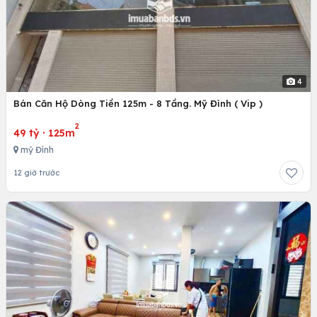
4
Bán Căn Hộ Dòng Tiền 125m - 8 Tầng. Mỹ Đình ( Vip )
2
49 tỷ
·
125m
mỹ Đình
12 giờ trước