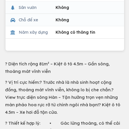
Sân vườn
Không
Chỗ để xe
Không
Năm xây dựng
Không có thông tin
? Diện tích rộng 81m² – Kiệt ô tô 4.5m – Gần sông,
thoáng mát vĩnh viễn
? Vị trí cực hiếm:? Trước nhà là nhà sinh hoạt cộng
đồng, thoáng mát vĩnh viễn, không lo bị che chắn.?
View trực diện sông Hàn – Tận hưởng trọn vẹn những
màn pháo hoa rực rỡ từ chính ngôi nhà bạn!? Kiệt ô tô
4.5m – Xe hơi đỗ tận cửa.
? Thiết kế hợp lý: • Gác lửng thoáng, có thể cải