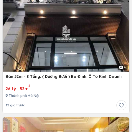
4
Bán 52m - 8 Tầng. ( Đường Bưởi ) Ba Đình. Ô Tô Kinh Doanh
2
26 tỷ
·
52m
Thành phố Hà Nội
12 giờ trước