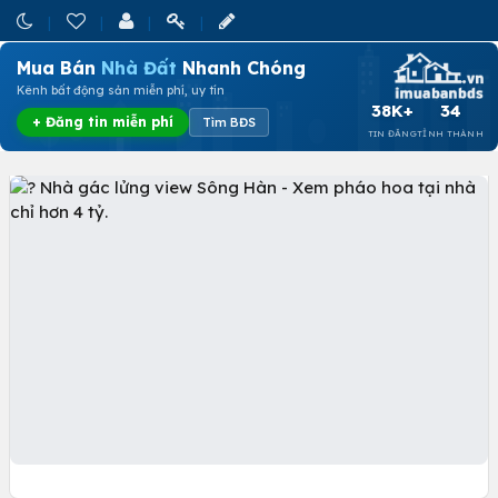
Mua Bán
Nhà Đất
Nhanh Chóng
Kênh bất động sản miễn phí, uy tín
38K+
34
+ Đăng tin miễn phí
Tìm BĐS
TIN ĐĂNG
TỈNH THÀNH