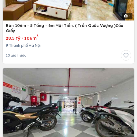
5
Bán 106m - 5 Tầng - 6m.Mặt Tiền. ( Trần Quốc Vượng )Cầu
Giấy
2
28.5 tỷ
·
106m
Thành phố Hà Nội
10 giờ trước