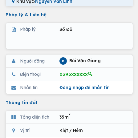
Khu vực
›
Nguyễn Văn Linh
Pháp lý & Liên hệ
Pháp lý
Sổ Đỏ
Bùi Văn Giang
Người đăng
B
0393xxxxxx🔍
Điện thoại
Nhắn tin
Đăng nhập để nhắn tin
Thông tin đất
2
Tổng diện tích
35m
Vị trí
Kiệt / Hẻm