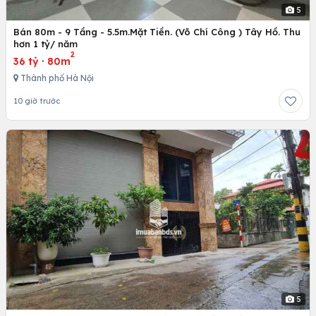
5
Bán 80m - 9 Tầng - 5.5m.Mặt Tiền. (Võ Chí Công ) Tây Hồ. Thu
hơn 1 tỷ/ năm
2
36 tỷ
·
80m
Thành phố Hà Nội
10 giờ trước
5