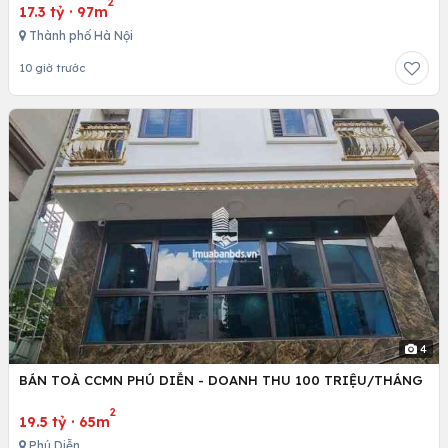
2
17.3 tỷ
·
97m
Thành phố Hà Nội
10 giờ trước
4
BÁN TOÀ CCMN PHÚ DIỄN - DOANH THU 100 TRIỆU/THÁNG
2
19.5 tỷ
·
65m
Phú Diễn