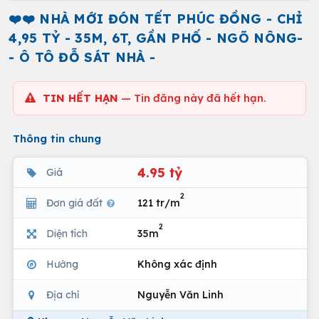
❤️❤️ NHÀ MỚI ĐÓN TẾT PHÚC ĐỒNG - CHỈ
4,95 TỶ - 35M, 6T, GẦN PHỐ - NGÕ NÔNG-
- Ô TÔ ĐỖ SÁT NHÀ -
TIN HẾT HẠN
— Tin đăng này đã hết hạn.
Thông tin chung
4.95 tỷ
Giá
2
Đơn giá đất
121 tr/m
2
Diện tích
35m
Hướng
Không xác định
Địa chỉ
Nguyễn Văn Linh