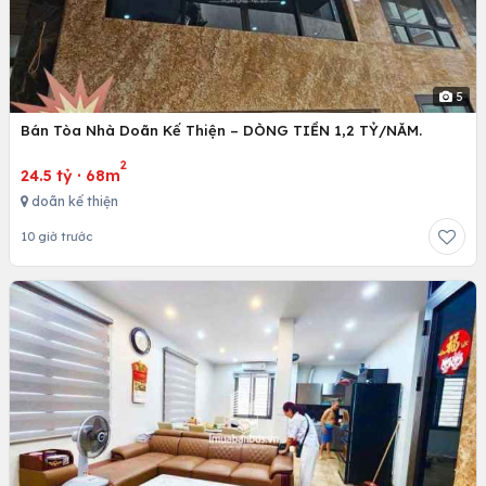
5
Bán Tòa Nhà Doãn Kế Thiện – DÒNG TIỀN 1,2 TỶ/NĂM.
2
24.5 tỷ
·
68m
doãn kế thiện
10 giờ trước