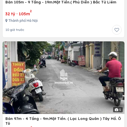
Bán 105m - 9 Tầng - 19m.Mặt Tiền.( Phú Diễn ) Bắc Từ Liêm
2
32 tỷ
·
105m
Thành phố Hà Nội
10 giờ trước
5
Bán 97m - 4 Tầng - 9m.Mặt Tiền. ( Lạc Long Quân ) Tây Hồ. Ô
Tô