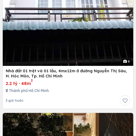
6
Nhà đất 01 trệt và 01 lầu, 4mx12m ở đường Nguyễn Thị Sáu,
H. Hóc Môn, Tp. Hồ Chí Minh
2
2.2 tỷ
·
48m
Thành phố Hồ Chí Minh
3 giờ trước