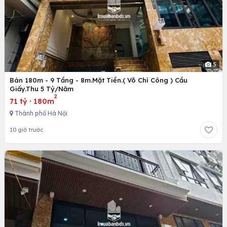
5
Bán 180m - 9 Tầng - 8m.Mặt Tiền.( Võ Chí Công ) Cầu
Giấy.Thu 5 Tỷ/Năm
2
71 tỷ
·
180m
Thành phố Hà Nội
10 giờ trước