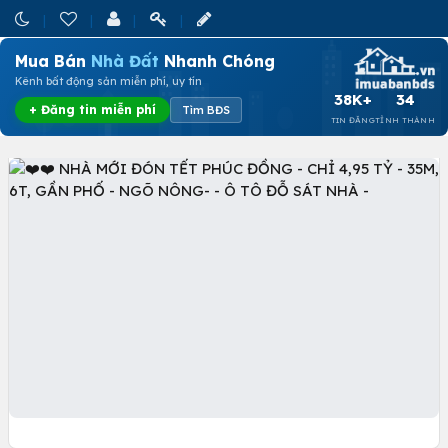
Mua Bán
Nhà Đất
Nhanh Chóng
Kênh bất động sản miễn phí, uy tín
38K+
34
+ Đăng tin miễn phí
Tìm BĐS
TIN ĐĂNG
TỈNH THÀNH