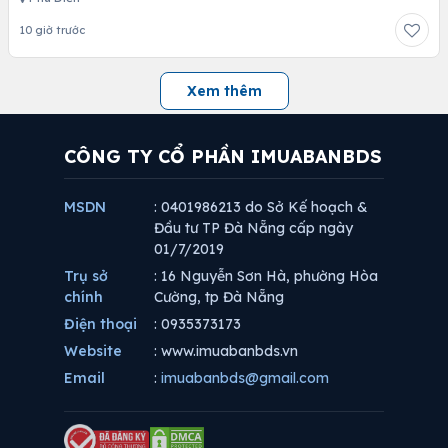
10 giờ trước
Xem thêm
CÔNG TY CỔ PHẦN IMUABANBDS
MSDN
: 0401986213 do Sở Kế hoạch &
Đầu tư TP Đà Nẵng cấp ngày
01/7/2019
Trụ sở
: 16 Nguyễn Sơn Hà, phường Hòa
chính
Cường, tp Đà Nẵng
Điện thoại
: 0935373173
Website
: www.imuabanbds.vn
Email
:
imuabanbds@gmail.com