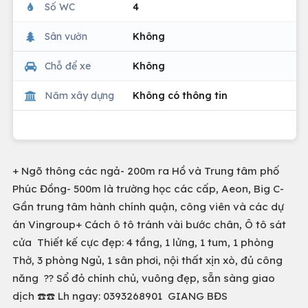
Số WC
4
Sân vườn
Không
Chỗ để xe
Không
Năm xây dựng
Không có thông tin
+ Ngõ thông các ngả- 200m ra Hồ và Trung tâm phố
Phúc Đồng- 500m là trường học các cấp, Aeon, Big C-
Gần trung tâm hành chính quận, công viên và các dự
án Vingroup+ Cách ô tô tránh vài bước chân, Ô tô sát
cửa Thiết kế cực đẹp: 4 tầng, 1 lửng, 1 tum, 1 phòng
Thờ, 3 phòng Ngủ, 1 sân phơi, nội thất xịn xò, đủ công
năng ?? Sổ đỏ chính chủ, vuông đẹp, sẵn sàng giao
dịch ☎️☎️ Lh ngay: 0393268901 GIANG BĐS