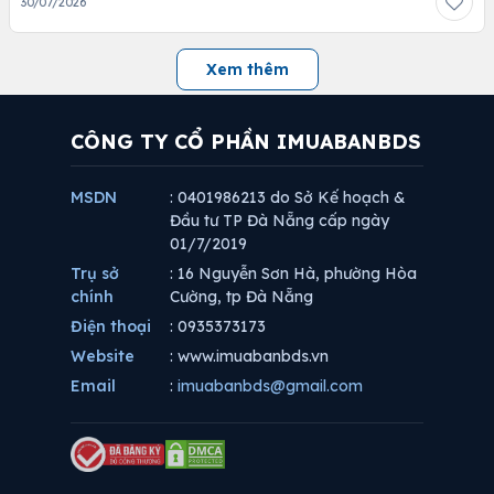
30/07/2026
Xem thêm
CÔNG TY CỔ PHẦN IMUABANBDS
MSDN
: 0401986213 do Sở Kế hoạch &
Đầu tư TP Đà Nẵng cấp ngày
01/7/2019
Trụ sở
: 16 Nguyễn Sơn Hà, phường Hòa
chính
Cường, tp Đà Nẵng
Điện thoại
: 0935373173
Website
: www.imuabanbds.vn
Email
:
imuabanbds@gmail.com