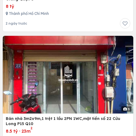
8 tỷ
Thành phố Hồ Chí Minh
2 ngày trước
6
Bán nhà 3m2x9m,1 trệt 1 lầu 2PN 1WC,mặt tiền số 22 Cửu
Long P15 Q10
2
8.5 tỷ
·
23m