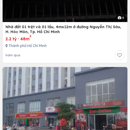
6
Nhà đất 01 trệt và 01 lầu, 4mx12m ở đường Nguyễn Thị Sáu,
H. Hóc Môn, Tp. Hồ Chí Minh
2
2.2 tỷ
·
48m
Thành phố Hồ Chí Minh
hôm qua