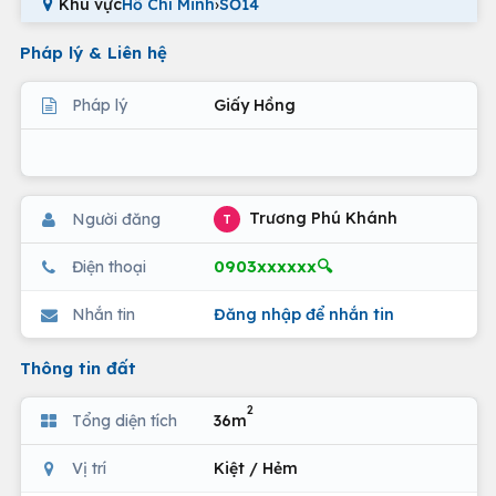
Khu vực
Hồ Chí Minh
›
SỐ14
Pháp lý & Liên hệ
Pháp lý
Giấy Hồng
Trương Phú Khánh
Người đăng
T
0903xxxxxx🔍
Điện thoại
Nhắn tin
Đăng nhập để nhắn tin
Thông tin đất
2
Tổng diện tích
36m
Vị trí
Kiệt / Hẻm