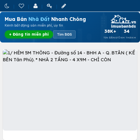
Mua Bán
Nhà Đất
Nhanh Chóng
Kênh bất động sản miễn phí, uy tín
38K+
34
+ Đăng tin miễn phí
Tìm BĐS
TIN ĐĂNG
TỈNH THÀNH