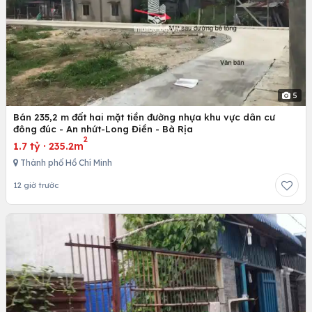
5
Bán 235,2 m đất hai mặt tiền đường nhựa khu vực dân cư
đông đúc - An nhứt-Long Điền - Bà Rịa
2
1.7 tỷ
·
235.2m
Thành phố Hồ Chí Minh
12 giờ trước