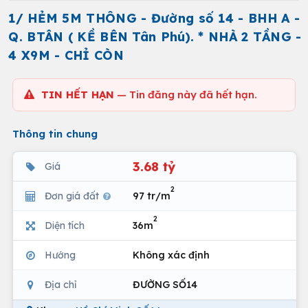
1/ HẺM 5M THÔNG - Đường số 14 - BHH A -
Q. BTÂN ( KỀ BÊN Tân Phú). * NHÀ 2 TẦNG -
4 X9M - CHỈ CÒN
TIN HẾT HẠN
— Tin đăng này đã hết hạn.
Thông tin chung
3.68 tỷ
Giá
2
Đơn giá đất
97 tr/m
2
Diện tích
36m
Hướng
Không xác định
Địa chỉ
ĐƯỜNG SỐ14