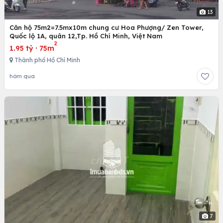
13
Căn hộ 75m2=7.5mx10m chung cư Hoa Phượng/ Zen Tower,
Quốc lộ 1A, quân 12,Tp. Hồ Chí Minh, Việt Nam
2
1.95 tỷ
·
75m
Thành phố Hồ Chí Minh
hôm qua
7