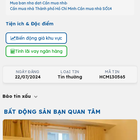
Mua ban nha dat
Cần mua nhà
Cần mua nhà Thành phố Hồ Chí Minh
Cần mua nhà SỐ14
Tiện ích & Đặc điểm
Biến động giá khu vực
Tính lãi vay ngân hàng
NGÀY ĐĂNG
LOẠI TIN
MÃ TIN
22/07/2024
Tin thường
HCM130565
Báo tin xấu
BẤT ĐỘNG SẢN BẠN QUAN TÂM