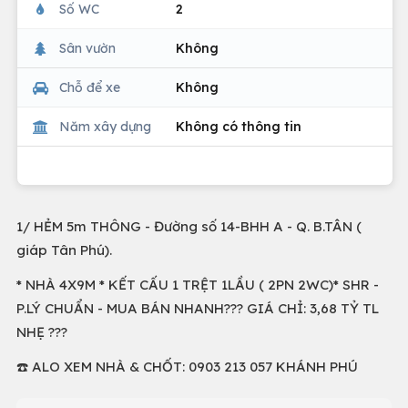
Số WC
2
Sân vườn
Không
Chỗ để xe
Không
Năm xây dựng
Không có thông tin
1/ HẺM 5m THÔNG - Đường số 14-BHH A - Q. B.TÂN (
giáp Tân Phú).
* NHÀ 4X9M * KẾT CẤU 1 TRỆT 1LẦU ( 2PN 2WC)* SHR -
P.LÝ CHUẨN - MUA BÁN NHANH??? GIÁ CHỈ: 3,68 TỶ TL
NHẸ ???
☎️ ALO XEM NHÀ & CHỐT: 0903 213 057 KHÁNH PHÚ