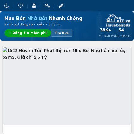
Mua Bán
Nhà Đất
Nhanh Chóng
Kênh bất động sản miễn phí, uy tín
38K+
34
+ Đăng tin miễn phí
Tìm BĐS
TIN ĐĂNG
TỈNH THÀNH