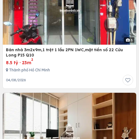
6
Bán nhà 3m2x9m,1 trệt 1 lầu 2PN 1WC,mặt tiền số 22 Cửu
Long P15 Q10
2
8.5 tỷ
·
23m
Thành phố Hồ Chí Minh
04/08/2026