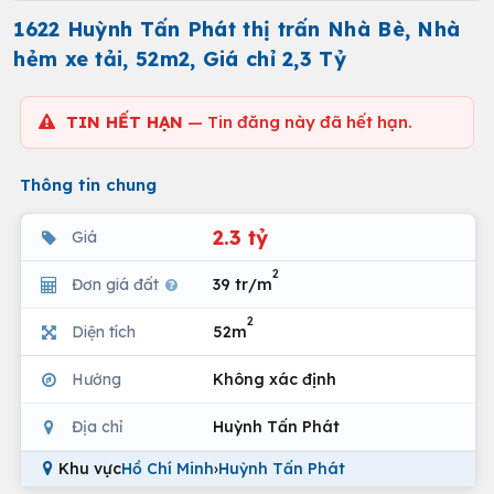
1622 Huỳnh Tấn Phát thị trấn Nhà Bè, Nhà
hẻm xe tải, 52m2, Giá chỉ 2,3 Tỷ
TIN HẾT HẠN
— Tin đăng này đã hết hạn.
Thông tin chung
2.3 tỷ
Giá
2
Đơn giá đất
39 tr/m
2
Diện tích
52m
Hướng
Không xác định
Địa chỉ
Huỳnh Tấn Phát
Khu vực
Hồ Chí Minh
›
Huỳnh Tấn Phát