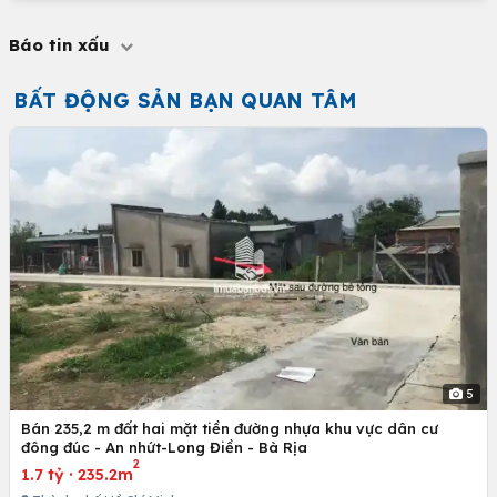
Báo tin xấu
BẤT ĐỘNG SẢN BẠN QUAN TÂM
5
Bán 235,2 m đất hai mặt tiền đường nhựa khu vực dân cư
đông đúc - An nhứt-Long Điền - Bà Rịa
2
1.7 tỷ
·
235.2m