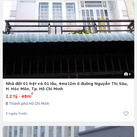
6
Nhà đất 01 trệt và 01 lầu, 4mx12m ở đường Nguyễn Thị Sáu,
H. Hóc Môn, Tp. Hồ Chí Minh
2
2.2 tỷ
·
48m
Thành phố Hồ Chí Minh
2 ngày trước