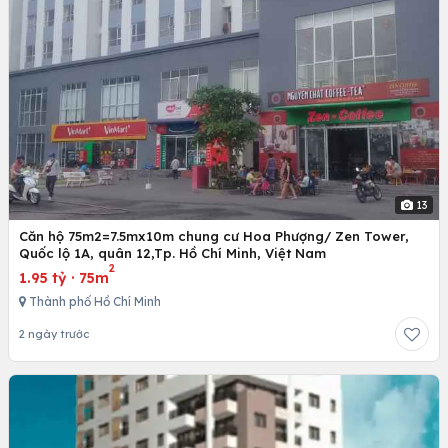
13
Căn hộ 75m2=7.5mx10m chung cư Hoa Phượng/ Zen Tower,
Quốc lộ 1A, quân 12,Tp. Hồ Chí Minh, Việt Nam
2
1.95 tỷ
·
75m
Thành phố Hồ Chí Minh
2 ngày trước