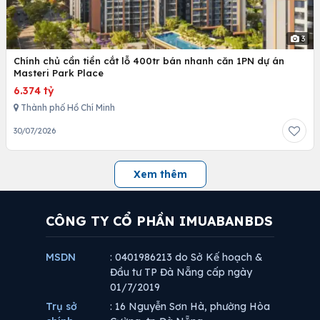
3
Chính chủ cần tiền cắt lỗ 400tr bán nhanh căn 1PN dự án
Masteri Park Place
6.374 tỷ
Thành phố Hồ Chí Minh
30/07/2026
Xem thêm
CÔNG TY CỔ PHẦN IMUABANBDS
MSDN
: 0401986213 do Sở Kế hoạch &
Đầu tư TP Đà Nẵng cấp ngày
01/7/2019
Trụ sở
: 16 Nguyễn Sơn Hà, phường Hòa