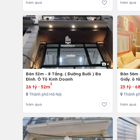
hôm qua
hôm qua
4
Bán 52m - 8 Tầng. ( Đường Bưởi ) Ba
Bán 56m -
Đình. Ô Tô Kinh Doanh
Giấy. ô t
2
26 tỷ
·
52m
23 tỷ
·
6
Thành phố Hà Nội
Thành ph
hôm qua
hôm qua