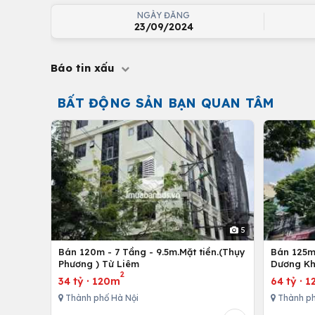
NGÀY ĐĂNG
23/09/2024
Báo tin xấu
BẤT ĐỘNG SẢN BẠN QUAN TÂM
5
Bán 120m - 7 Tầng - 9.5m.Mặt tiền.(Thụy
Bán 125m 
Phương ) Từ Liêm
Dương Kh
2
34 tỷ
·
120m
64 tỷ
·
1
Thành phố Hà Nội
Thành ph