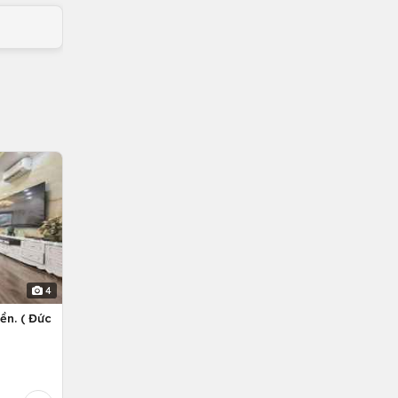
4
ền. ( Đức