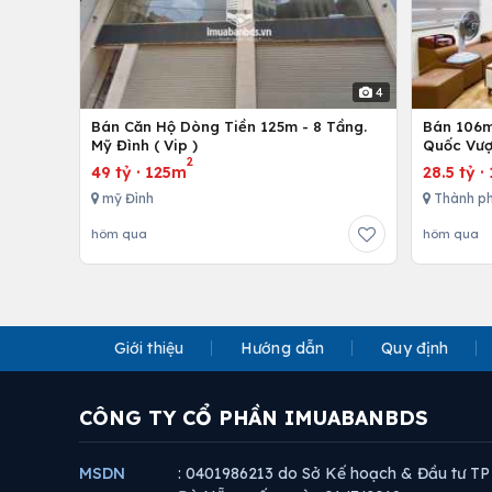
4
Bán Căn Hộ Dòng Tiền 125m - 8 Tầng.
Bán 106m 
Mỹ Đình ( Vip )
Quốc Vượ
2
49 tỷ
·
125m
28.5 tỷ
·
mỹ Đình
Thành ph
hôm qua
hôm qua
Giới thiệu
Hướng dẫn
Quy định
CÔNG TY CỔ PHẦN IMUABANBDS
MSDN
: 0401986213 do Sở Kế hoạch & Đầu tư TP