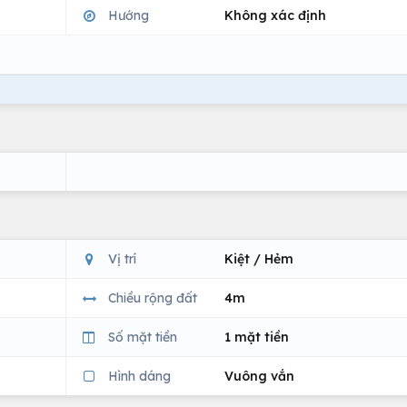
Hướng
Không xác định
Vị trí
Kiệt / Hẻm
Chiều rộng đất
4m
Số mặt tiền
1 mặt tiền
Hình dáng
Vuông vắn