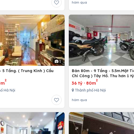
hôm qua
1
 5 Tầng. ( Trung Kính ) Cầu
Bán 80m - 9 Tầng - 5.5m.Mặt Ti
ô
Chí Công ) Tây Hồ. Thu hơn 1 t
2
2
8m
36 tỷ
·
80m
ố Hà Nội
Thành phố Hà Nội
hôm qua