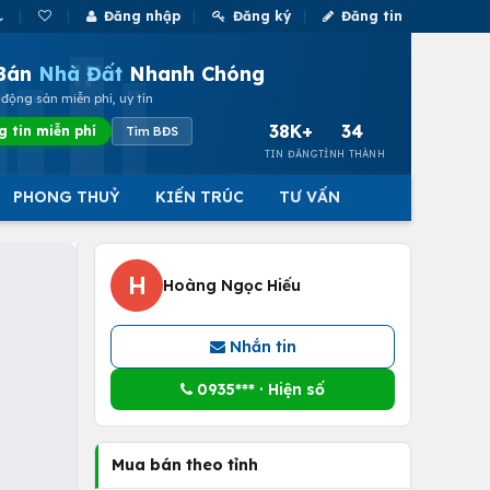
Đăng nhập
Đăng ký
Đăng tin
Bán
Nhà Đất
Nhanh Chóng
động sản miễn phí, uy tín
38K+
34
g tin miễn phí
Tìm BĐS
TIN ĐĂNG
TỈNH THÀNH
PHONG THUỶ
KIẾN TRÚC
TƯ VẤN
H
Hoàng Ngọc Hiếu
Nhắn tin
0935*** · Hiện số
Mua bán theo tỉnh