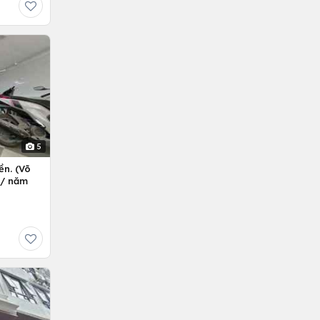
5
ền. (Võ
ỷ/ năm