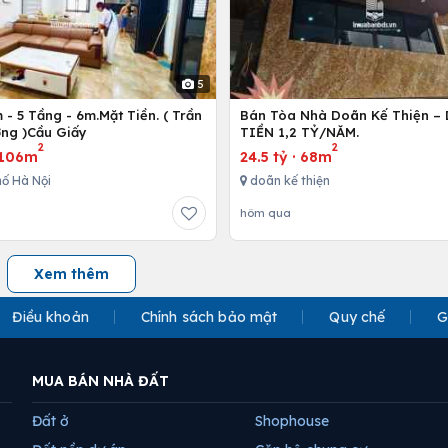
5
- 5 Tầng - 6m.Mặt Tiền. ( Trần
Bán Tòa Nhà Doãn Kế Thiện 
ng )Cầu Giấy
TIỀN 1,2 TỶ/NĂM.
2
2
106m
24.5 tỷ
·
68m
ố Hà Nội
doãn kế thiện
hôm qua
Xem thêm
Điều khoản
Chính sách bảo mật
Quy chế
G
MUA BÁN NHÀ ĐẤT
Đất ở
Shophouse