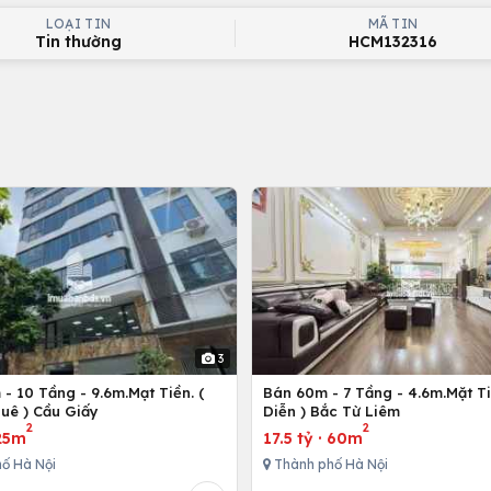
LOẠI TIN
MÃ TIN
Tin thường
HCM132316
3
- 10 Tầng - 9.6m.Mạt Tiền. (
Bán 60m - 7 Tầng - 4.6m.Mặt Ti
uê ) Cầu Giấy
Diễn ) Bắc Từ Liêm
2
2
25m
17.5 tỷ
·
60m
ố Hà Nội
Thành phố Hà Nội