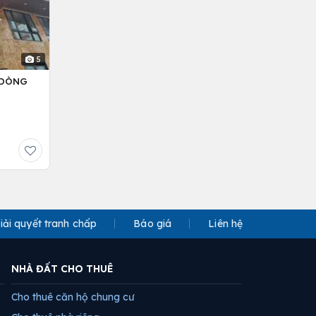
5
– DÒNG
iải quyết tranh chấp
Báo giá
Liên hệ
NHÀ ĐẤT CHO THUÊ
Cho thuê căn hộ chung cư