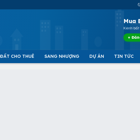
Mua 
Kênh bất 
+ Đăn
 ĐẤT CHO THUÊ
SANG NHƯỢNG
DỰ ÁN
TIN TỨC