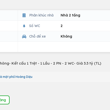
Phân khúc nhà
Nhà 2 tầng
Số WC
2
Chỗ để xe
Không
hông- Kết cấu 1 Trệt - 1 Lầu - 2 PN - 2 WC- Giá 3.3 tỷ (TL)
à mặt phố Hoàng Diệu
hàng