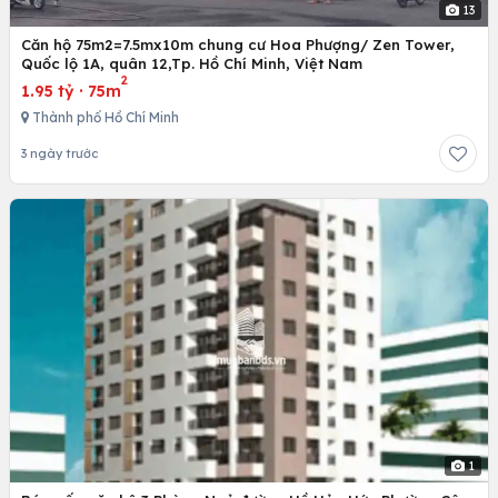
13
Căn hộ 75m2=7.5mx10m chung cư Hoa Phượng/ Zen Tower,
Quốc lộ 1A, quân 12,Tp. Hồ Chí Minh, Việt Nam
2
1.95 tỷ
·
75m
Thành phố Hồ Chí Minh
3 ngày trước
1