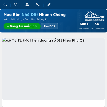
Mua Bán
Nhà Đất
Nhanh Chóng
Kênh bất động sản miễn phí, uy tín
38K+
34
+ Đăng tin miễn phí
Tìm BĐS
TIN ĐĂNG
TỈNH THÀNH