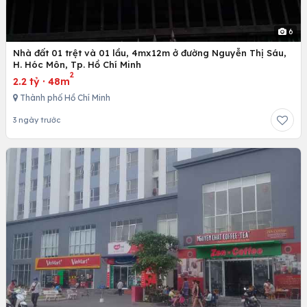
6
Nhà đất 01 trệt và 01 lầu, 4mx12m ở đường Nguyễn Thị Sáu,
H. Hóc Môn, Tp. Hồ Chí Minh
2
2.2 tỷ
·
48m
Thành phố Hồ Chí Minh
3 ngày trước