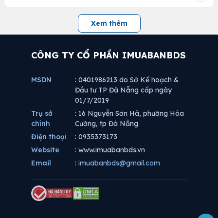
Xem thêm
CÔNG TY CỔ PHẦN IMUABANBDS
MSDN
: 0401986213 do Sở Kế hoạch &
Đầu tư TP Đà Nẵng cấp ngày
01/7/2019
Trụ sở
: 16 Nguyễn Sơn Hà, phường Hòa
chính
Cường, tp Đà Nẵng
Điện thoại
: 0935373173
Website
: www.imuabanbds.vn
Email
:
imuabanbds@gmail.com