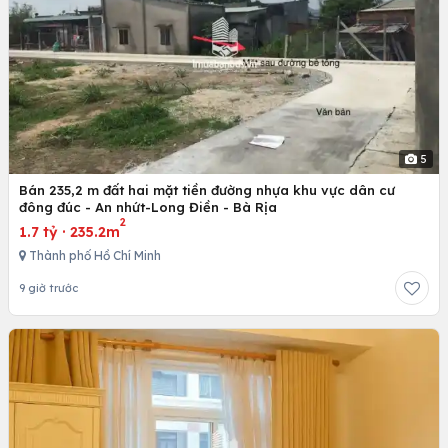
5
Bán 235,2 m đất hai mặt tiền đường nhựa khu vực dân cư
đông đúc - An nhứt-Long Điền - Bà Rịa
2
1.7 tỷ
·
235.2m
Thành phố Hồ Chí Minh
9 giờ trước