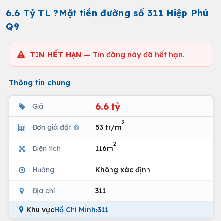
6.6 Tỷ TL ?Mặt tiền đường số 311 Hiệp Phú
Q9
TIN HẾT HẠN
— Tin đăng này đã hết hạn.
Thông tin chung
6.6 tỷ
Giá
2
Đơn giá đất
53 tr/m
2
Diện tích
116m
Hướng
Không xác định
Địa chỉ
311
Khu vực
Hồ Chí Minh
›
311