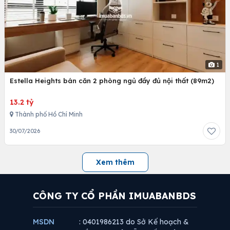
1
Estella Heights bán căn 2 phòng ngủ đầy đủ nội thất (89m2)
13.2 tỷ
Thành phố Hồ Chí Minh
30/07/2026
Xem thêm
CÔNG TY CỔ PHẦN IMUABANBDS
MSDN
: 0401986213 do Sở Kế hoạch &