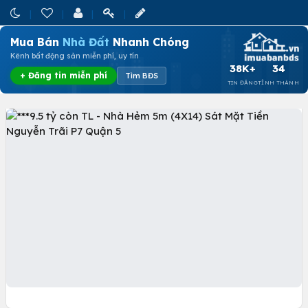
Mua Bán
Nhà Đất
Nhanh Chóng
Kênh bất động sản miễn phí, uy tín
38K+
34
+ Đăng tin miễn phí
Tìm BĐS
TIN ĐĂNG
TỈNH THÀNH