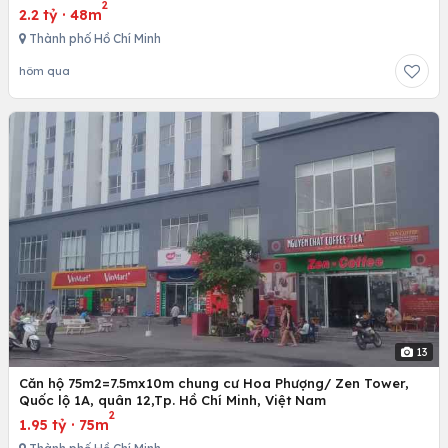
2
2.2 tỷ
·
48m
Thành phố Hồ Chí Minh
hôm qua
13
Căn hộ 75m2=7.5mx10m chung cư Hoa Phượng/ Zen Tower,
Quốc lộ 1A, quân 12,Tp. Hồ Chí Minh, Việt Nam
2
1.95 tỷ
·
75m