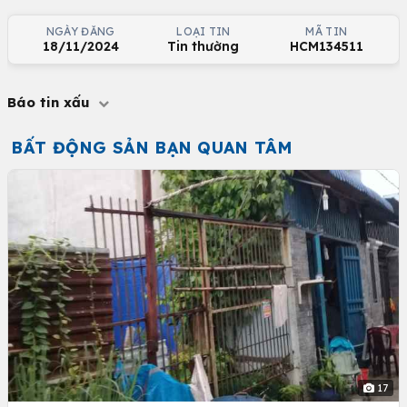
NGÀY ĐĂNG
LOẠI TIN
MÃ TIN
18/11/2024
Tin thường
HCM134511
Báo tin xấu
BẤT ĐỘNG SẢN BẠN QUAN TÂM
17