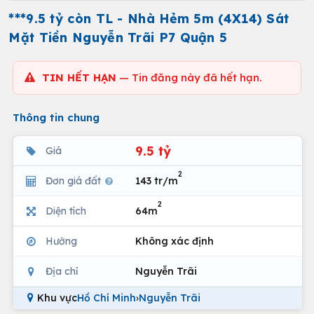
***9.5 tỷ còn TL - Nhà Hẻm 5m (4X14) Sát
Mặt Tiền Nguyễn Trãi P7 Quận 5
TIN HẾT HẠN
— Tin đăng này đã hết hạn.
Thông tin chung
9.5 tỷ
Giá
2
Đơn giá đất
143 tr/m
2
Diện tích
64m
Hướng
Không xác định
Địa chỉ
Nguyễn Trãi
Khu vực
Hồ Chí Minh
›
Nguyễn Trãi