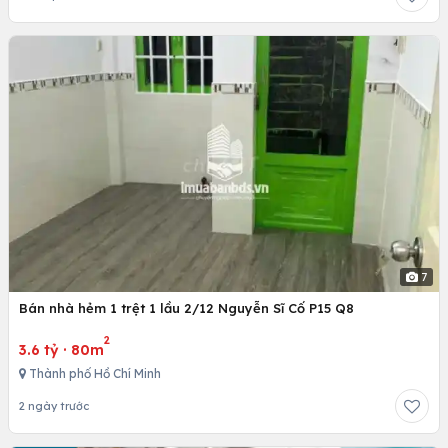
7
Bán nhà hẻm 1 trệt 1 lầu 2/12 Nguyễn Sĩ Cố P15 Q8
2
3.6 tỷ
·
80m
Thành phố Hồ Chí Minh
2 ngày trước