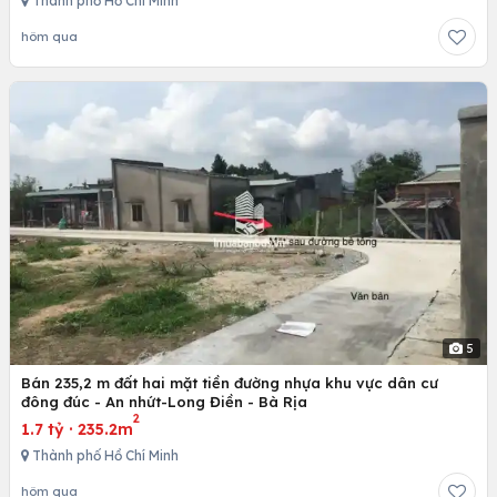
Thành phố Hồ Chí Minh
hôm qua
5
Bán 235,2 m đất hai mặt tiền đường nhựa khu vực dân cư
đông đúc - An nhứt-Long Điền - Bà Rịa
2
1.7 tỷ
·
235.2m
Thành phố Hồ Chí Minh
hôm qua