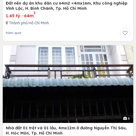
Đất nền dự án khu dân cư 64m2 =4mx16m, Khu công nghiệp
Vĩnh Lộc, H. Bình Chánh, Tp. Hồ Chí Minh
2
1.65 tỷ
·
64m
Thành phố Hồ Chí Minh
hôm qua
6
Nhà đất 01 trệt và 01 lầu, 4mx12m ở đường Nguyễn Thị Sáu,
H. Hóc Môn, Tp. Hồ Chí Minh