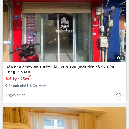
6
Bán nhà 3m2x9m,1 trệt 1 lầu 2PN 1WC,mặt tiền số 22 Cửu
Long P15 Q10
2
8.5 tỷ
·
23m
Thành phố Hồ Chí Minh
3 ngày trước