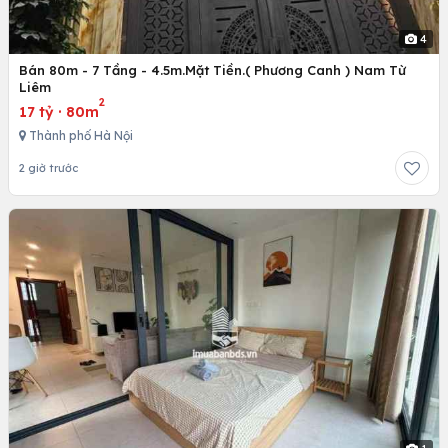
4
Bán 80m - 7 Tầng - 4.5m.Mặt Tiền.( Phương Canh ) Nam Từ
Liêm
2
17 tỷ
·
80m
Thành phố Hà Nội
2 giờ trước