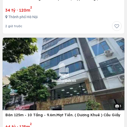
2
34 tỷ
·
120m
Thành phố Hà Nội
2 giờ trước
3
Bán 125m - 10 Tầng - 9.6m.Mạt Tiền. ( Dương Khuê ) Cầu Giấy
2
64 tỷ
·
125m