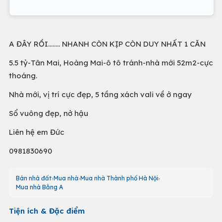
A ĐÂY RỒI…….. NHANH CÒN KỊP CÒN DUY NHẤT 1 CĂN
5.5 tỷ-Tân Mai, Hoàng Mai-ô tô tránh-nhà mới 52m2-cực
thoáng.
Nhà mới, vị trí cực đẹp, 5 tầng xách vali về ở ngay
Sổ vuông đẹp, nở hậu
Liên hệ em Đức
0981830690
Bán nhà đất
Mua nhà
Mua nhà Thành phố Hà Nội
Mua nhà Bằng A
Tiện ích & Đặc điểm