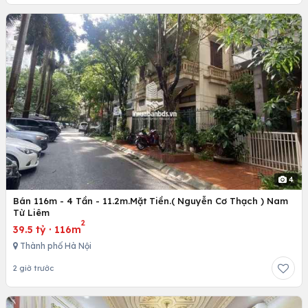
4
Bán 116m - 4 Tần - 11.2m.Mặt Tiền.( Nguyễn Cơ Thạch ) Nam
Từ Liêm
2
39.5 tỷ
·
116m
Thành phố Hà Nội
2 giờ trước