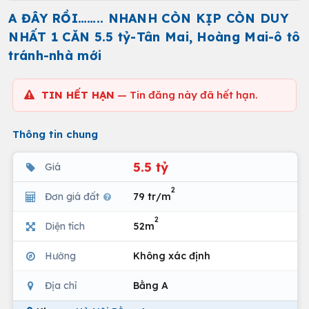
A ĐÂY RỒI…….. NHANH CÒN KỊP CÒN DUY
NHẤT 1 CĂN 5.5 tỷ-Tân Mai, Hoàng Mai-ô tô
tránh-nhà mới
TIN HẾT HẠN
— Tin đăng này đã hết hạn.
Thông tin chung
5.5 tỷ
Giá
2
Đơn giá đất
79 tr/m
2
Diện tích
52m
Hướng
Không xác định
Địa chỉ
Bằng A