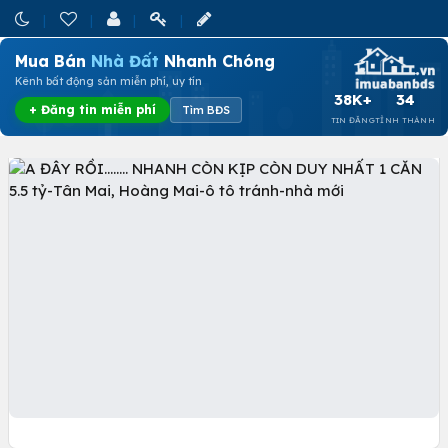
Mua Bán
Nhà Đất
Nhanh Chóng
Kênh bất động sản miễn phí, uy tín
38K+
34
+ Đăng tin miễn phí
Tìm BĐS
TIN ĐĂNG
TỈNH THÀNH