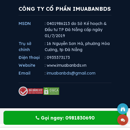
CÔNG TY CỔ PHẦN IMUABANBDS
MSDN
: 0401986213 do Sở Kế hoạch &
Đầu tư TP Đà Nẵng cấp ngày
01/7/2019
Trụ sở
: 16 Nguyễn Sơn Hà, phường Hòa
chính
Cường, tp Đà Nẵng
Điện thoại
: 0935373173
Website
: www.imuabanbds.vn
Email
:
imuabanbds@gmail.com
Gọi ngay: 0981830690