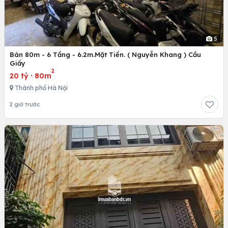
5
Bán 80m - 6 Tầng - 6.2m.Mặt Tiền. ( Nguyễn Khang ) Cầu
Giấy
2
20 tỷ
·
80m
Thành phố Hà Nội
2 giờ trước