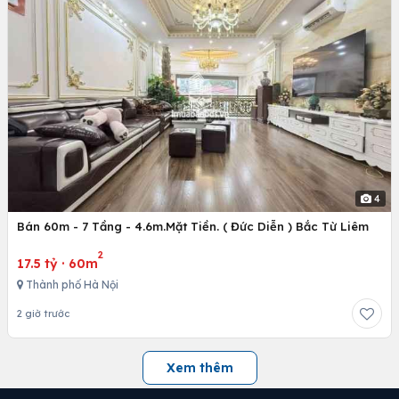
4
Bán 60m - 7 Tầng - 4.6m.Mặt Tiền. ( Đức Diễn ) Bắc Từ Liêm
2
17.5 tỷ
·
60m
Thành phố Hà Nội
2 giờ trước
Xem thêm