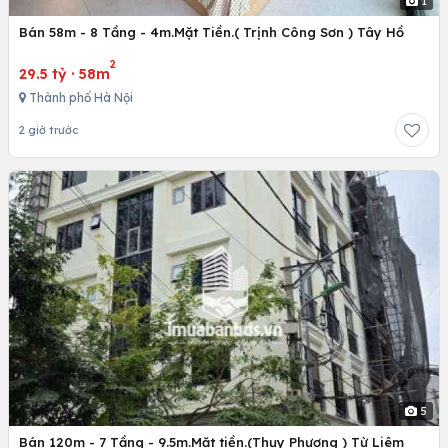
1
Bán 58m - 8 Tầng - 4m.Mặt Tiền.( Trịnh Công Sơn ) Tây Hồ
2
29.5 tỷ
·
58m
Thành phố Hà Nội
2 giờ trước
5
Bán 120m - 7 Tầng - 9.5m.Mặt tiền.(Thụy Phương ) Từ Liêm