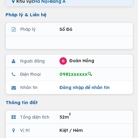
Khu vực
Hà Nội
›
Bằng A
Pháp lý & Liên hệ
Pháp lý
Sổ Đỏ
Đoàn Hồng
Người đăng
Đ
0981xxxxxx🔍
Điện thoại
Nhắn tin
Đăng nhập để nhắn tin
Thông tin đất
2
Tổng diện tích
52m
Vị trí
Kiệt / Hẻm