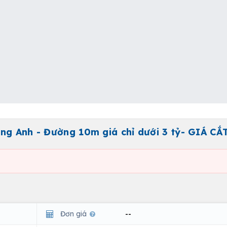
ng Anh - Đường 10m giá chỉ dưới 3 tỷ- GIÁ CẮ
Đơn giá
--