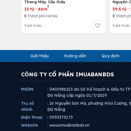
Thang Máy. Cầu Giấy
Nguyễn C
2
13 tỷ
·
46m
39.5 tỷ
·
Thành phố Hà Nội
Thành ph
9 giờ trước
9 giờ trước
Giới thiệu
Hướng dẫn
Quy định
CÔNG TY CỔ PHẦN IMUABANBDS
MSDN
: 0401986213 do Sở Kế hoạch & Đầu tư TP
Đà Nẵng cấp ngày 01/7/2019
Trụ sở
: 16 Nguyễn Sơn Hà, phường Hòa Cường, t
chính
Đà Nẵng
Điện thoại
: 0935373173
Website
: www.imuabanbds.vn