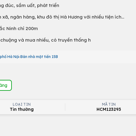
g đúc, sầm uất, phát triển
xã, ngân hàng, khu đô thị Hà Hương với nhiều tiện ích...
Bắc Ninh chỉ 200m
 chuộng và mua nhiều, có truyền thống h
 phố Hà Nội
Bán nhà mặt tiền 15B
hàng
LOẠI TIN
MÃ TIN
Tin thường
HCM123293