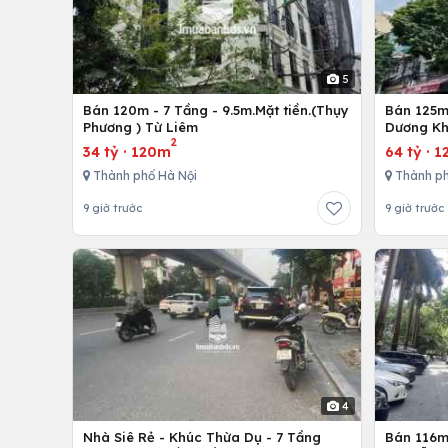
5
Bán 120m - 7 Tầng - 9.5m.Mặt tiền.(Thụy
Bán 125m 
Phương ) Từ Liêm
Dương Kh
2
34 tỷ
·
120m
64 tỷ
·
1
Thành phố Hà Nội
Thành ph
9 giờ trước
9 giờ trước
4
Nhà Siê Rẻ - Khúc Thừa Dụ - 7 Tầng
Bán 116m 