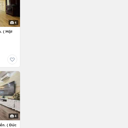
4
. ( Mặt
4
ền. ( Đức