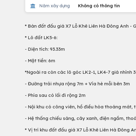
Năm xây dựng
Không có thông tin
* Bán đất đấu giá X7 Lỗ Khê Liên Hà Đông Anh - Gi
* Lô đất LK5-6:
- Diện tích: 93.33m
- Mặt tiền: 6m
*Ngoài ra còn các lô góc LK2-1, LK4-7 giá nhỉnh 3
- Đường trải nhựa rộng 7m + Vỉa hè mỗi bên 3m
- Phía sau có lối đi rộng 2m
- Nội khu có công viên, hồ điều hòa thoáng mát, t
- Hệ thống chiếu sáng, cây xanh, điện ngầm, thoá
* Vị trí khu đất đấu giá X7 Lỗ Khê Liên Hà Đông A