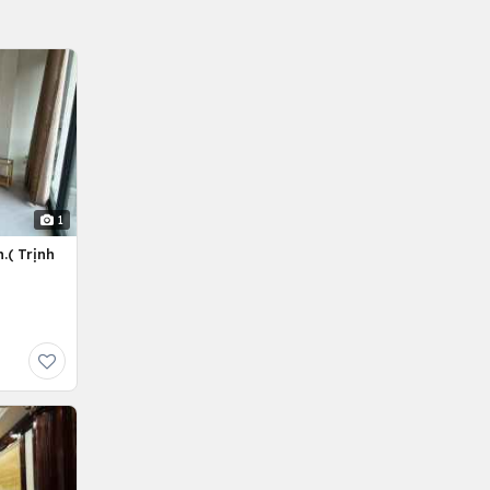
1
.( Trịnh