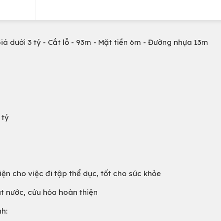
á dưới 3 tỷ - Cắt lỗ - 93m - Mặt tiền 6m - Đường nhựa 13m
 tỷ
iện cho việc đi tập thể dục, tốt cho sức khỏe
t nước, cứu hỏa hoàn thiện
nh: