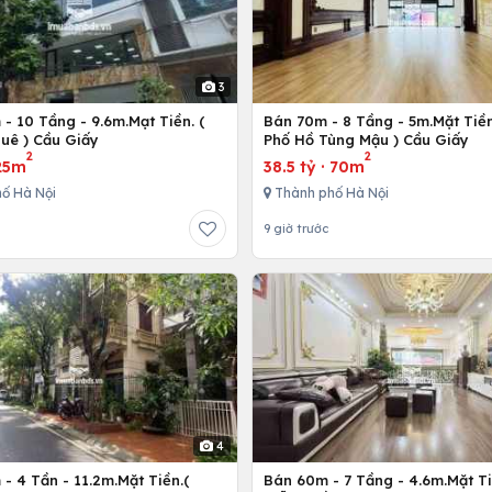
3
- 10 Tầng - 9.6m.Mạt Tiền. (
Bán 70m - 8 Tầng - 5m.Mặt Tiền
uê ) Cầu Giấy
Phố Hồ Tùng Mậu ) Cầu Giấy
2
2
25m
38.5 tỷ
·
70m
ố Hà Nội
Thành phố Hà Nội
9 giờ trước
4
- 4 Tần - 11.2m.Mặt Tiền.(
Bán 60m - 7 Tầng - 4.6m.Mặt Ti