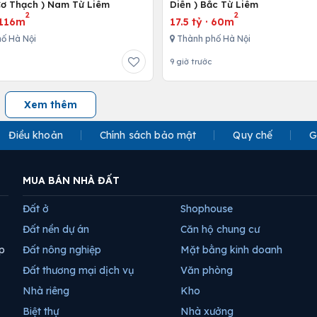
ơ Thạch ) Nam Từ Liêm
Diễn ) Bắc Từ Liêm
2
2
116m
17.5 tỷ
·
60m
ố Hà Nội
Thành phố Hà Nội
9 giờ trước
Xem thêm
Điều khoản
Chính sách bảo mật
Quy chế
G
MUA BÁN NHÀ ĐẤT
Đất ở
Shophouse
Đất nền dự án
Căn hộ chung cư
p
Đất nông nghiệp
Mặt bằng kinh doanh
Đất thương mại dịch vụ
Văn phòng
Nhà riêng
Kho
Biệt thự
Nhà xưởng