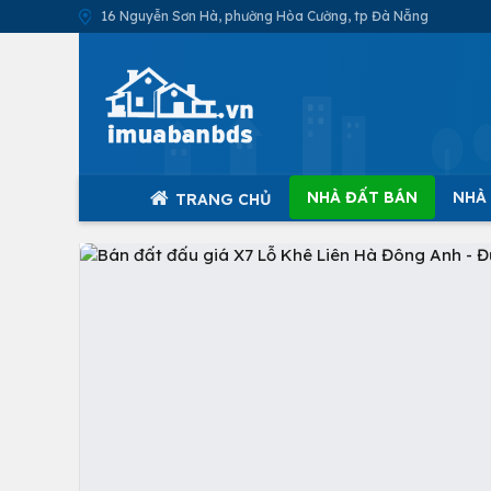
16 Nguyễn Sơn Hà, phường Hòa Cường, tp Đà Nẵng
NHÀ ĐẤT BÁN
NHÀ
TRANG CHỦ