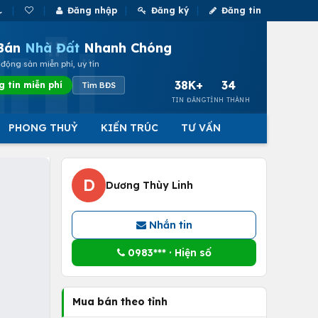
Đăng nhập
Đăng ký
Đăng tin
Bán
Nhà Đất
Nhanh Chóng
động sản miễn phí, uy tín
38K+
34
g tin miễn phí
Tìm BĐS
TIN ĐĂNG
TỈNH THÀNH
PHONG THUỶ
KIẾN TRÚC
TƯ VẤN
D
Dương Thùy Linh
Nhắn tin
0983*** · Hiện số
Mua bán theo tỉnh