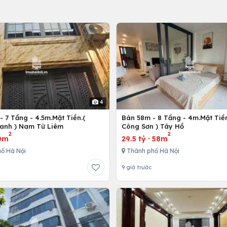
4
 7 Tầng - 4.5m.Mặt Tiền.(
Bán 58m - 8 Tầng - 4m.Mặt Tiền
anh ) Nam Từ Liêm
Công Sơn ) Tây Hồ
2
2
0m
29.5 tỷ
·
58m
ố Hà Nội
Thành phố Hà Nội
9 giờ trước