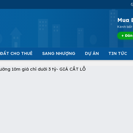
Mua 
Kênh bất 
+ Đăn
 ĐẤT CHO THUÊ
SANG NHƯỢNG
DỰ ÁN
TIN TỨC