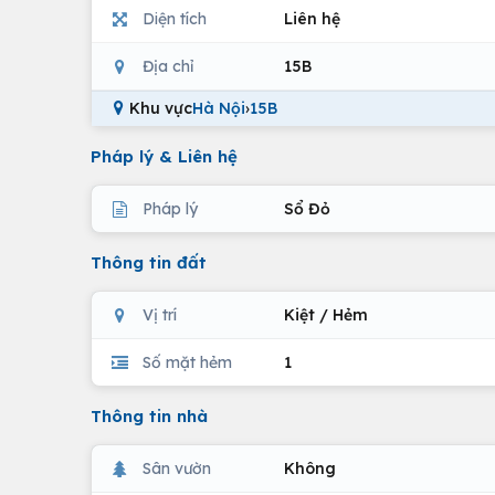
Diện tích
Liên hệ
Địa chỉ
15B
Khu vực
Hà Nội
›
15B
Pháp lý & Liên hệ
Pháp lý
Sổ Đỏ
Thông tin đất
Vị trí
Kiệt / Hẻm
Số mặt hẻm
1
Thông tin nhà
Sân vườn
Không