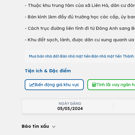
- Thuộc khu trung tâm của xã Liên Hà, dân cư đôn
- Bán kính 1km đầy đủ trường học các cấp, ủy ban 
- Cách trục đường liên tỉnh đi từ Đông Anh sang 
- Khu đất sạch, lành, được dân cư xung quanh ưa
Mua bán nhà đất
Bán nhà mặt tiền
Bán nhà mặt tiền Thành
Tiện ích & Đặc điểm
Biến động giá khu vực
Tính lãi vay ngân 
NGÀY ĐĂNG
05/03/2024
Báo tin xấu