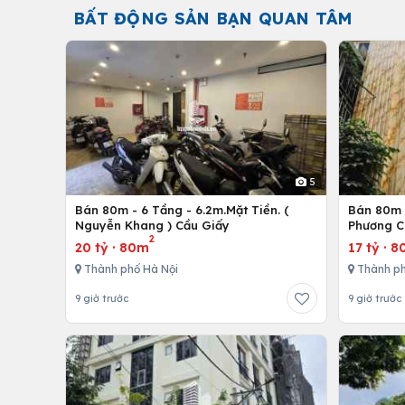
BẤT ĐỘNG SẢN BẠN QUAN TÂM
5
Bán 80m - 6 Tầng - 6.2m.Mặt Tiền. (
Bán 80m -
Nguyễn Khang ) Cầu Giấy
Phương C
2
20 tỷ
·
80m
17 tỷ
·
8
Thành phố Hà Nội
Thành ph
9 giờ trước
9 giờ trước