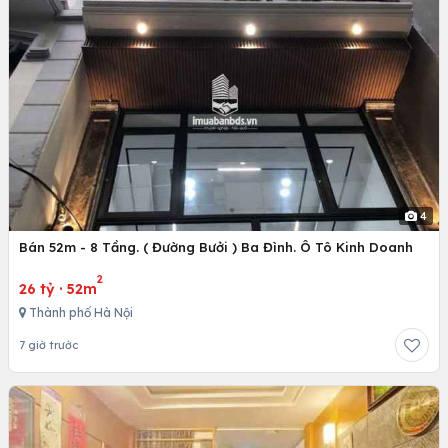
4
Bán 52m - 8 Tầng. ( Đường Bưởi ) Ba Đình. Ô Tô Kinh Doanh
2
26 tỷ
·
52m
Thành phố Hà Nội
7 giờ trước