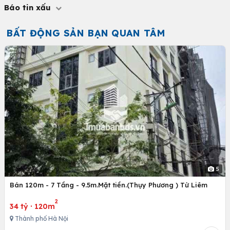
Báo tin xấu
BẤT ĐỘNG SẢN BẠN QUAN TÂM
5
Bán 120m - 7 Tầng - 9.5m.Mặt tiền.(Thụy Phương ) Từ Liêm
2
34 tỷ
·
120m
Thành phố Hà Nội