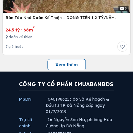
5
Bán Tòa Nhà Doãn Kế Thiện – DÒNG TIỀN 1,2 TỶ/NĂM.
2
24.5 tỷ
·
68m
doãn kế thiện
7 giờ trước
Xem thêm
CÔNG TY CỔ PHẦN IMUABANBDS
MSDN
: 0401986213 do Sở Kế hoạch &
Đầu tư TP Đà Nẵng cấp ngày
01/7/2019
Trụ sở
: 16 Nguyễn Sơn Hà, phường Hòa
chính
Cường, tp Đà Nẵng