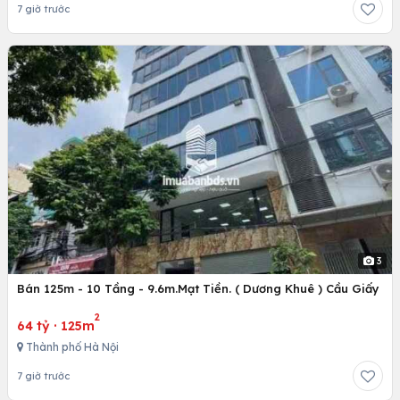
7 giờ trước
3
Bán 125m - 10 Tầng - 9.6m.Mạt Tiền. ( Dương Khuê ) Cầu Giấy
2
64 tỷ
·
125m
Thành phố Hà Nội
7 giờ trước