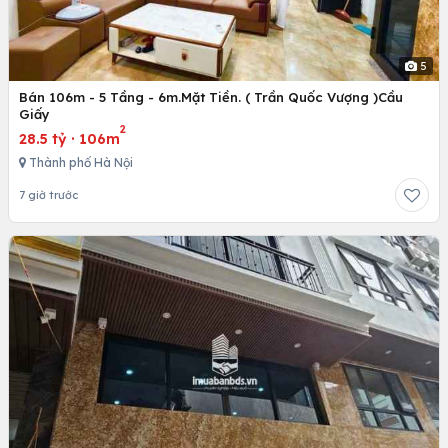
5
Bán 106m - 5 Tầng - 6m.Mặt Tiền. ( Trần Quốc Vượng )Cầu
Giấy
2
28.5 tỷ
·
106m
Thành phố Hà Nội
7 giờ trước