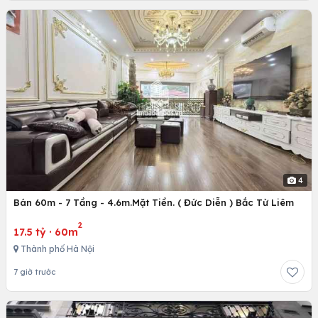
4
Bán 60m - 7 Tầng - 4.6m.Mặt Tiền. ( Đức Diễn ) Bắc Từ Liêm
2
17.5 tỷ
·
60m
Thành phố Hà Nội
7 giờ trước