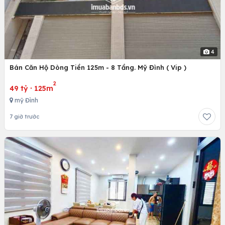
4
Bán Căn Hộ Dòng Tiền 125m - 8 Tầng. Mỹ Đình ( Vip )
2
49 tỷ
·
125m
mỹ Đình
7 giờ trước