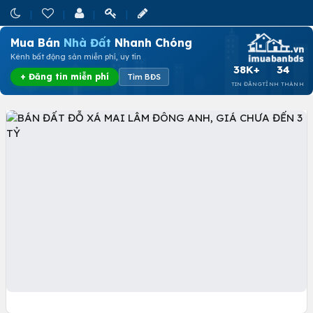
Mua Bán
Nhà Đất
Nhanh Chóng
Kênh bất động sản miễn phí, uy tín
38K+
34
+ Đăng tin miễn phí
Tìm BĐS
TIN ĐĂNG
TỈNH THÀNH