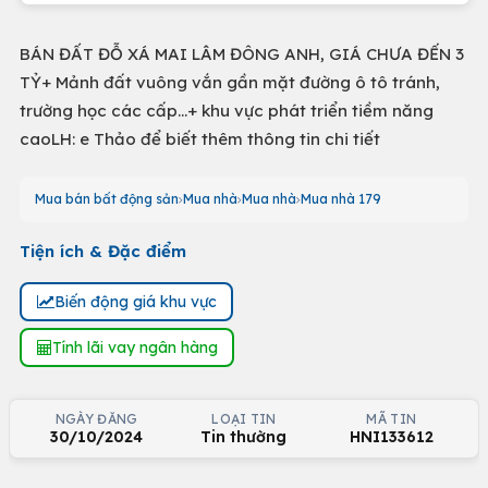
BÁN ĐẤT ĐỖ XÁ MAI LÂM ĐÔNG ANH, GIÁ CHƯA ĐẾN 3
TỶ+ Mảnh đất vuông vắn gần mặt đường ô tô tránh,
trường học các cấp...+ khu vực phát triển tiềm năng
caoLH: e Thảo để biết thêm thông tin chi tiết
Mua bán bất động sản
Mua nhà
Mua nhà
Mua nhà 179
Tiện ích & Đặc điểm
Biến động giá khu vực
Tính lãi vay ngân hàng
NGÀY ĐĂNG
LOẠI TIN
MÃ TIN
30/10/2024
Tin thường
HNI133612