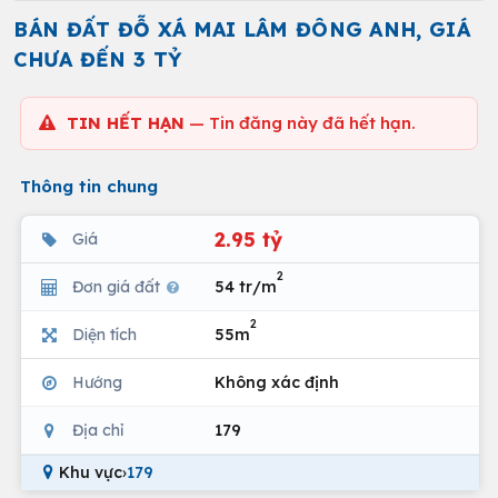
BÁN ĐẤT ĐỖ XÁ MAI LÂM ĐÔNG ANH, GIÁ
CHƯA ĐẾN 3 TỶ
TIN HẾT HẠN
— Tin đăng này đã hết hạn.
Thông tin chung
2.95 tỷ
Giá
2
Đơn giá đất
54 tr/m
2
Diện tích
55m
Hướng
Không xác định
Địa chỉ
179
Khu vực
›
179