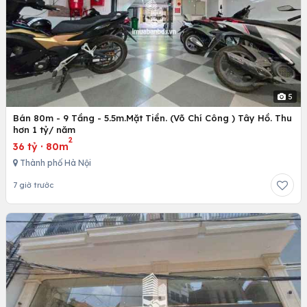
5
Bán 80m - 9 Tầng - 5.5m.Mặt Tiền. (Võ Chí Công ) Tây Hồ. Thu
hơn 1 tỷ/ năm
2
36 tỷ
·
80m
Thành phố Hà Nội
7 giờ trước