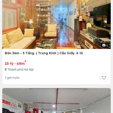
1
Bán 56m - 5 Tầng. ( Trung Kính ) Cầu Giấy. ô tô
2
23 tỷ
·
68m
Thành phố Hà Nội
7 giờ trước