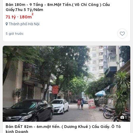
Bán 180m - 9 Tầng - 8m.Mặt Tiền.( Võ Chí Công ) Cầu
Giấy.Thu 5 Tỷ/Năm
2
71 tỷ
·
180m
Thành phố Hà Nội
5 giờ trước
1
Bán ĐẤT 82m - 6m.mặt tiền. ( Dương Khuê ) Cầu Giấy. Ô Tô
kinh Doanh