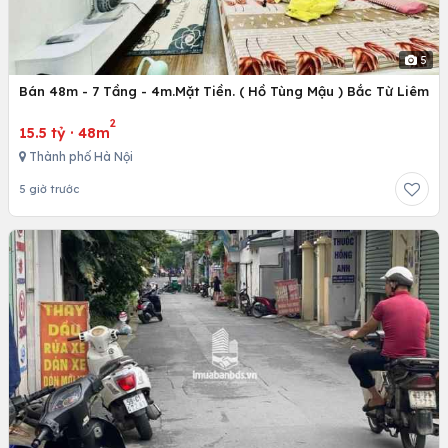
5
Bán 48m - 7 Tầng - 4m.Mặt Tiền. ( Hồ Tùng Mậu ) Bắc Từ Liêm
2
15.5 tỷ
·
48m
Thành phố Hà Nội
5 giờ trước