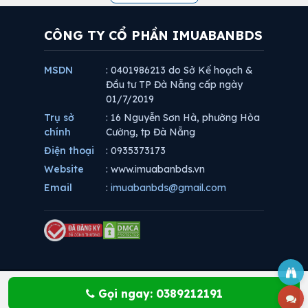
CÔNG TY CỔ PHẦN IMUABANBDS
MSDN
: 0401986213 do Sở Kế hoạch &
Đầu tư TP Đà Nẵng cấp ngày
01/7/2019
Trụ sở
: 16 Nguyễn Sơn Hà, phường Hòa
chính
Cường, tp Đà Nẵng
Điện thoại
: 0935373173
Website
: www.imuabanbds.vn
Email
:
imuabanbds@gmail.com
Gọi ngay: 0389212191