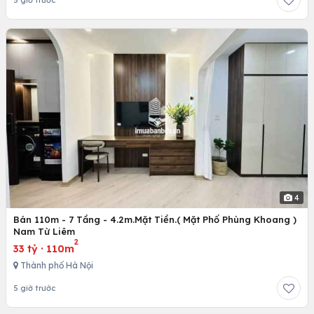
5 giờ trước
4
Bán 110m - 7 Tầng - 4.2m.Mặt Tiền.( Mặt Phố Phùng Khoang )
Nam Từ Liêm
2
33 tỷ
·
110m
Thành phố Hà Nội
5 giờ trước