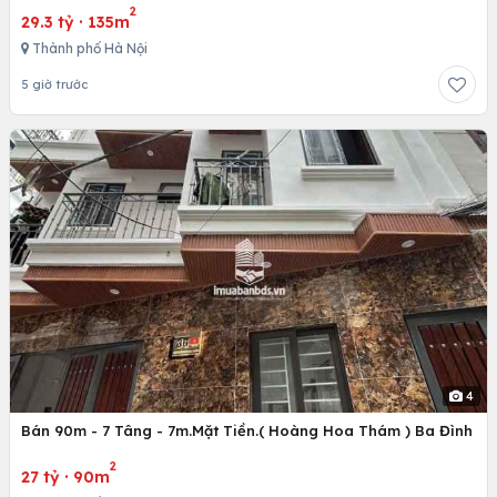
2
29.3 tỷ
·
135m
Thành phố Hà Nội
5 giờ trước
4
Bán 90m - 7 Tâng - 7m.Mặt Tiền.( Hoàng Hoa Thám ) Ba Đình
2
27 tỷ
·
90m