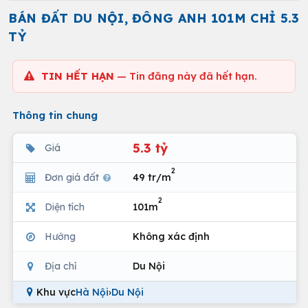
BÁN ĐẤT DU NỘI, ĐÔNG ANH 101M CHỈ 5.3
TỶ
TIN HẾT HẠN
— Tin đăng này đã hết hạn.
Thông tin chung
5.3 tỷ
Giá
2
Đơn giá đất
49 tr/m
2
Diện tích
101m
Hướng
Không xác định
Địa chỉ
Du Nội
Khu vực
Hà Nội
›
Du Nội