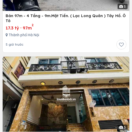
5
Bán 97m - 4 Tầng - 9m.Mặt Tiền. ( Lạc Long Quân ) Tây Hồ. Ô
Tô
2
17.3 tỷ
·
97m
Thành phố Hà Nội
5 giờ trước
5