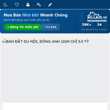
Mua Bán
Nhà Đất
Nhanh Chóng
Kênh bất động sản miễn phí, uy tín
38K+
34
+ Đăng tin miễn phí
Tìm BĐS
TIN ĐĂNG
TỈNH THÀNH