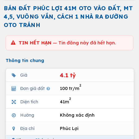
BÁN ĐẤT PHÚC LỢI 41M OTO VÀO ĐẤT, MT
4,5, VUÔNG VẮN, CÁCH 1 NHÀ RA ĐƯỜNG
OTO TRÁNH
TIN HẾT HẠN
— Tin đăng này đã hết hạn.
Thông tin chung
4.1 tỷ
Giá
2
Đơn giá đất
100 tr/m
2
Diện tích
41m
Hướng
Không xác định
Địa chỉ
Phúc Lợi