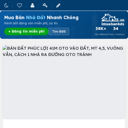
Mua Bán
Nhà Đất
Nhanh Chóng
Kênh bất động sản miễn phí, uy tín
38K+
34
+ Đăng tin miễn phí
Tìm BĐS
TIN ĐĂNG
TỈNH THÀNH