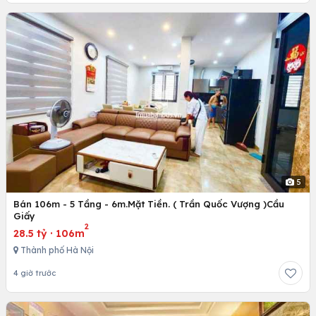
5
Bán 106m - 5 Tầng - 6m.Mặt Tiền. ( Trần Quốc Vượng )Cầu
Giấy
2
28.5 tỷ
·
106m
Thành phố Hà Nội
4 giờ trước