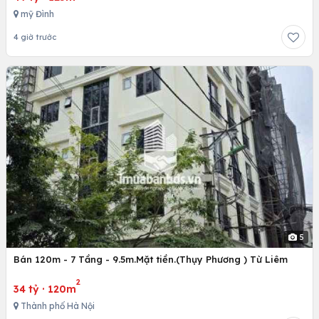
mỹ Đình
4 giờ trước
5
Bán 120m - 7 Tầng - 9.5m.Mặt tiền.(Thụy Phương ) Từ Liêm
2
34 tỷ
·
120m
Thành phố Hà Nội