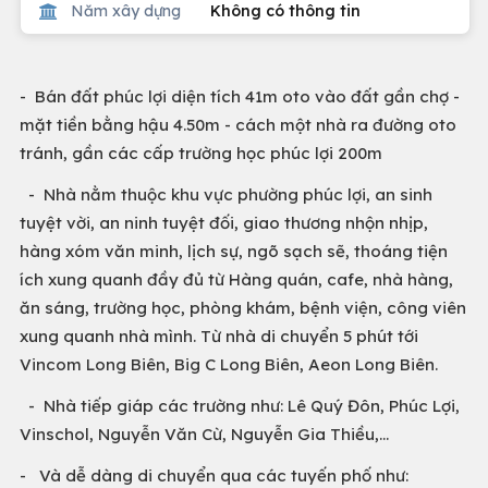
Năm xây dựng
Không có thông tin
- Bán đất phúc lợi diện tích 41m oto vào đất gần chợ -
mặt tiền bằng hậu 4.50m - cách một nhà ra đường oto
tránh, gần các cấp trường học phúc lợi 200m
- Nhà nằm thuộc khu vực phường phúc lợi, an sinh
tuyệt vời, an ninh tuyệt đối, giao thương nhộn nhịp,
hàng xóm văn minh, lịch sự, ngõ sạch sẽ, thoáng tiện
ích xung quanh đầy đủ từ Hàng quán, cafe, nhà hàng,
ăn sáng, trường học, phòng khám, bệnh viện, công viên
xung quanh nhà mình. Từ nhà di chuyển 5 phút tới
Vincom Long Biên, Big C Long Biên, Aeon Long Biên.
- Nhà tiếp giáp các trường như: Lê Quý Đôn, Phúc Lợi,
Vinschol, Nguyễn Văn Cừ, Nguyễn Gia Thiều,…
- Và dễ dàng di chuyển qua các tuyến phố như: