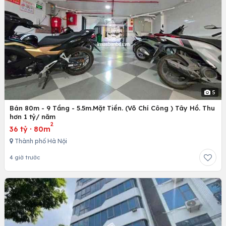
5
Bán 80m - 9 Tầng - 5.5m.Mặt Tiền. (Võ Chí Công ) Tây Hồ. Thu
hơn 1 tỷ/ năm
2
36 tỷ
·
80m
Thành phố Hà Nội
4 giờ trước