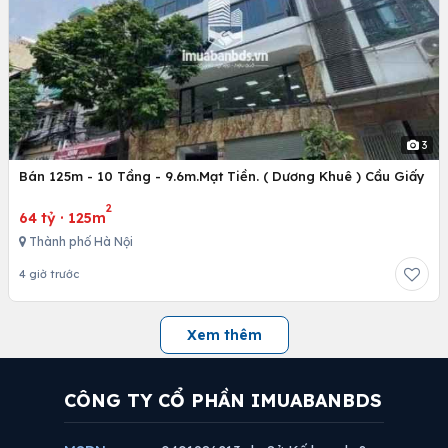
3
Bán 125m - 10 Tầng - 9.6m.Mạt Tiền. ( Dương Khuê ) Cầu Giấy
2
64 tỷ
·
125m
Thành phố Hà Nội
4 giờ trước
Xem thêm
CÔNG TY CỔ PHẦN IMUABANBDS