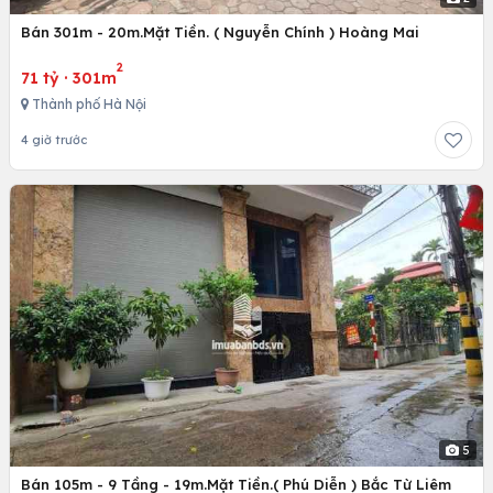
Bán 301m - 20m.Mặt Tiền. ( Nguyễn Chính ) Hoàng Mai
2
71 tỷ
·
301m
Thành phố Hà Nội
4 giờ trước
5
Bán 105m - 9 Tầng - 19m.Mặt Tiền.( Phú Diễn ) Bắc Từ Liêm