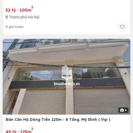
2
32 tỷ
·
105m
Thành phố Hà Nội
4 giờ trước
4
Bán Căn Hộ Dòng Tiền 125m - 8 Tầng. Mỹ Đình ( Vip )
2
49 tỷ
·
125m