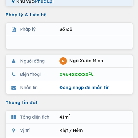
Khu vực
›
Phúc Lợi
Pháp lý & Liên hệ
Pháp lý
Sổ Đỏ
Ngô Xuân Minh
Người đăng
N
0964xxxxxx🔍
Điện thoại
Nhắn tin
Đăng nhập để nhắn tin
Thông tin đất
2
Tổng diện tích
41m
Vị trí
Kiệt / Hẻm