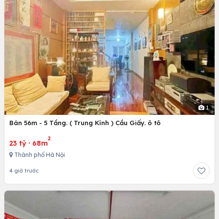
1
Bán 56m - 5 Tầng. ( Trung Kính ) Cầu Giấy. ô tô
2
23 tỷ
·
68m
Thành phố Hà Nội
4 giờ trước