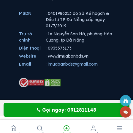
MSDN
: 0401986213 do Sở Kế hoạch &
Đầu tư TP Đà Nẵng cấp ngày
01/7/2019
Trụ sở
: 16 Nguyễn Sơn Hà, phường Hòa
chính
Cường, tp Đà Nẵng
Điện thoại
: 0935373173
Website
: www.imuabanbds.vn
Email
:
imuabanbds@gmail.com
Gọi ngay: 0912811148