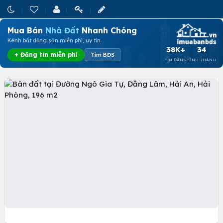
Mua Bán
Nhà Đất
Nhanh Chóng
Kênh bất động sản miễn phí, uy tín
38K+
34
+ Đăng tin miễn phí
Tìm BĐS
TIN ĐĂNG
TỈNH THÀNH