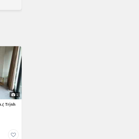
1
.( Trịnh