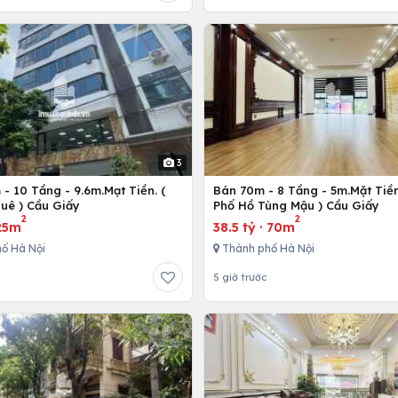
3
- 10 Tầng - 9.6m.Mạt Tiền. (
Bán 70m - 8 Tầng - 5m.Mặt Tiền
uê ) Cầu Giấy
Phố Hồ Tùng Mậu ) Cầu Giấy
2
2
25m
38.5 tỷ
·
70m
ố Hà Nội
Thành phố Hà Nội
5 giờ trước