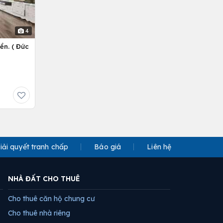
4
ền. ( Đức
iải quyết tranh chấp
Báo giá
Liên hệ
NHÀ ĐẤT CHO THUÊ
Cho thuê căn hộ chung cư
Cho thuê nhà riêng