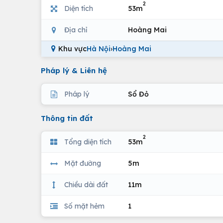
2
Diện tích
53m
Địa chỉ
Hoàng Mai
Khu vực
Hà Nội
›
Hoàng Mai
Pháp lý & Liên hệ
Pháp lý
Sổ Đỏ
Thông tin đất
2
Tổng diện tích
53m
Mặt đường
5m
Chiều dài đất
11m
Số mặt hẻm
1