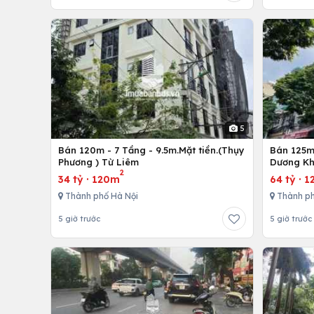
5
Bán 120m - 7 Tầng - 9.5m.Mặt tiền.(Thụy
Bán 125m 
Phương ) Từ Liêm
Dương Kh
2
34 tỷ
·
120m
64 tỷ
·
1
Thành phố Hà Nội
Thành ph
5 giờ trước
5 giờ trước