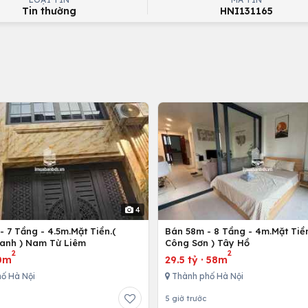
Tin thường
HNI131165
4
 7 Tầng - 4.5m.Mặt Tiền.(
Bán 58m - 8 Tầng - 4m.Mặt Tiền
anh ) Nam Từ Liêm
Công Sơn ) Tây Hồ
2
2
0m
29.5 tỷ
·
58m
ố Hà Nội
Thành phố Hà Nội
5 giờ trước