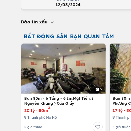
12/08/2024
Báo tin xấu
BẤT ĐỘNG SẢN BẠN QUAN TÂM
5
Bán 80m - 6 Tầng - 6.2m.Mặt Tiền. (
Bán 80m -
Nguyễn Khang ) Cầu Giấy
Phương C
2
20 tỷ
·
80m
17 tỷ
·
8
Thành phố Hà Nội
Thành ph
5 giờ trước
5 giờ trước