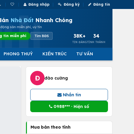
Đăng nhập
Đăng ký
Đăng tin
Bán
Nhà Đất
Nhanh Chóng
động sản miễn phí, uy tín
38K+
34
g tin miễn phí
Tìm BĐS
TIN ĐĂNG
TỈNH THÀNH
PHONG THUỶ
KIẾN TRÚC
TƯ VẤN
Đ
đào cường
Nhắn tin
0988*** · Hiện số
Mua bán theo tỉnh