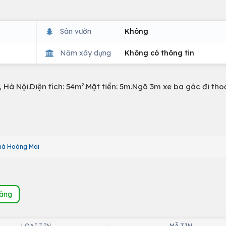
Sân vườn
Không
Năm xây dựng
Không có thông tin
Hà Nội.Diện tích: 54m².Mặt tiền: 5m.Ngõ 3m xe ba gác đi tho
hà Hoàng Mai
hàng
LOẠI TIN
MÃ TIN