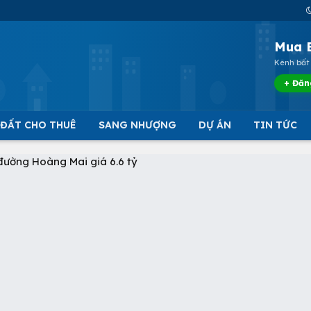
Mua 
Kênh bất 
+ Đăn
 ĐẤT CHO THUÊ
SANG NHƯỢNG
DỰ ÁN
TIN TỨC