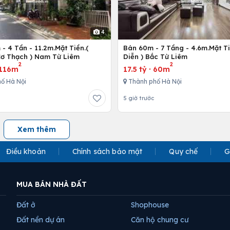
4
- 4 Tần - 11.2m.Mặt Tiền.(
Bán 60m - 7 Tầng - 4.6m.Mặt Ti
ơ Thạch ) Nam Từ Liêm
Diễn ) Bắc Từ Liêm
2
2
116m
17.5 tỷ
·
60m
ố Hà Nội
Thành phố Hà Nội
5 giờ trước
Xem thêm
Điều khoản
Chính sách bảo mật
Quy chế
G
MUA BÁN NHÀ ĐẤT
Đất ở
Shophouse
Đất nền dự án
Căn hộ chung cư