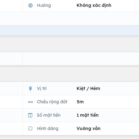
Hướng
Không xác định
Vị trí
Kiệt / Hẻm
Chiều rộng đất
5m
Số mặt tiền
1 mặt tiền
Hình dáng
Vuông vắn