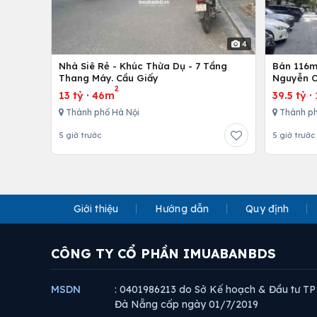
4
Nhà Siê Rẻ - Khúc Thừa Dụ - 7 Tầng
Bán 116m 
Thang Máy. Cầu Giấy
Nguyễn C
2
13 tỷ
·
46m
39.5 tỷ
·
Thành phố Hà Nội
Thành ph
5 giờ trước
5 giờ trước
Giới thiệu
Hướng dẫn
Quy định
CÔNG TY CỔ PHẦN IMUABANBDS
MSDN
: 0401986213 do Sở Kế hoạch & Đầu tư TP
Đà Nẵng cấp ngày 01/7/2019