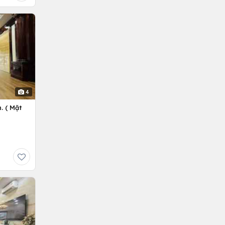
4
. ( Mặt