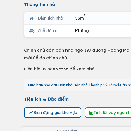
Thông tin nhà
2
Diện tích nhà
53m
Chỗ để xe
Không
Chính chủ cần bán nhà ngõ 197 đường Hoàng Mai, 
mái.Sổ đỏ chính chủ.
Liên hệ: 09.8886.5556 để xem nhà
Mua ban nha dat
Bán nhà
Bán nhà Thành phố Hà Nội
Bán n
Tiện ích & Đặc điểm
Biến động giá khu vực
Tính lãi vay ngân 
NGÀY ĐĂNG