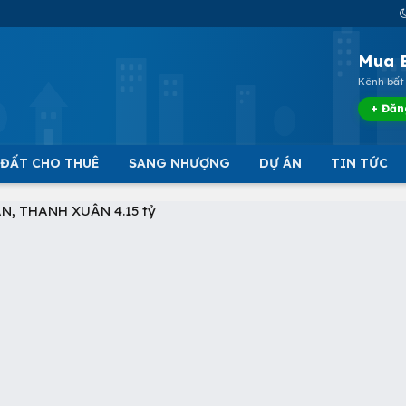
Mua 
Kênh bất 
+ Đăn
 ĐẤT CHO THUÊ
SANG NHƯỢNG
DỰ ÁN
TIN TỨC