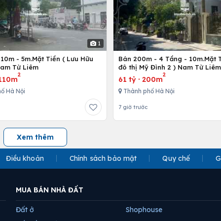
1
110m - 5m.Mặt Tiền ( Lưu Hữu
Bán 200m - 4 Tầng - 10m.Mặt T
Nam Từ Liêm
đô thị Mỹ Đình 2 ) Nam Từ Liêm
2
2
110m
61 tỷ
·
200m
ố Hà Nội
Thành phố Hà Nội
7 giờ trước
Xem thêm
Điều khoản
Chính sách bảo mật
Quy chế
G
MUA BÁN NHÀ ĐẤT
Đất ở
Shophouse