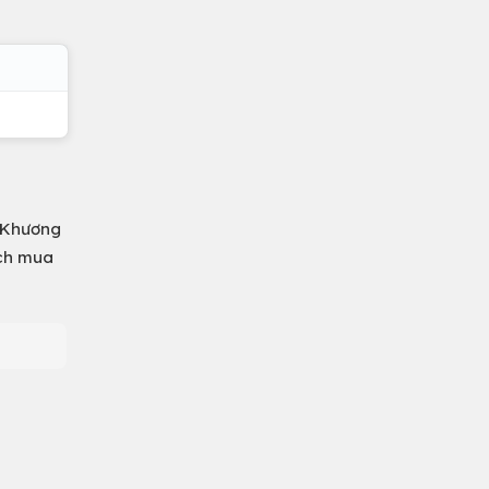
8 Khương
ách mua