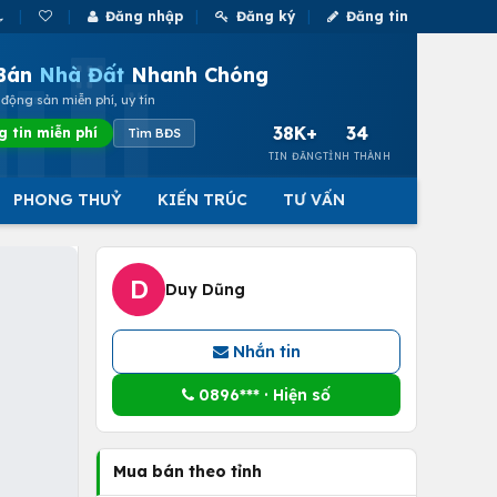
Đăng nhập
Đăng ký
Đăng tin
Bán
Nhà Đất
Nhanh Chóng
động sản miễn phí, uy tín
38K+
34
g tin miễn phí
Tìm BĐS
TIN ĐĂNG
TỈNH THÀNH
PHONG THUỶ
KIẾN TRÚC
TƯ VẤN
D
Duy Dũng
Nhắn tin
0896*** · Hiện số
Mua bán theo tỉnh