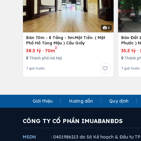
4
Bán 70m - 8 Tầng - 5m.Mặt Tiền. ( Mặt
Bán Đất 
Phố Hồ Tùng Mậu ) Cầu Giấy
Phước ) 
2
38.5 tỷ
·
70m
35.5 tỷ
·
Thành phố Hà Nội
Thành ph
7 giờ trước
7 giờ trước
Giới thiệu
Hướng dẫn
Quy định
CÔNG TY CỔ PHẦN IMUABANBDS
MSDN
: 0401986213 do Sở Kế hoạch & Đầu tư TP