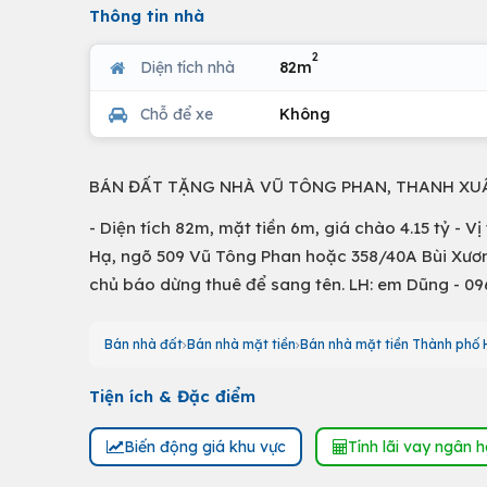
Thông tin nhà
2
Diện tích nhà
82m
Chỗ để xe
Không
BÁN ĐẤT TẶNG NHÀ VŨ TÔNG PHAN, THANH XU
- Diện tích 82m, mặt tiền 6m, giá chào 4.15 tỷ - 
Hạ, ngõ 509 Vũ Tông Phan hoặc 358/40A Bùi Xươn
chủ báo dừng thuê để sang tên. LH: em Dũng - 0
Bán nhà đất
Bán nhà mặt tiền
Bán nhà mặt tiền Thành phố 
Tiện ích & Đặc điểm
Biến động giá khu vực
Tính lãi vay ngân 