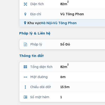
2
Diện tích
82m
Địa chỉ
Vũ Tông Phan
Khu vực
Hà Nội
›
Vũ Tông Phan
Pháp lý & Liên hệ
Pháp lý
Sổ Đỏ
Thông tin đất
2
Tổng diện tích
82m
Mặt đường
6m
Chiều dài đất
13.5m
Số mặt hẻm
1