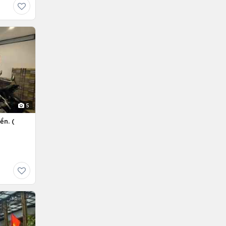
5
ền. (