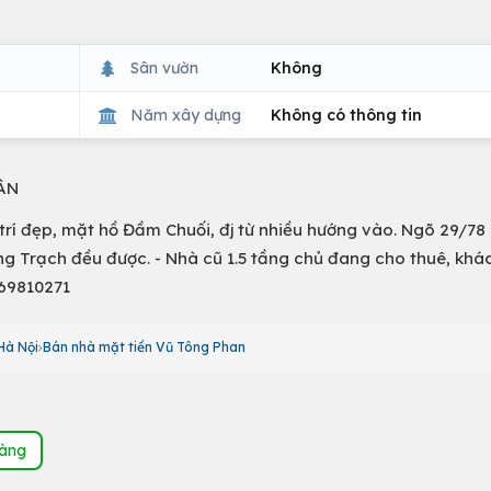
Sân vườn
Không
Năm xây dựng
Không có thông tin
ÂN
Vị trí đẹp, mặt hồ Đầm Chuối, đj từ nhiều hướng vào. Ngõ 29/7
g Trạch đều được. - Nhà cũ 1.5 tầng chủ đang cho thuê, kh
969810271
Hà Nội
Bán nhà mặt tiền Vũ Tông Phan
hàng