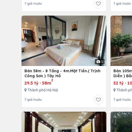
7 giờ trước
7 giờ trước
1
Bán 58m - 8 Tầng - 4m.Mặt Tiền.( Trịnh
Bán 105m 
Công Sơn ) Tây Hồ
Diễn ) Bắ
2
29.5 tỷ
·
58m
32 tỷ
·
1
Thành phố Hà Nội
Thành ph
7 giờ trước
7 giờ trước