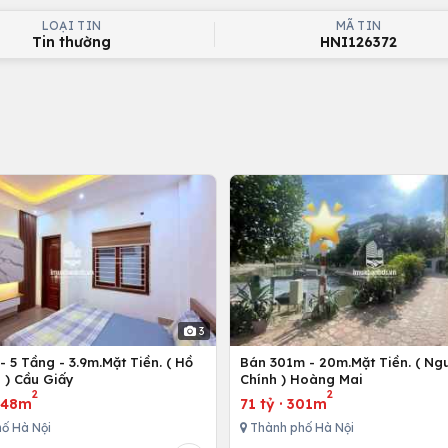
LOẠI TIN
MÃ TIN
Tin thường
HNI126372
3
 5 Tầng - 3.9m.Mặt Tiền. ( Hồ
Bán 301m - 20m.Mặt Tiền. ( Ng
 ) Cầu Giấy
Chính ) Hoàng Mai
2
2
·
48m
71 tỷ
·
301m
ố Hà Nội
Thành phố Hà Nội