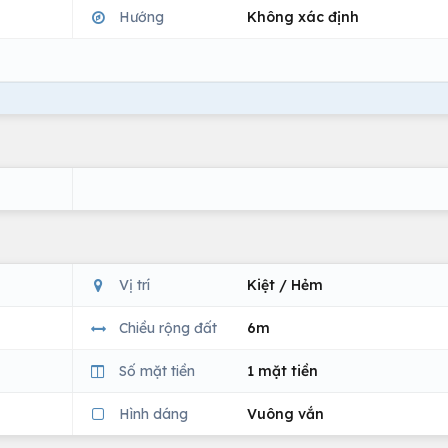
Hướng
Không xác định
Vị trí
Kiệt / Hẻm
Chiều rộng đất
6m
Số mặt tiền
1 mặt tiền
Hình dáng
Vuông vắn