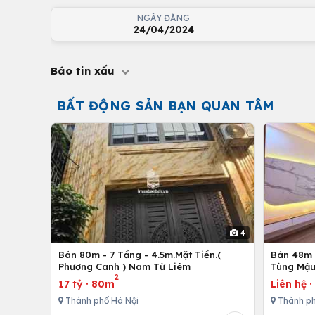
NGÀY ĐĂNG
24/04/2024
Báo tin xấu
BẤT ĐỘNG SẢN BẠN QUAN TÂM
4
Bán 80m - 7 Tầng - 4.5m.Mặt Tiền.(
Bán 48m -
Phương Canh ) Nam Từ Liêm
Tùng Mậu
2
17 tỷ
·
80m
Liên hệ
Thành phố Hà Nội
Thành ph