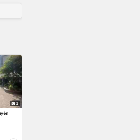
2
uyễn