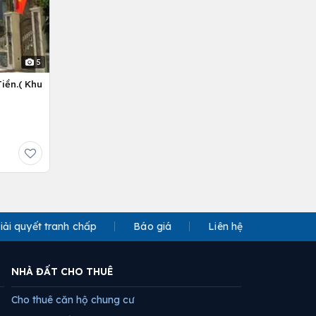
5
iền.( Khu
iải quyết tranh chấp
Báo giá
Liên hệ
NHÀ ĐẤT CHO THUÊ
Cho thuê căn hộ chung cư