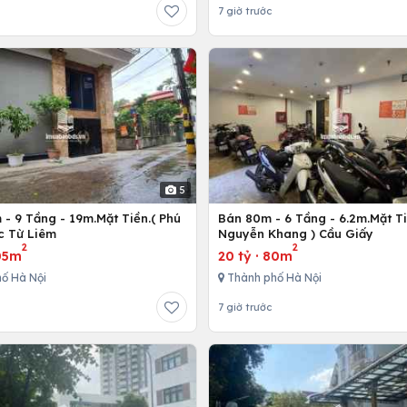
7 giờ trước
5
- 9 Tầng - 19m.Mặt Tiền.( Phú
Bán 80m - 6 Tầng - 6.2m.Mặt Ti
c Từ Liêm
Nguyễn Khang ) Cầu Giấy
2
2
05m
20 tỷ
·
80m
ố Hà Nội
Thành phố Hà Nội
7 giờ trước