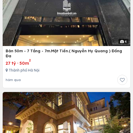
4
Bán 50m - 7 Tầng - 7m.Mặt Tiền.( Nguyễn Hy Quang ) Đống
Đa
2
27 tỷ
·
50m
Thành phố Hà Nội
hôm qua