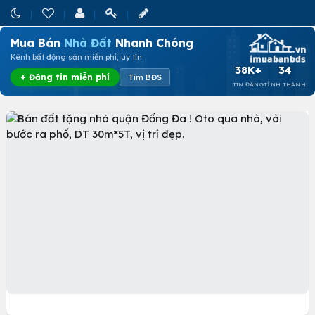
Mua Bán
Nhà Đất
Nhanh Chóng
Kênh bất động sản miễn phí, uy tín
38K+
34
+ Đăng tin miễn phí
Tìm BĐS
TIN ĐĂNG
TỈNH THÀNH