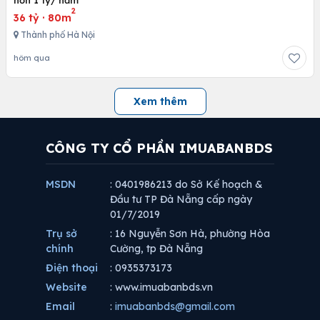
2
36 tỷ
·
80m
Thành phố Hà Nội
hôm qua
Xem thêm
CÔNG TY CỔ PHẦN IMUABANBDS
MSDN
: 0401986213 do Sở Kế hoạch &
Đầu tư TP Đà Nẵng cấp ngày
01/7/2019
Trụ sở
: 16 Nguyễn Sơn Hà, phường Hòa
chính
Cường, tp Đà Nẵng
Điện thoại
: 0935373173
Website
: www.imuabanbds.vn
Email
:
imuabanbds@gmail.com