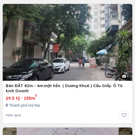
1
Bán ĐẤT 82m - 6m.mặt tiền. ( Dương Khuê ) Cầu Giấy. Ô Tô
kinh Doanh
2
29.3 tỷ
·
135m
Thành phố Hà Nội
hôm qua