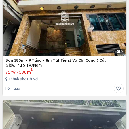
5
Bán 180m - 9 Tầng - 8m.Mặt Tiền.( Võ Chí Công ) Cầu
Giấy.Thu 5 Tỷ/Năm
2
71 tỷ
·
180m
Thành phố Hà Nội
hôm qua