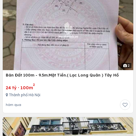
2
Bán Đất 100m - 9.5m.Mặt Tiền.( Lạc Long Quân ) Tây Hồ
2
24 tỷ
·
100m
Thành phố Hà Nội
hôm qua