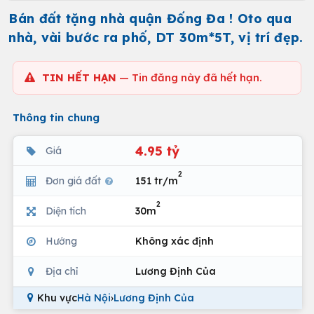
Bán đất tặng nhà quận Đống Đa ! Oto qua
nhà, vài bước ra phố, DT 30m*5T, vị trí đẹp.
TIN HẾT HẠN
— Tin đăng này đã hết hạn.
Thông tin chung
4.95 tỷ
Giá
2
Đơn giá đất
151 tr/m
2
Diện tích
30m
Hướng
Không xác định
Địa chỉ
Lương Định Của
Khu vực
Hà Nội
›
Lương Định Của