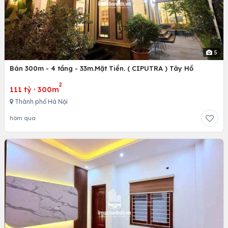
5
Bán 300m - 4 tầng - 33m.Mặt Tiền. ( CIPUTRA ) Tây Hồ
2
111 tỷ
·
300m
Thành phố Hà Nội
hôm qua