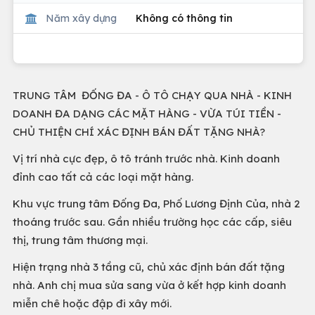
Năm xây dựng
Không có thông tin
TRUNG TÂM ĐỐNG ĐA - Ô TÔ CHẠY QUA NHÀ - KINH
DOANH ĐA DẠNG CÁC MẶT HÀNG - VỪA TÚI TIỀN -
CHỦ THIỆN CHÍ XÁC ĐỊNH BÁN ĐẤT TẶNG NHÀ?
Vị trí nhà cực đẹp, ô tô tránh trước nhà. Kinh doanh
đỉnh cao tất cả các loại mặt hàng.
Khu vực trung tâm Đống Đa, Phố Lương Định Của, nhà 2
thoáng trước sau. Gần nhiều trường học các cấp, siêu
thị, trung tâm thương mại.
Hiện trạng nhà 3 tầng cũ, chủ xác định bán đất tặng
nhà. Anh chị mua sửa sang vừa ở kết hợp kinh doanh
miễn chê hoặc đập đi xây mới.