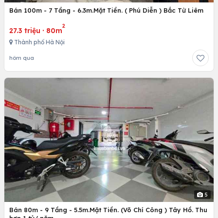
Bán 100m - 7 Tầng - 6.3m.Mặt Tiền. ( Phú Diễn ) Bắc Từ Liêm
2
27.3 triệu
·
80m
Thành phố Hà Nội
hôm qua
5
Bán 80m - 9 Tầng - 5.5m.Mặt Tiền. (Võ Chí Công ) Tây Hồ. Thu
hơn 1 tỷ/ năm