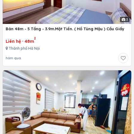
3
Bán 48m - 5 Tầng - 3.9m.Mặt Tiền. ( Hồ Tùng Mậu ) Cầu Giấy
2
Liên hệ
·
48m
Thành phố Hà Nội
hôm qua