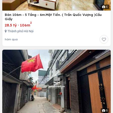
5
Bán 106m - 5 Tầng - 6m.Mặt Tiền. ( Trần Quốc Vượng )Cầu
Giấy
2
28.5 tỷ
·
106m
Thành phố Hà Nội
hôm qua
5