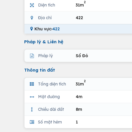
2
Diện tích
31m
Địa chỉ
422
Khu vực
›
422
Pháp lý & Liên hệ
Pháp lý
Sổ Đỏ
Thông tin đất
2
Tổng diện tích
31m
Mặt đường
4m
Chiều dài đất
8m
Số mặt hẻm
1