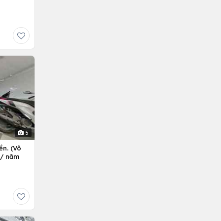
5
ền. (Võ
ỷ/ năm