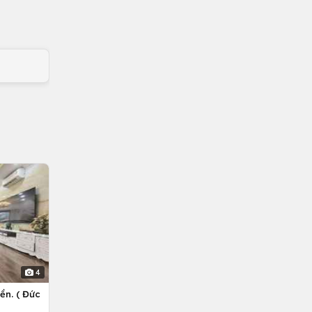
4
ền. ( Đức