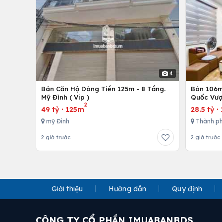
4
Bán Căn Hộ Dòng Tiền 125m - 8 Tầng.
Bán 106m 
Mỹ Đình ( Vip )
Quốc Vượ
2
49 tỷ
·
125m
28.5 tỷ
·
mỹ Đình
Thành ph
2 giờ trước
2 giờ trước
Giới thiệu
Hướng dẫn
Quy định
CÔNG TY CỔ PHẦN IMUABANBDS