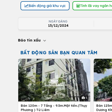
Biến động giá khu vực
Tính lãi vay ngân 
NGÀY ĐĂNG
15/12/2024
Báo tin xấu
BẤT ĐỘNG SẢN BẠN QUAN TÂM
5
Bán 120m - 7 Tầng - 9.5m.Mặt tiền.(Thụy
Bán 125m 
Phương ) Từ Liêm
Dương Kh