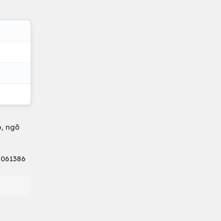
ô, ngõ
 061386