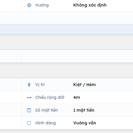
Hướng
Không xác định
Vị trí
Kiệt / Hẻm
Chiều rộng đất
4m
Số mặt tiền
1 mặt tiền
Hình dáng
Vuông vắn