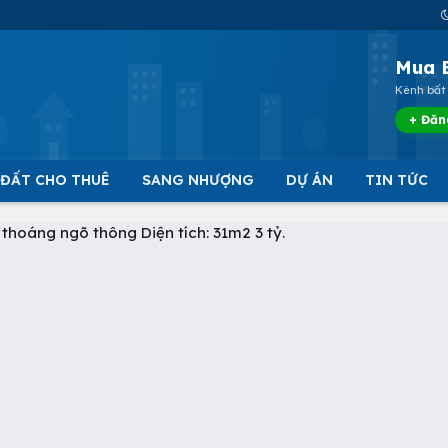
Mua 
Kênh bất 
+ Đăn
 ĐẤT CHO THUÊ
SANG NHƯỢNG
DỰ ÁN
TIN TỨC