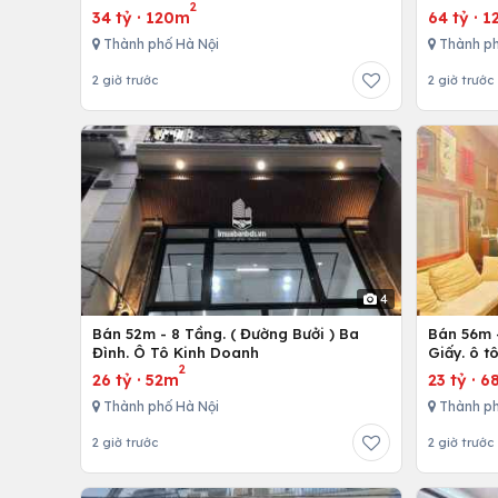
2
34 tỷ
·
120m
64 tỷ
·
1
Thành phố Hà Nội
Thành ph
2 giờ trước
2 giờ trước
4
Bán 52m - 8 Tầng. ( Đường Bưởi ) Ba
Bán 56m -
Đình. Ô Tô Kinh Doanh
Giấy. ô t
2
26 tỷ
·
52m
23 tỷ
·
6
Thành phố Hà Nội
Thành ph
2 giờ trước
2 giờ trước