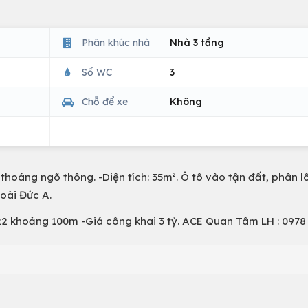
Phân khúc nhà
Nhà 3 tầng
Số WC
3
Chỗ để xe
Không
thoáng ngõ thông. -Diện tích: 35m². Ô tô vào tận đất, phân l
oài Đức A.
2 khoảng 100m -Giá công khai 3 tỷ. ACE Quan Tâm LH : 0978