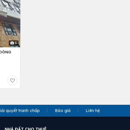
5
– DÒNG
iải quyết tranh chấp
Báo giá
Liên hệ
NHÀ ĐẤT CHO THUÊ