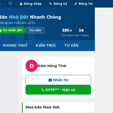
Đăng nhập
Đăng ký
Đăng tin
Bán
Nhà Đất
Nhanh Chóng
động sản miễn phí, uy tín
38K+
34
g tin miễn phí
Tìm BĐS
TIN ĐĂNG
TỈNH THÀNH
PHONG THUỶ
KIẾN TRÚC
TƯ VẤN
Đ
Đàm Hồng Thái
Nhắn tin
0978*** · Hiện số
Mua bán theo tỉnh