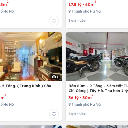
2
2
25m
17.5 tỷ
·
60m
ố Hà Nội
Thành phố Hà Nội
2 giờ trước
1
 5 Tầng. ( Trung Kính ) Cầu
Bán 80m - 9 Tầng - 5.5m.Mặt Ti
ô
Chí Công ) Tây Hồ. Thu hơn 1 t
2
2
8m
36 tỷ
·
80m
ố Hà Nội
Thành phố Hà Nội
2 giờ trước