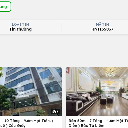
hàng
LOẠI TIN
MÃ TIN
Tin thường
HNI135837
3
- 10 Tầng - 9.6m.Mạt Tiền. (
Bán 60m - 7 Tầng - 4.6m.Mặt Ti
uê ) Cầu Giấy
Diễn ) Bắc Từ Liêm