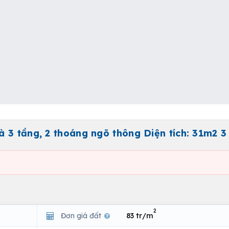
3 tầng, 2 thoáng ngõ thông Diện tích: 31m2 3 
2
Đơn giá đất
83 tr/m