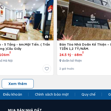
5
- 5 Tầng - 6m.Mặt Tiền. ( Trần
Bán Tòa Nhà Doãn Kế Thiện 
ng )Cầu Giấy
TIỀN 1,2 TỶ/NĂM.
2
2
106m
24.5 tỷ
·
68m
ố Hà Nội
doãn kế thiện
2 giờ trước
Xem thêm
Điều khoản
Chính sách bảo mật
Quy chế
G
MUA BÁN NHÀ ĐẤT