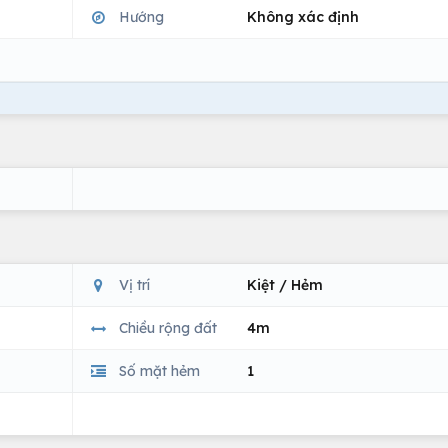
Hướng
Không xác định
Vị trí
Kiệt / Hẻm
Chiều rộng đất
4m
Số mặt hẻm
1