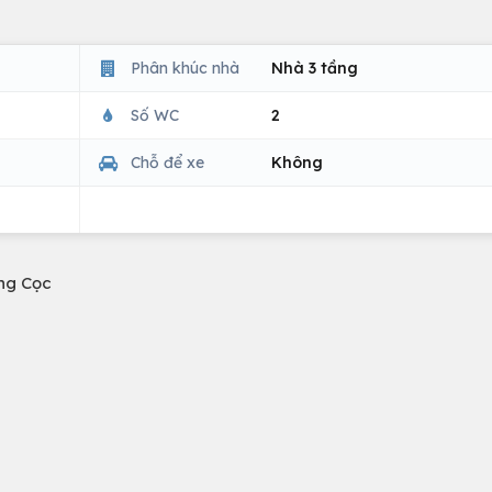
Phân khúc nhà
Nhà 3 tầng
Số WC
2
Chỗ để xe
Không
ng Cọc