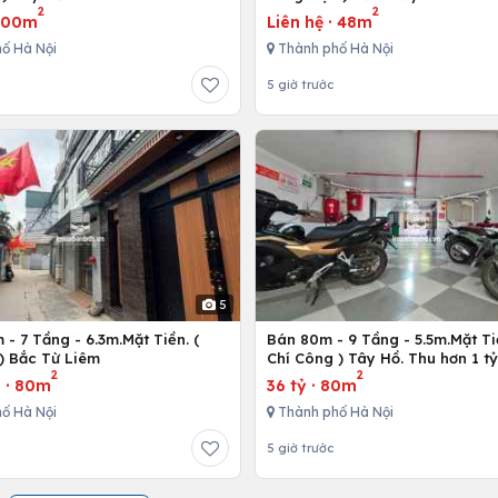
2
2
300m
Liên hệ
·
48m
ố Hà Nội
Thành phố Hà Nội
5 giờ trước
5
- 7 Tầng - 6.3m.Mặt Tiền. (
Bán 80m - 9 Tầng - 5.5m.Mặt Ti
) Bắc Từ Liêm
Chí Công ) Tây Hồ. Thu hơn 1 t
2
2
u
·
80m
36 tỷ
·
80m
ố Hà Nội
Thành phố Hà Nội
5 giờ trước