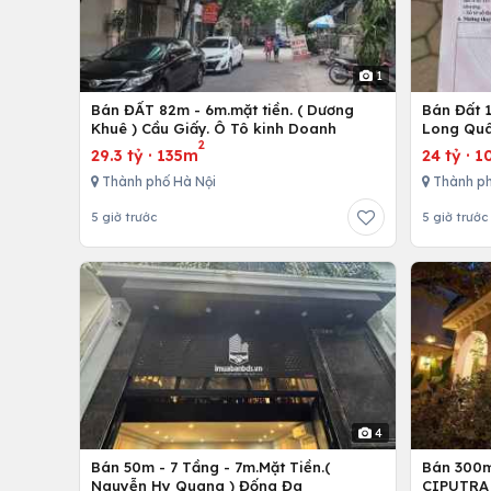
1
Bán ĐẤT 82m - 6m.mặt tiền. ( Dương
Bán Đất 1
Khuê ) Cầu Giấy. Ô Tô kinh Doanh
Long Quâ
2
29.3 tỷ
·
135m
24 tỷ
·
1
Thành phố Hà Nội
Thành ph
5 giờ trước
5 giờ trước
4
Bán 50m - 7 Tầng - 7m.Mặt Tiền.(
Bán 300m 
Nguyễn Hy Quang ) Đống Đa
CIPUTRA 