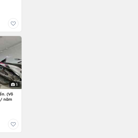
5
ền. (Võ
ỷ/ năm