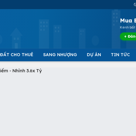
Mua 
Kênh bất 
+ Đăn
 ĐẤT CHO THUÊ
SANG NHƯỢNG
DỰ ÁN
TIN TỨC