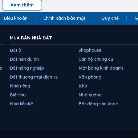
Xem thêm
Điều khoản
Chính sách bảo mật
Quy chế
G
MUA BÁN NHÀ ĐẤT
Đất ở
Shophouse
Đất nền dự án
Căn hộ chung cư
p
Đất nông nghiệp
Mặt bằng kinh doanh
Đất thương mại dịch vụ
Văn phòng
Nhà riêng
Kho
Biệt thự
Nhà xưởng
Nhà liền kề
Bất động sản khác