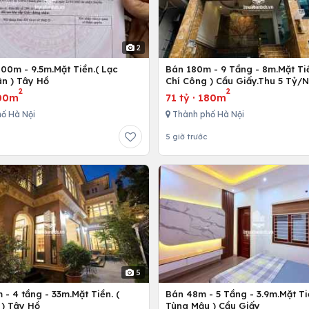
2
00m - 9.5m.Mặt Tiền.( Lạc
Bán 180m - 9 Tầng - 8m.Mặt Tiề
n ) Tây Hồ
Chí Công ) Cầu Giấy.Thu 5 Tỷ/
2
2
00m
71 tỷ
·
180m
ố Hà Nội
Thành phố Hà Nội
5 giờ trước
5
- 4 tầng - 33m.Mặt Tiền. (
Bán 48m - 5 Tầng - 3.9m.Mặt Ti
) Tây Hồ
Tùng Mậu ) Cầu Giấy