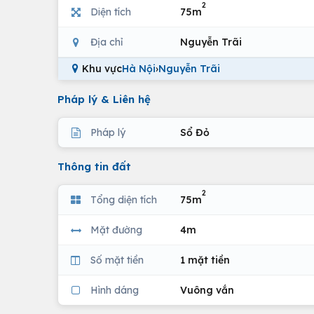
2
Diện tích
75m
Địa chỉ
Nguyễn Trãi
Khu vực
Hà Nội
›
Nguyễn Trãi
Pháp lý & Liên hệ
Pháp lý
Sổ Đỏ
Thông tin đất
2
Tổng diện tích
75m
Mặt đường
4m
Số mặt tiền
1 mặt tiền
Hình dáng
Vuông vắn