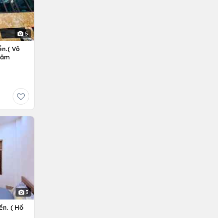
5
n.( Võ
Năm
3
ền. ( Hồ