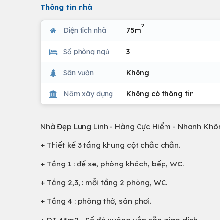
Thông tin nhà
2
Diện tích nhà
75m
Số phòng ngủ
3
Sân vườn
Không
Năm xây dựng
Không có thông tin
Nhà Đẹp Lung Linh - Hàng Cực Hiểm - Nhanh Khô
+ Thiết kế 3 tầng khung cột chắc chắn.
+ Tầng 1 : để xe, phòng khách, bếp, WC.
+ Tầng 2,3, : mỗi tầng 2 phòng, WC.
+ Tầng 4 : phòng thờ, sân phơi.
+ DT 43m2 - Sổ đỏ vuông vắn sẵn giao dịch