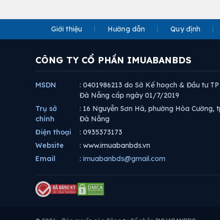
Giới thiệu
Hướng dẫn
Quy định
CÔNG TY CỔ PHẦN IMUABANBDS
MSDN
: 0401986213 do Sở Kế hoạch & Đầu tư TP
Đà Nẵng cấp ngày 01/7/2019
Trụ sở
: 16 Nguyễn Sơn Hà, phường Hòa Cường, t
chính
Đà Nẵng
Điện thoại
: 0935373173
Website
: www.imuabanbds.vn
Email
:
imuabanbds@gmail.com