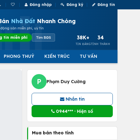
Đăng nhập
Đăng ký
Đăng tin
Bán
Nhà Đất
Nhanh Chóng
động sản miễn phí, uy tín
38K+
34
g tin miễn phí
Tìm BĐS
TIN ĐĂNG
TỈNH THÀNH
PHONG THUỶ
KIẾN TRÚC
TƯ VẤN
P
Phạm Duy Cường
Nhắn tin
0944*** · Hiện số
Mua bán theo tỉnh