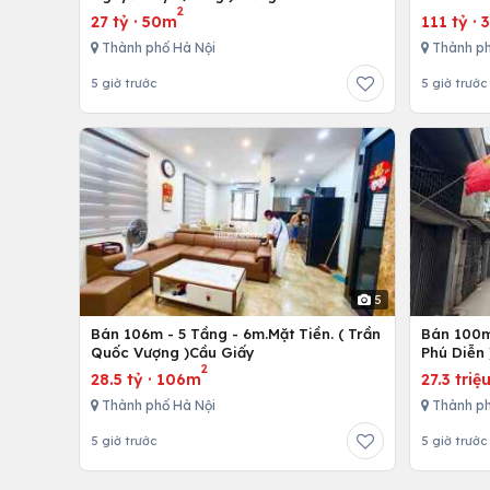
2
27 tỷ
·
50m
111 tỷ
·
Thành phố Hà Nội
Thành ph
5 giờ trước
5 giờ trước
5
Bán 106m - 5 Tầng - 6m.Mặt Tiền. ( Trần
Bán 100m 
Quốc Vượng )Cầu Giấy
Phú Diễn 
2
28.5 tỷ
·
106m
27.3 triệ
Thành phố Hà Nội
Thành ph
5 giờ trước
5 giờ trước