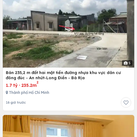
5
Bán 235,2 m đất hai mặt tiền đường nhựa khu vực dân cư
đông đúc - An nhứt-Long Điền - Bà Rịa
2
1.7 tỷ
·
235.2m
Thành phố Hồ Chí Minh
16 giờ trước