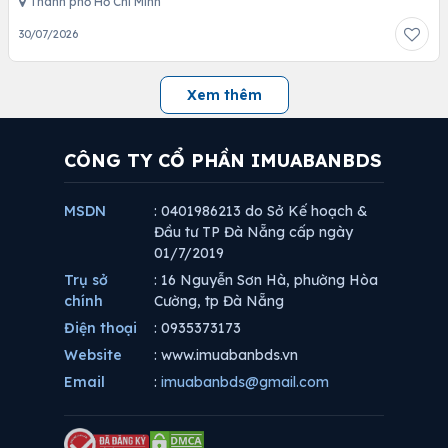
Thành phố Hồ Chí Minh
30/07/2026
Xem thêm
CÔNG TY CỔ PHẦN IMUABANBDS
MSDN
: 0401986213 do Sở Kế hoạch &
Đầu tư TP Đà Nẵng cấp ngày
01/7/2019
Trụ sở
: 16 Nguyễn Sơn Hà, phường Hòa
chính
Cường, tp Đà Nẵng
Điện thoại
: 0935373173
Website
: www.imuabanbds.vn
Email
:
imuabanbds@gmail.com