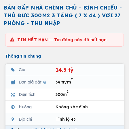
BÁN GẤP NHÀ CHÍNH CHỦ - BÌNH CHIỂU -
THỦ ĐỨC 300M2 3 TẦNG ( 7 X 44 ) VỚI 27
PHÒNG - THU NHẬP
TIN HẾT HẠN
— Tin đăng này đã hết hạn.
Thông tin chung
14.5 tỷ
Giá
2
Đơn giá đất
34 tr/m
2
Diện tích
300m
Hướng
Không xác định
Địa chỉ
Tỉnh lộ 43