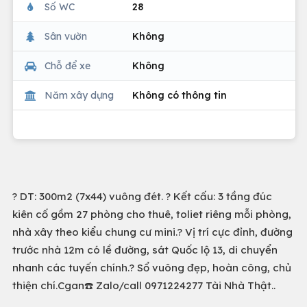
Số WC
28
Sân vườn
Không
Chỗ để xe
Không
Năm xây dựng
Không có thông tin
? DT: 300m2 (7x44) vuông đét. ? Kết cấu: 3 tầng đúc
kiên cố gồm 27 phòng cho thuê, toliet riêng mỗi phòng,
nhà xây theo kiểu chung cư mini.? Vị trí cực đỉnh, đường
trước nhà 12m có lề đường, sát Quốc lộ 13, di chuyển
nhanh các tuyến chính.? Sổ vuông đẹp, hoàn công, chủ
thiện chí.Cgan☎️ Zalo/call 0971224277 Tài Nhà Thật..