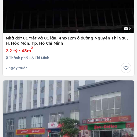
6
Nhà đất 01 trệt và 01 lầu, 4mx12m ở đường Nguyễn Thị Sáu,
H. Hóc Môn, Tp. Hồ Chí Minh
2
2.2 tỷ
·
48m
Thành phố Hồ Chí Minh
2 ngày trước