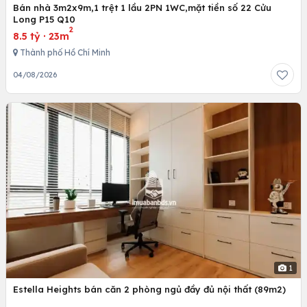
Bán nhà 3m2x9m,1 trệt 1 lầu 2PN 1WC,mặt tiền số 22 Cửu
Long P15 Q10
2
8.5 tỷ
·
23m
Thành phố Hồ Chí Minh
04/08/2026
1
Estella Heights bán căn 2 phòng ngủ đầy đủ nội thất (89m2)