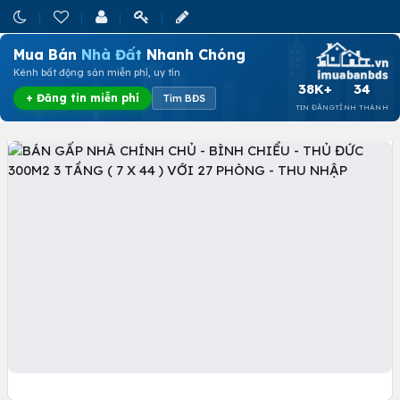
Mua Bán
Nhà Đất
Nhanh Chóng
Kênh bất động sản miễn phí, uy tín
38K+
34
+ Đăng tin miễn phí
Tìm BĐS
TIN ĐĂNG
TỈNH THÀNH