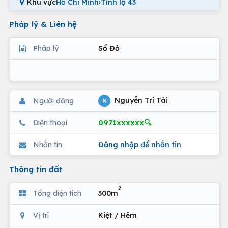
Khu vực
Hồ Chí Minh
›
Tỉnh lộ 43
Pháp lý & Liên hệ
Pháp lý
Sổ Đỏ
Nguyễn Trí Tài
Người đăng
N
0971xxxxxx🔍
Điện thoại
Nhắn tin
Đăng nhập để nhắn tin
Thông tin đất
2
Tổng diện tích
300m
Vị trí
Kiệt / Hẻm