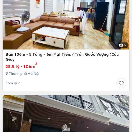
5
Bán 106m - 5 Tầng - 6m.Mặt Tiền. ( Trần Quốc Vượng )Cầu
Giấy
2
28.5 tỷ
·
106m
Thành phố Hà Nội
hôm qua