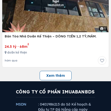
5
Bán Tòa Nhà Doãn Kế Thiện – DÒNG TIỀN 1,2 TỶ/NĂM.
2
24.5 tỷ
·
68m
doãn kế thiện
hôm qua
Xem thêm
CÔNG TY CỔ PHẦN IMUABANBDS
MSDN
: 0401986213 do Sở Kế hoạch &
Đầu tư TP Đà Nẵng cấp ngày