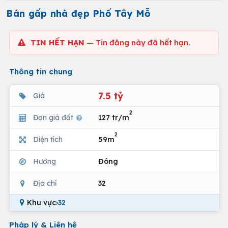
Bán gấp nhà đẹp Phố Tây Mỗ
TIN HẾT HẠN
— Tin đăng này đã hết hạn.
Thông tin chung
7.5 tỷ
Giá
2
Đơn giá đất
127 tr/m
2
Diện tích
59m
Hướng
Đông
Địa chỉ
32
Khu vực
›
32
Pháp lý & Liên hệ