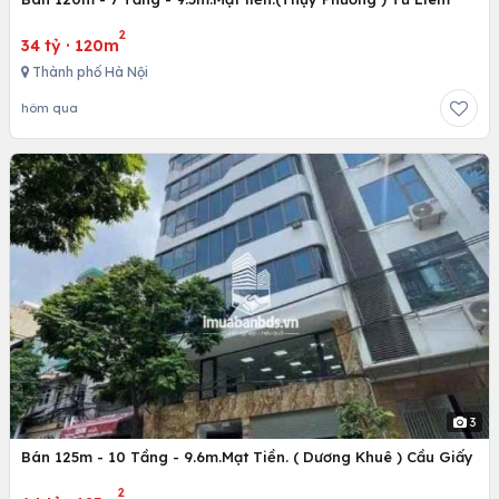
2
34 tỷ
·
120m
Thành phố Hà Nội
hôm qua
3
Bán 125m - 10 Tầng - 9.6m.Mạt Tiền. ( Dương Khuê ) Cầu Giấy
2