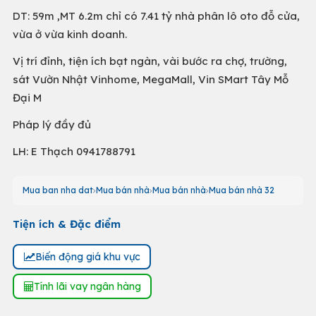
DT: 59m ,MT 6.2m chỉ có 7.41 tỷ nhà phân lô oto đỗ cửa,
vừa ở vừa kinh doanh.
Vị trí đỉnh, tiện ích bạt ngàn, vài bước ra chợ, trường,
sát Vườn Nhật Vinhome, MegaMall, Vin SMart Tây Mỗ
Đại M
Pháp lý đầy đủ
LH: E Thạch 0941788791
Mua ban nha dat
Mua bán nhà
Mua bán nhà
Mua bán nhà 32
Tiện ích & Đặc điểm
Biến động giá khu vực
Tính lãi vay ngân hàng