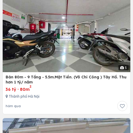
5
Bán 80m - 9 Tầng - 5.5m.Mặt Tiền. (Võ Chí Công ) Tây Hồ. Thu
hơn 1 tỷ/ năm
2
36 tỷ
·
80m
Thành phố Hà Nội
hôm qua