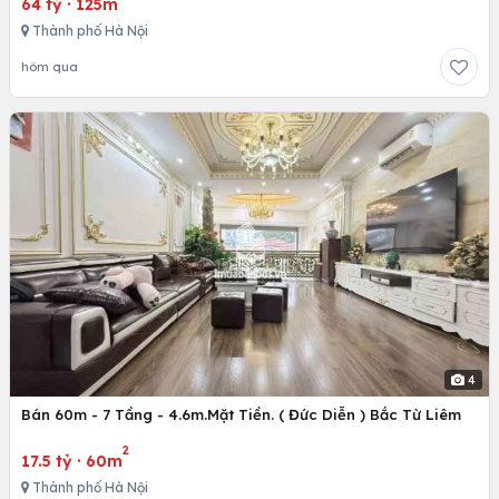
64 tỷ
·
125m
Thành phố Hà Nội
hôm qua
4
Bán 60m - 7 Tầng - 4.6m.Mặt Tiền. ( Đức Diễn ) Bắc Từ Liêm
2
17.5 tỷ
·
60m
Thành phố Hà Nội