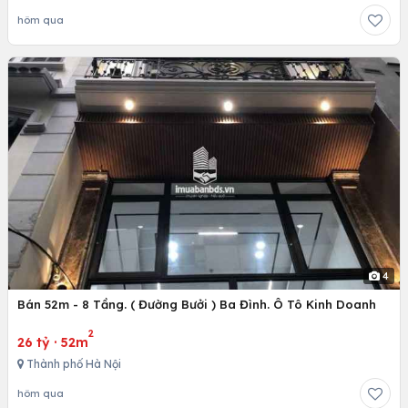
hôm qua
4
Bán 52m - 8 Tầng. ( Đường Bưởi ) Ba Đình. Ô Tô Kinh Doanh
2
26 tỷ
·
52m
Thành phố Hà Nội
hôm qua