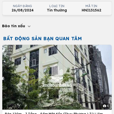
NGÀY ĐĂNG
LOẠI TIN
MÃ TIN
26/08/2024
Tin thường
HNI131562
Báo tin xấu
BẤT ĐỘNG SẢN BẠN QUAN TÂM
5
Bán 120m - 7 Tầng - 9.5m.Mặt tiền.(Thụy Phương ) Từ Liêm