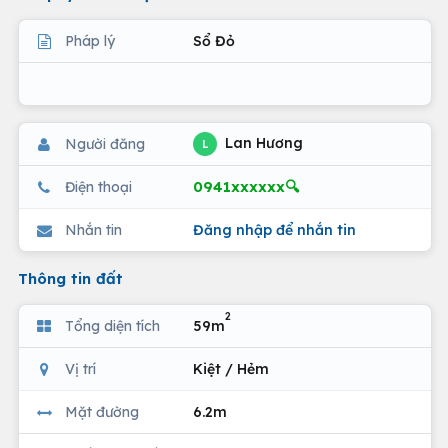
Pháp lý
Sổ Đỏ
Lan Hương
Người đăng
L
0941xxxxxx🔍
Điện thoại
Nhắn tin
Đăng nhập để nhắn tin
Thông tin đất
2
Tổng diện tích
59m
Vị trí
Kiệt / Hẻm
Mặt đường
6.2m