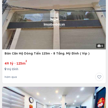
4
Bán Căn Hộ Dòng Tiền 125m - 8 Tầng. Mỹ Đình ( Vip )
2
49 tỷ
·
125m
mỹ Đình
hôm qua