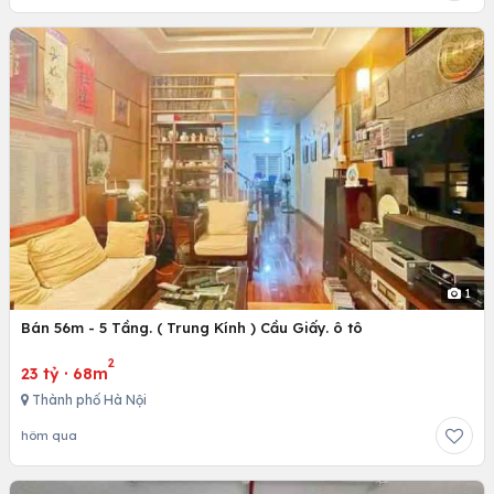
1
Bán 56m - 5 Tầng. ( Trung Kính ) Cầu Giấy. ô tô
2
23 tỷ
·
68m
Thành phố Hà Nội
hôm qua