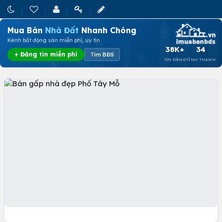
Mua Bán
Nhà Đất
Nhanh Chóng
Kênh bất động sản miễn phí, uy tín
38K+
34
+ Đăng tin miễn phí
Tìm BĐS
TIN ĐĂNG
TỈNH THÀNH