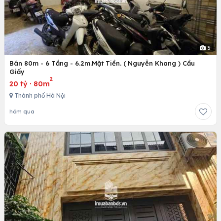
5
Bán 80m - 6 Tầng - 6.2m.Mặt Tiền. ( Nguyễn Khang ) Cầu
Giấy
2
20 tỷ
·
80m
Thành phố Hà Nội
hôm qua