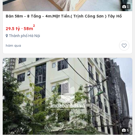
1
Bán 58m - 8 Tầng - 4m.Mặt Tiền.( Trịnh Công Sơn ) Tây Hồ
2
29.5 tỷ
·
58m
Thành phố Hà Nội
hôm qua
5