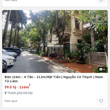
hôm qua
4
Bán 116m - 4 Tần - 11.2m.Mặt Tiền.( Nguyễn Cơ Thạch ) Nam
Từ Liêm
2
39.5 tỷ
·
116m
Thành phố Hà Nội
hôm qua