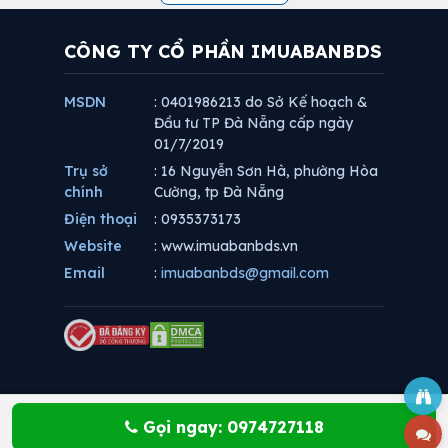
CÔNG TY CỔ PHẦN IMUABANBDS
MSDN
: 0401986213 do Sở Kế hoạch &
Đầu tư TP Đà Nẵng cấp ngày
01/7/2019
Trụ sở
: 16 Nguyễn Sơn Hà, phường Hòa
chính
Cường, tp Đà Nẵng
Điện thoại
: 0935373173
Website
: www.imuabanbds.vn
Email
:
imuabanbds@gmail.com
Gọi ngay: 0974727118