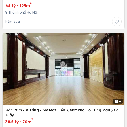
2
64 tỷ
·
125m
Thành phố Hà Nội
hôm qua
4
Bán 70m - 8 Tầng - 5m.Mặt Tiền. ( Mặt Phố Hồ Tùng Mậu ) Cầu
Giấy
2
38.5 tỷ
·
70m