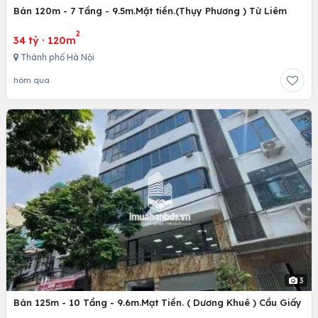
Bán 120m - 7 Tầng - 9.5m.Mặt tiền.(Thụy Phương ) Từ Liêm
2
34 tỷ
·
120m
Thành phố Hà Nội
hôm qua
3
Bán 125m - 10 Tầng - 9.6m.Mạt Tiền. ( Dương Khuê ) Cầu Giấy