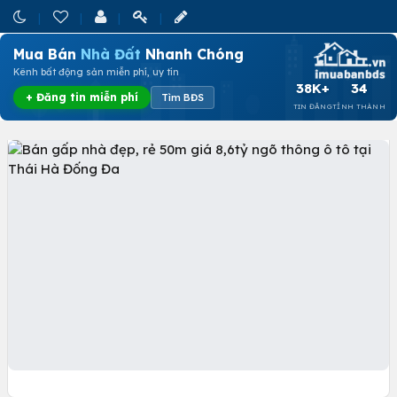
Mua Bán
Nhà Đất
Nhanh Chóng
Kênh bất động sản miễn phí, uy tín
38K+
34
+ Đăng tin miễn phí
Tìm BĐS
TIN ĐĂNG
TỈNH THÀNH