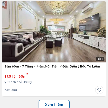
4
Bán 60m - 7 Tầng - 4.6m.Mặt Tiền. ( Đức Diễn ) Bắc Từ Liêm
2
17.5 tỷ
·
60m
Thành phố Hà Nội
hôm qua
Xem thêm