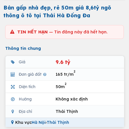
Bán gấp nhà đẹp, rẻ 50m giá 8,6tỷ ngõ
thông ô tô tại Thái Hà Đống Đa
TIN HẾT HẠN
— Tin đăng này đã hết hạn.
Thông tin chung
9.6 tỷ
Giá
2
Đơn giá đất
165 tr/m
2
Diện tích
50m
Hướng
Không xác định
Địa chỉ
Thái Thịnh
Khu vực
Hà Nội
›
Thái Thịnh