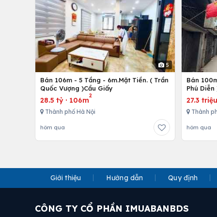
5
Bán 106m - 5 Tầng - 6m.Mặt Tiền. ( Trần
Bán 100m 
Quốc Vượng )Cầu Giấy
Phú Diễn 
2
28.5 tỷ
·
106m
27.3 triệ
Thành phố Hà Nội
Thành ph
hôm qua
hôm qua
Giới thiệu
Hướng dẫn
Quy định
CÔNG TY CỔ PHẦN IMUABANBDS