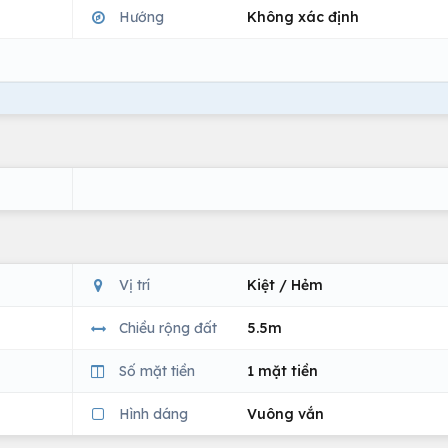
Hướng
Không xác định
Vị trí
Kiệt / Hẻm
Chiều rộng đất
5.5m
Số mặt tiền
1 mặt tiền
Hình dáng
Vuông vắn