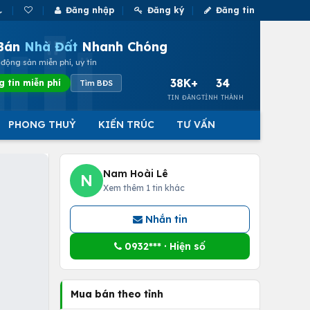
Đăng nhập
Đăng ký
Đăng tin
Bán
Nhà Đất
Nhanh Chóng
động sản miễn phí, uy tín
38K+
34
g tin miễn phí
Tìm BĐS
TIN ĐĂNG
TỈNH THÀNH
PHONG THUỶ
KIẾN TRÚC
TƯ VẤN
Nam Hoài Lê
N
Xem thêm 1 tin khác
Nhắn tin
0932*** · Hiện số
Mua bán theo tỉnh