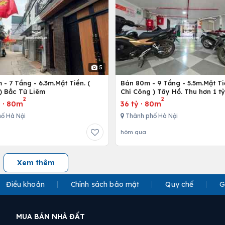
5
- 7 Tầng - 6.3m.Mặt Tiền. (
Bán 80m - 9 Tầng - 5.5m.Mặt Ti
) Bắc Từ Liêm
Chí Công ) Tây Hồ. Thu hơn 1 t
2
2
u
·
80m
36 tỷ
·
80m
ố Hà Nội
Thành phố Hà Nội
hôm qua
Xem thêm
Điều khoản
Chính sách bảo mật
Quy chế
G
MUA BÁN NHÀ ĐẤT