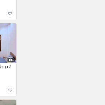
3
ền. ( Hồ