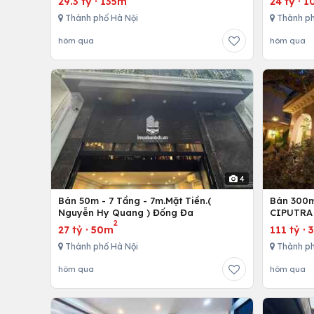
29.3 tỷ
·
135m
24 tỷ
·
1
Thành phố Hà Nội
Thành ph
hôm qua
hôm qua
4
Bán 50m - 7 Tầng - 7m.Mặt Tiền.(
Bán 300m 
Nguyễn Hy Quang ) Đống Đa
CIPUTRA 
2
27 tỷ
·
50m
111 tỷ
·
Thành phố Hà Nội
Thành ph
hôm qua
hôm qua