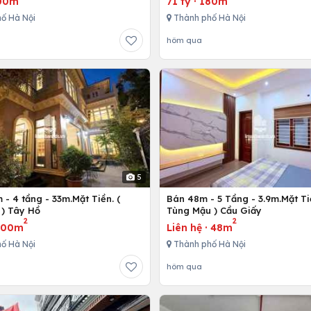
00m
71 tỷ
·
180m
ố Hà Nội
Thành phố Hà Nội
hôm qua
5
- 4 tầng - 33m.Mặt Tiền. (
Bán 48m - 5 Tầng - 3.9m.Mặt Ti
) Tây Hồ
Tùng Mậu ) Cầu Giấy
2
2
300m
Liên hệ
·
48m
ố Hà Nội
Thành phố Hà Nội
hôm qua