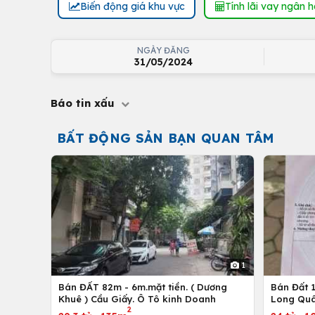
Biến động giá khu vực
Tính lãi vay ngân 
NGÀY ĐĂNG
31/05/2024
Báo tin xấu
BẤT ĐỘNG SẢN BẠN QUAN TÂM
1
Bán ĐẤT 82m - 6m.mặt tiền. ( Dương
Bán Đất 1
Khuê ) Cầu Giấy. Ô Tô kinh Doanh
Long Quâ
2