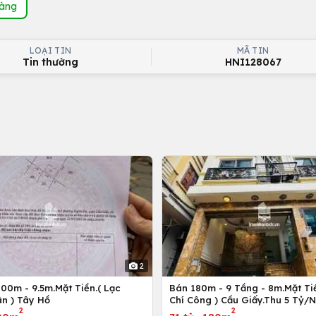
hàng
LOẠI TIN
MÃ TIN
Tin thường
HNI128067
2
00m - 9.5m.Mặt Tiền.( Lạc
Bán 180m - 9 Tầng - 8m.Mặt Tiề
n ) Tây Hồ
Chí Công ) Cầu Giấy.Thu 5 Tỷ/
2
2