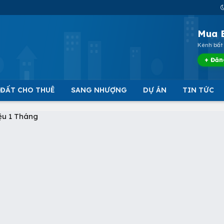
Mua 
Kênh bất 
+ Đăn
 ĐẤT CHO THUÊ
SANG NHƯỢNG
DỰ ÁN
TIN TỨC