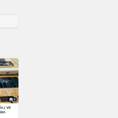
5
n.( Võ
Năm