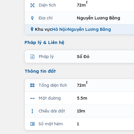
2
Diện tích
72m
Địa chỉ
Nguyễn Lương Bằng
Khu vực
Hà Nội
›
Nguyễn Lương Bằng
Pháp lý & Liên hệ
Pháp lý
Sổ Đỏ
Thông tin đất
2
Tổng diện tích
72m
Mặt đường
5.5m
Chiều dài đất
13m
Số mặt hẻm
1