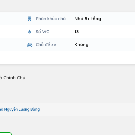
Phân khúc nhà
Nhà 5+ tầng
Số WC
13
Chỗ để xe
Không
ỏ Chính Chủ
hà Nguyễn Lương Bằng