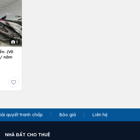
5
ền. (Võ
ỷ/ năm
iải quyết tranh chấp
Báo giá
Liên hệ
NHÀ ĐẤT CHO THUÊ