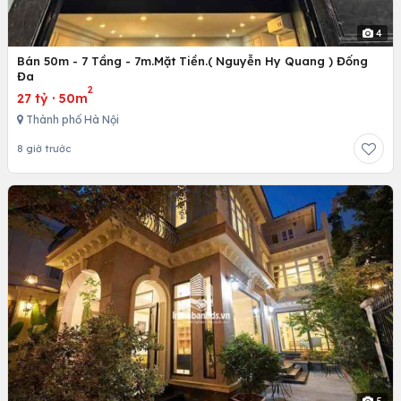
4
Bán 50m - 7 Tầng - 7m.Mặt Tiền.( Nguyễn Hy Quang ) Đống
Đa
2
27 tỷ
·
50m
Thành phố Hà Nội
8 giờ trước
5