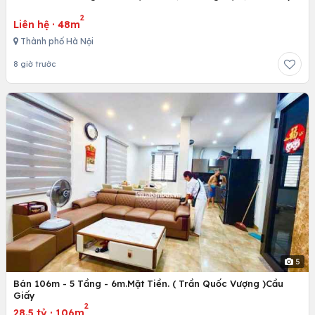
2
Liên hệ
·
48m
Thành phố Hà Nội
8 giờ trước
5
Bán 106m - 5 Tầng - 6m.Mặt Tiền. ( Trần Quốc Vượng )Cầu
Giấy
2
28.5 tỷ
·
106m