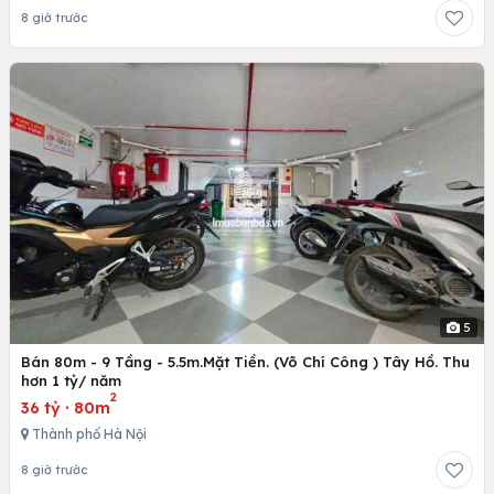
8 giờ trước
5
Bán 80m - 9 Tầng - 5.5m.Mặt Tiền. (Võ Chí Công ) Tây Hồ. Thu
hơn 1 tỷ/ năm
2
36 tỷ
·
80m
Thành phố Hà Nội
8 giờ trước