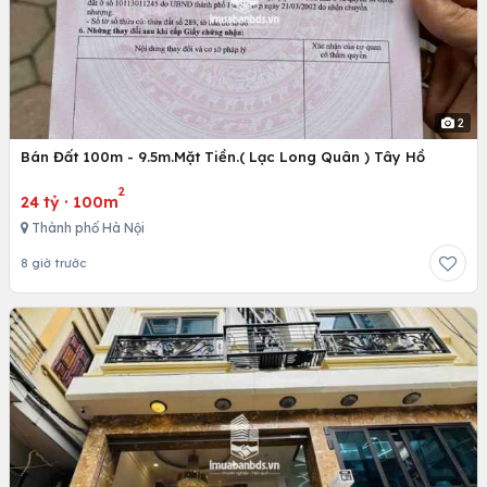
2
Bán Đất 100m - 9.5m.Mặt Tiền.( Lạc Long Quân ) Tây Hồ
2
24 tỷ
·
100m
Thành phố Hà Nội
8 giờ trước