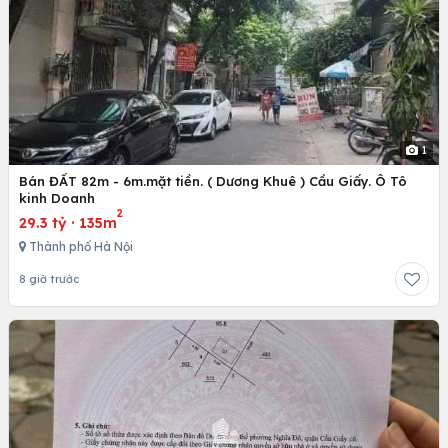
1
Bán ĐẤT 82m - 6m.mặt tiền. ( Dương Khuê ) Cầu Giấy. Ô Tô
kinh Doanh
2
29.3 tỷ
·
135m
Thành phố Hà Nội
8 giờ trước