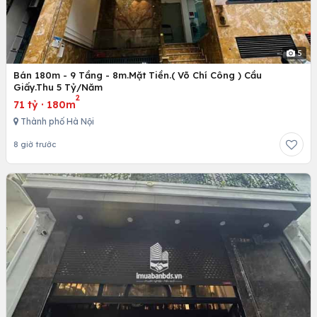
5
Bán 180m - 9 Tầng - 8m.Mặt Tiền.( Võ Chí Công ) Cầu
Giấy.Thu 5 Tỷ/Năm
2
71 tỷ
·
180m
Thành phố Hà Nội
8 giờ trước