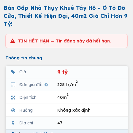
Bán Gấp Nhà Thụy Khuê Tây Hồ - Ô Tô Đỗ
Cửa, Thiết Kế Hiện Đại, 40m2 Giá Chỉ Hơn 9
Tỷ!
TIN HẾT HẠN
— Tin đăng này đã hết hạn.
Thông tin chung
9 tỷ
Giá
2
Đơn giá đất
225 tr/m
2
Diện tích
40m
Hướng
Không xác định
Địa chỉ
47