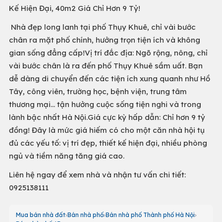
Kế Hiện Đại, 40m2 Giá Chỉ Hơn 9 Tỷ!
Nhà đẹp long lanh tại phố Thụy Khuê, chỉ vài bước
chân ra mặt phố chính, hưởng trọn tiện ích và không
gian sống đẳng cấp!Vị trí đắc địa: Ngõ rộng, nông, chỉ
vài bước chân là ra đến phố Thụy Khuê sầm uất. Bạn
dễ dàng di chuyển đến các tiện ích xung quanh như Hồ
Tây, công viên, trường học, bệnh viện, trung tâm
thương mại... tận hưởng cuộc sống tiện nghi và trong
lành bậc nhất Hà Nội.Giá cực kỳ hấp dẫn: Chỉ hơn 9 tỷ
đồng! Đây là mức giá hiếm có cho một căn nhà hội tụ
đủ các yếu tố: vị trí đẹp, thiết kế hiện đại, nhiều phòng
ngủ và tiềm năng tăng giá cao.
Liên hệ ngay để xem nhà và nhận tư vấn chi tiết:
0925138111
Mua bán nhà đất
Bán nhà phố
Bán nhà phố Thành phố Hà Nội