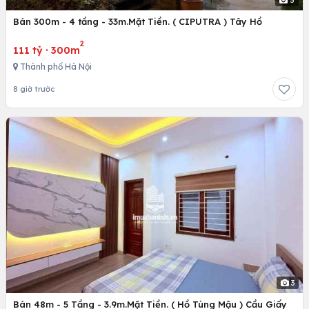
Bán 300m - 4 tầng - 33m.Mặt Tiền. ( CIPUTRA ) Tây Hồ
2
111 tỷ
·
300m
Thành phố Hà Nội
8 giờ trước
3
Bán 48m - 5 Tầng - 3.9m.Mặt Tiền. ( Hồ Tùng Mậu ) Cầu Giấy