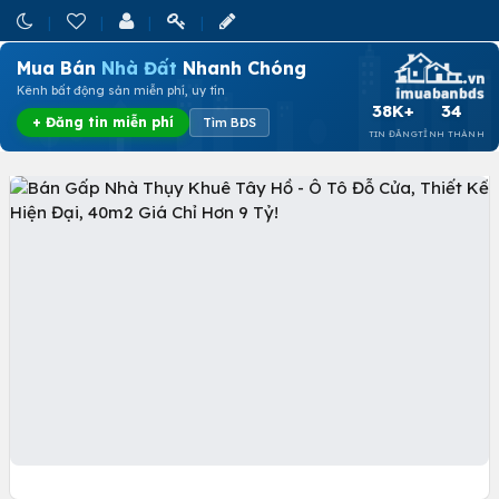
Mua Bán
Nhà Đất
Nhanh Chóng
Kênh bất động sản miễn phí, uy tín
38K+
34
+ Đăng tin miễn phí
Tìm BĐS
TIN ĐĂNG
TỈNH THÀNH