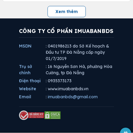
Xem thêm
CÔNG TY CỔ PHẦN IMUABANBDS
MSDN
: 0401986213 do Sở Kế hoạch &
Đầu tư TP Đà Nẵng cấp ngày
01/7/2019
Trụ sở
: 16 Nguyễn Sơn Hà, phường Hòa
chính
Cường, tp Đà Nẵng
Điện thoại
: 0935373173
Website
: www.imuabanbds.vn
Email
:
imuabanbds@gmail.com