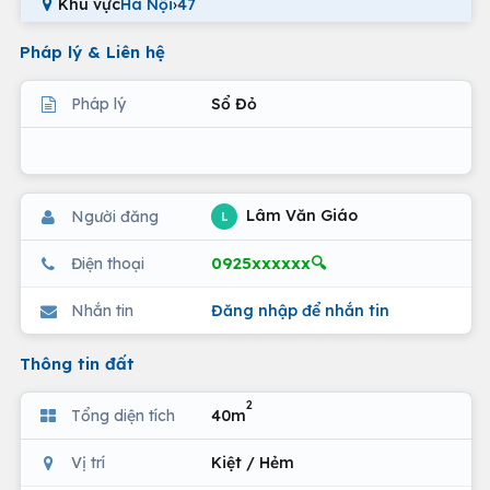
Khu vực
Hà Nội
›
47
Pháp lý & Liên hệ
Pháp lý
Sổ Đỏ
Lâm Văn Giáo
Người đăng
L
0925xxxxxx🔍
Điện thoại
Nhắn tin
Đăng nhập để nhắn tin
Thông tin đất
2
Tổng diện tích
40m
Vị trí
Kiệt / Hẻm