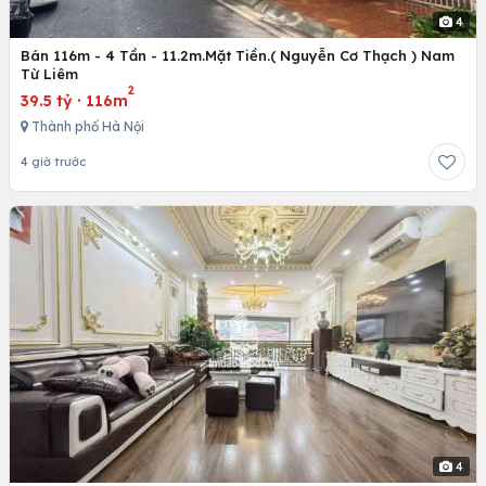
4
Bán 116m - 4 Tần - 11.2m.Mặt Tiền.( Nguyễn Cơ Thạch ) Nam
Từ Liêm
2
39.5 tỷ
·
116m
Thành phố Hà Nội
4 giờ trước
4