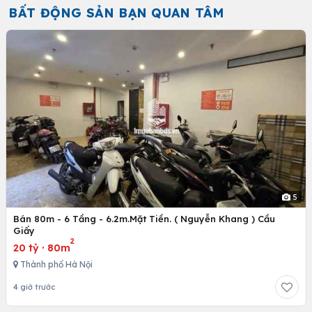
BẤT ĐỘNG SẢN BẠN QUAN TÂM
5
Bán 80m - 6 Tầng - 6.2m.Mặt Tiền. ( Nguyễn Khang ) Cầu
Giấy
2
20 tỷ
·
80m
Thành phố Hà Nội
4 giờ trước