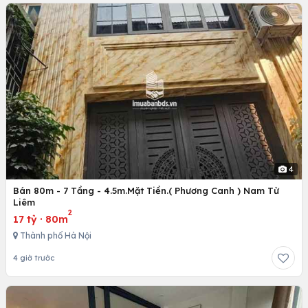
4
Bán 80m - 7 Tầng - 4.5m.Mặt Tiền.( Phương Canh ) Nam Từ
Liêm
2
17 tỷ
·
80m
Thành phố Hà Nội
4 giờ trước