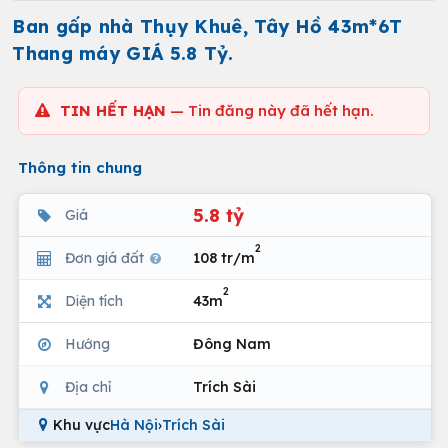
Ban gấp nhà Thụy Khuê, Tây Hồ 43m*6T
Thang máy GIÁ 5.8 Tỷ.
TIN HẾT HẠN
— Tin đăng này đã hết hạn.
Thông tin chung
5.8 tỷ
Giá
2
Đơn giá đất
108 tr/m
2
Diện tích
43m
Hướng
Đông Nam
Địa chỉ
Trích Sài
Khu vực
Hà Nội
›
Trích Sài