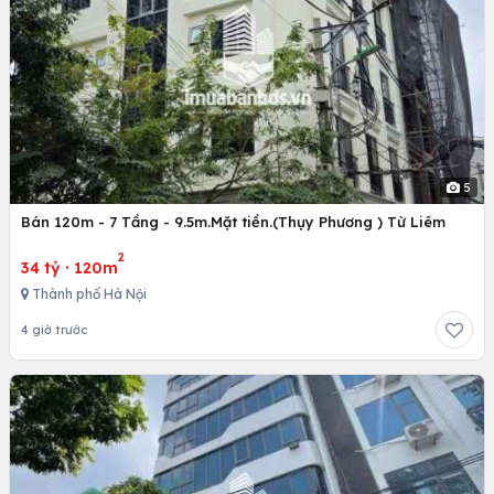
5
Bán 120m - 7 Tầng - 9.5m.Mặt tiền.(Thụy Phương ) Từ Liêm
2
34 tỷ
·
120m
Thành phố Hà Nội
4 giờ trước