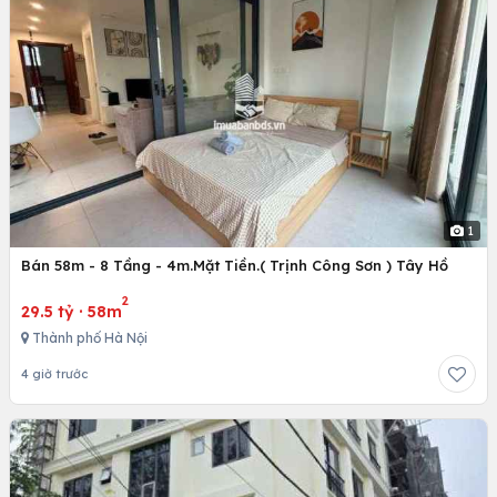
1
Bán 58m - 8 Tầng - 4m.Mặt Tiền.( Trịnh Công Sơn ) Tây Hồ
2
29.5 tỷ
·
58m
Thành phố Hà Nội
4 giờ trước