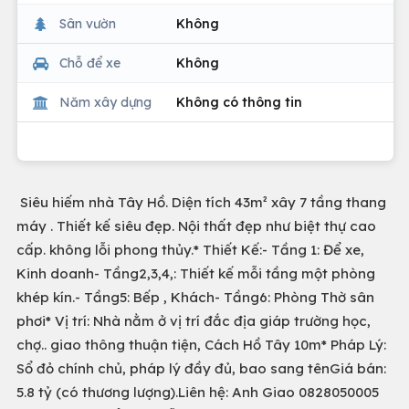
Sân vườn
Không
Chỗ để xe
Không
Năm xây dựng
Không có thông tin
Siêu hiếm nhà Tây Hồ. Diện tích 43m² xây 7 tầng thang
máy . Thiết kế siêu đẹp. Nội thất đẹp như biệt thự cao
cấp. không lỗi phong thủy.* Thiết Kế:- Tầng 1: Để xe,
Kinh doanh- Tầng2,3,4,: Thiết kế mỗi tầng một phòng
khép kín.- Tầng5: Bếp , Khách- Tầng6: Phòng Thờ sân
phơi* Vị trí: Nhà nằm ở vị trí đắc địa giáp trường học,
chợ.. giao thông thuận tiện, Cách Hồ Tây 10m* Pháp Lý:
Sổ đỏ chính chủ, pháp lý đầy đủ, bao sang tênGiá bán:
5.8 tỷ (có thương lượng).Liên hệ: Anh Giao 0828050005