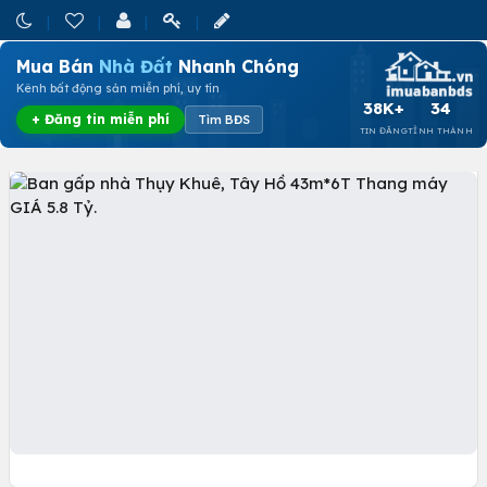
Mua Bán
Nhà Đất
Nhanh Chóng
Kênh bất động sản miễn phí, uy tín
38K+
34
+ Đăng tin miễn phí
Tìm BĐS
TIN ĐĂNG
TỈNH THÀNH