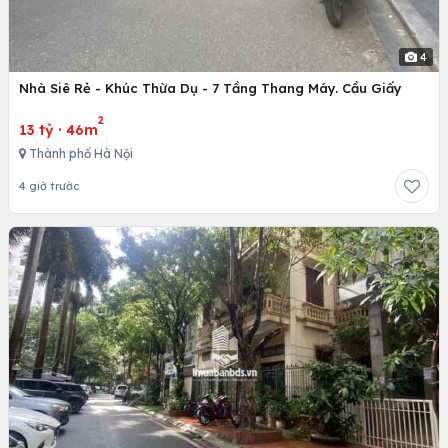
4
Nhà Siê Rẻ - Khúc Thừa Dụ - 7 Tầng Thang Máy. Cầu Giấy
2
13 tỷ
·
46m
Thành phố Hà Nội
4 giờ trước