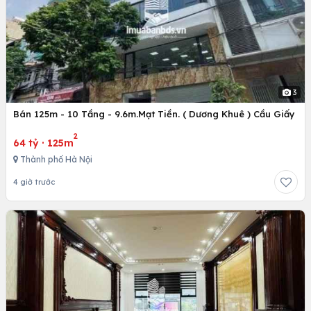
3
Bán 125m - 10 Tầng - 9.6m.Mạt Tiền. ( Dương Khuê ) Cầu Giấy
2
64 tỷ
·
125m
Thành phố Hà Nội
4 giờ trước