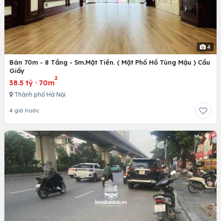
4
Bán 70m - 8 Tầng - 5m.Mặt Tiền. ( Mặt Phố Hồ Tùng Mậu ) Cầu
Giấy
2
38.5 tỷ
·
70m
Thành phố Hà Nội
4 giờ trước