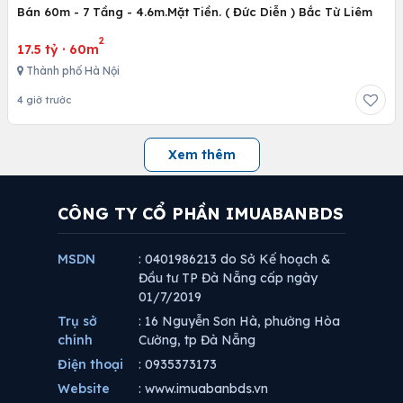
Bán 60m - 7 Tầng - 4.6m.Mặt Tiền. ( Đức Diễn ) Bắc Từ Liêm
2
17.5 tỷ
·
60m
Thành phố Hà Nội
4 giờ trước
Xem thêm
CÔNG TY CỔ PHẦN IMUABANBDS
MSDN
: 0401986213 do Sở Kế hoạch &
Đầu tư TP Đà Nẵng cấp ngày
01/7/2019
Trụ sở
: 16 Nguyễn Sơn Hà, phường Hòa
chính
Cường, tp Đà Nẵng
Điện thoại
: 0935373173
Website
: www.imuabanbds.vn