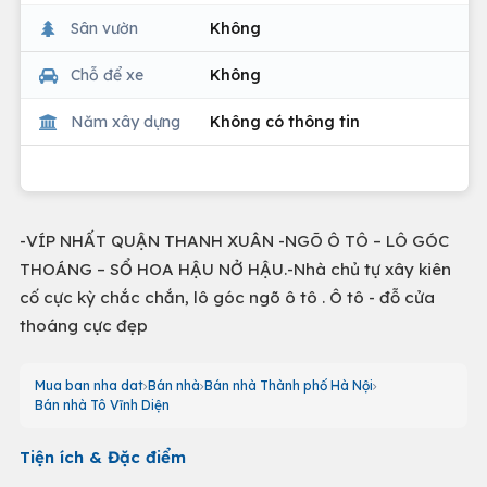
Sân vườn
Không
Chỗ để xe
Không
Năm xây dựng
Không có thông tin
-VÍP NHẤT QUẬN THANH XUÂN -NGÕ Ô TÔ – LÔ GÓC
THOÁNG – SỔ HOA HẬU NỞ HẬU.-Nhà chủ tự xây kiên
cố cực kỳ chắc chắn, lô góc ngõ ô tô . Ô tô - đỗ cửa
thoáng cực đẹp
Mua ban nha dat
Bán nhà
Bán nhà Thành phố Hà Nội
Bán nhà Tô Vĩnh Diện
Tiện ích & Đặc điểm