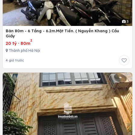
5
Bán 80m - 6 Tầng - 6.2m.Mặt Tiền. ( Nguyễn Khang ) Cầu
Giấy
2
20 tỷ
·
80m
Thành phố Hà Nội
4 giờ trước