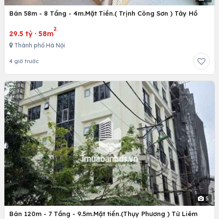
Bán 58m - 8 Tầng - 4m.Mặt Tiền.( Trịnh Công Sơn ) Tây Hồ
2
29.5 tỷ
·
58m
Thành phố Hà Nội
4 giờ trước
5
Bán 120m - 7 Tầng - 9.5m.Mặt tiền.(Thụy Phương ) Từ Liêm