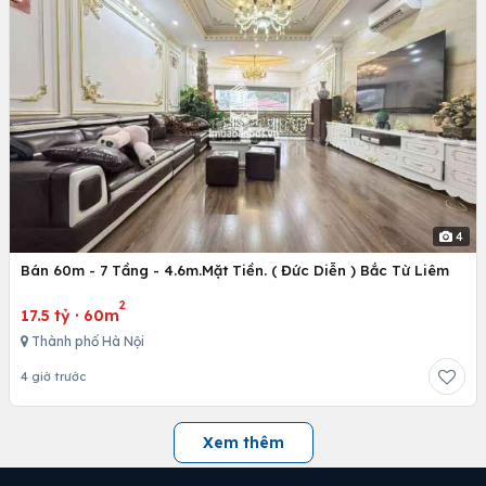
4
Bán 60m - 7 Tầng - 4.6m.Mặt Tiền. ( Đức Diễn ) Bắc Từ Liêm
2
17.5 tỷ
·
60m
Thành phố Hà Nội
4 giờ trước
Xem thêm