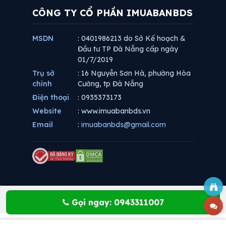
CÔNG TY CỔ PHẦN IMUABANBDS
MSDN
: 0401986213 do Sở Kế hoạch &
Đầu tư TP Đà Nẵng cấp ngày
01/7/2019
Trụ sở
: 16 Nguyễn Sơn Hà, phường Hòa
chính
Cường, tp Đà Nẵng
Điện thoại
: 0935373173
Website
: www.imuabanbds.vn
Email
:
imuabanbds@gmail.com
Gọi ngay: 0943311007