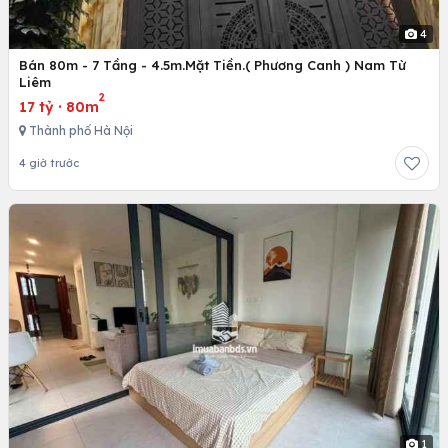
4
Bán 80m - 7 Tầng - 4.5m.Mặt Tiền.( Phương Canh ) Nam Từ
Liêm
2
17 tỷ
·
80m
Thành phố Hà Nội
4 giờ trước
1