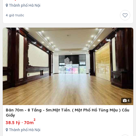
Thành phố Hà Nội
4 giờ trước
4
Bán 70m - 8 Tầng - 5m.Mặt Tiền. ( Mặt Phố Hồ Tùng Mậu ) Cầu
Giấy
2
38.5 tỷ
·
70m
Thành phố Hà Nội