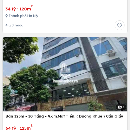
2
34 tỷ
·
120m
Thành phố Hà Nội
4 giờ trước
3
Bán 125m - 10 Tầng - 9.6m.Mạt Tiền. ( Dương Khuê ) Cầu Giấy
2
64 tỷ
·
125m