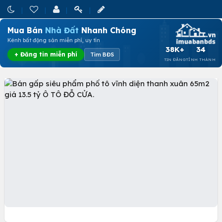
Mua Bán
Nhà Đất
Nhanh Chóng
Kênh bất động sản miễn phí, uy tín
38K+
34
+ Đăng tin miễn phí
Tìm BĐS
TIN ĐĂNG
TỈNH THÀNH