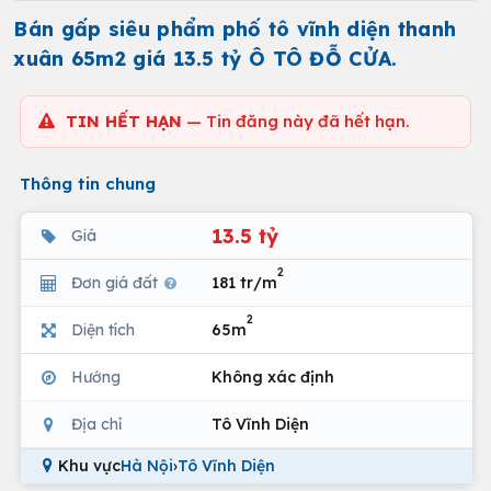
Bán gấp siêu phẩm phố tô vĩnh diện thanh
xuân 65m2 giá 13.5 tỷ Ô TÔ ĐỖ CỬA.
TIN HẾT HẠN
— Tin đăng này đã hết hạn.
Thông tin chung
13.5 tỷ
Giá
2
Đơn giá đất
181 tr/m
2
Diện tích
65m
Hướng
Không xác định
Địa chỉ
Tô Vĩnh Diện
Khu vực
Hà Nội
›
Tô Vĩnh Diện