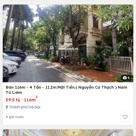
4
Bán 116m - 4 Tần - 11.2m.Mặt Tiền.( Nguyễn Cơ Thạch ) Nam
Từ Liêm
2
39.5 tỷ
·
116m
Thành phố Hà Nội
4 giờ trước