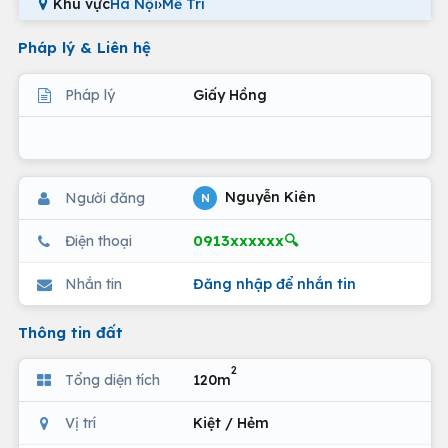
Khu vực
Hà Nội
›
Mễ Trì
Pháp lý & Liên hệ
Pháp lý
Giấy Hồng
Nguyễn Kiên
Người đăng
N
0913xxxxxx🔍
Điện thoại
Nhắn tin
Đăng nhập để nhắn tin
Thông tin đất
2
Tổng diện tích
120m
Vị trí
Kiệt / Hẻm