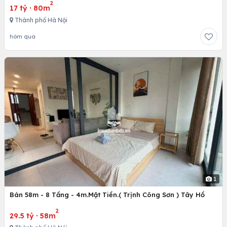
2
17 tỷ
·
80m
Thành phố Hà Nội
hôm qua
1
Bán 58m - 8 Tầng - 4m.Mặt Tiền.( Trịnh Công Sơn ) Tây Hồ
2
29.5 tỷ
·
58m