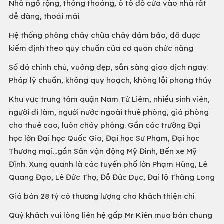
Nhà ngõ rộng, thông thoáng, ô tô đỗ cửa vào nhà rất
dễ dàng, thoải mái
Hệ thống phòng cháy chữa cháy đảm bảo, đã được
kiểm định theo quy chuẩn của cơ quan chức năng
Sổ đỏ chính chủ, vuông đẹp, sẵn sàng giao dịch ngay.
Pháp lý chuẩn, không quy hoạch, không lỗi phong thủy
Khu vực trung tâm quận Nam Từ Liêm, nhiều sinh viên,
người đi làm, người nước ngoài thuê phòng, giá phòng
cho thuê cao, luôn cháy phòng. Gần các trường Đại
học lớn Đại học Quốc Gia, Đại học Sư Phạm, Đại học
Thương mại...gần Sân vận động Mỹ Đình, Bến xe Mỹ
Đình. Xung quanh là các tuyến phố lớn Phạm Hùng, Lê
Quang Đạo, Lê Đức Thọ, Đỗ Đức Dục, Đại lộ Thăng Long
Giá bán 28 tỷ có thương lượng cho khách thiện chí
Quý khách vui lòng liên hệ gấp Mr Kiên mua bán chung