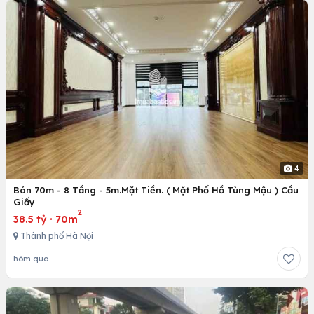
4
Bán 70m - 8 Tầng - 5m.Mặt Tiền. ( Mặt Phố Hồ Tùng Mậu ) Cầu
Giấy
2
38.5 tỷ
·
70m
Thành phố Hà Nội
hôm qua