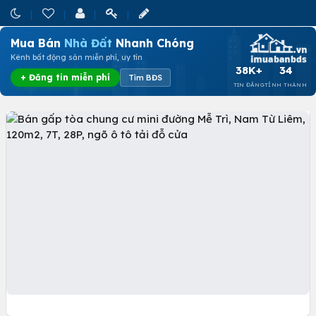
Mua Bán
Nhà Đất
Nhanh Chóng
Kênh bất động sản miễn phí, uy tín
38K+
34
+ Đăng tin miễn phí
Tìm BĐS
TIN ĐĂNG
TỈNH THÀNH