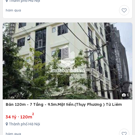
Thành phố Hà Nội
hôm qua
5
Bán 120m - 7 Tầng - 9.5m.Mặt tiền.(Thụy Phương ) Từ Liêm
2
34 tỷ
·
120m
Thành phố Hà Nội
hôm qua