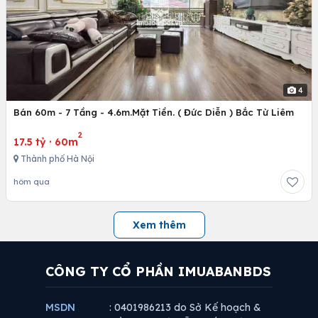
4
Bán 60m - 7 Tầng - 4.6m.Mặt Tiền. ( Đức Diễn ) Bắc Từ Liêm
2
17.5 tỷ
·
60m
Thành phố Hà Nội
hôm qua
Xem thêm
CÔNG TY CỔ PHẦN IMUABANBDS
MSDN
: 0401986213 do Sở Kế hoạch &