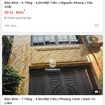
Bán 80m - 6 Tầng - 6.2m.Mặt Tiền. ( Nguyễn Khang ) Cầu
Giấy
2
20 tỷ
·
80m
Thành phố Hà Nội
hôm qua
4
Bán 80m - 7 Tầng - 4.5m.Mặt Tiền.( Phương Canh ) Nam Từ
Liêm