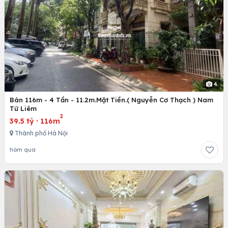
4
Bán 116m - 4 Tần - 11.2m.Mặt Tiền.( Nguyễn Cơ Thạch ) Nam
Từ Liêm
2
39.5 tỷ
·
116m
Thành phố Hà Nội
hôm qua