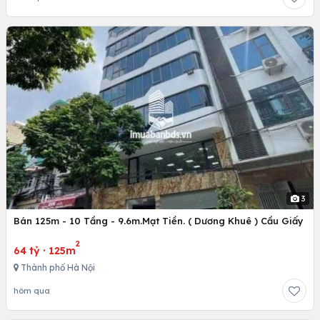
3
Bán 125m - 10 Tầng - 9.6m.Mạt Tiền. ( Dương Khuê ) Cầu Giấy
2
64 tỷ
·
125m
Thành phố Hà Nội
hôm qua