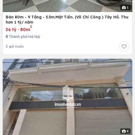
5
Bán 80m - 9 Tầng - 5.5m.Mặt Tiền. (Võ Chí Công ) Tây Hồ. Thu
hơn 1 tỷ/ năm
2
36 tỷ
·
80m
Thành phố Hà Nội
5 giờ trước
4