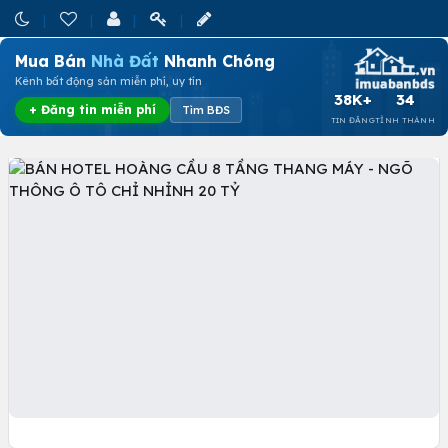
Mua Bán
Nhà Đất
Nhanh Chóng
Kênh bất động sản miễn phí, uy tín
38K+
34
+ Đăng tin miễn phí
Tìm BĐS
TIN ĐĂNG
TỈNH THÀNH