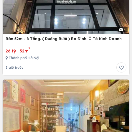
4
Bán 52m - 8 Tầng. ( Đường Bưởi ) Ba Đình. Ô Tô Kinh Doanh
2
26 tỷ
·
52m
Thành phố Hà Nội
5 giờ trước