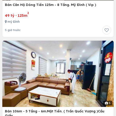
Bán Căn Hộ Dòng Tiền 125m - 8 Tầng. Mỹ Đình ( Vip )
2
49 tỷ
·
125m
mỹ Đình
5 giờ trước
5
Bán 106m - 5 Tầng - 6m.Mặt Tiền. ( Trần Quốc Vượng )Cầu
Giấy