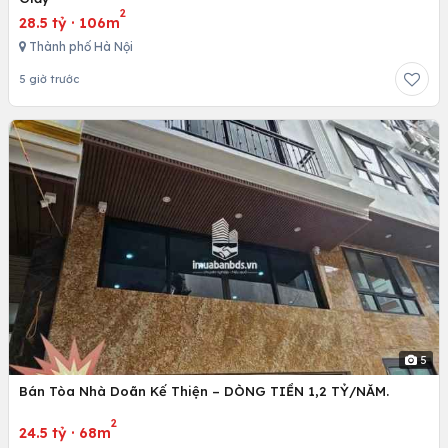
2
28.5 tỷ
·
106m
Thành phố Hà Nội
5 giờ trước
5
Bán Tòa Nhà Doãn Kế Thiện – DÒNG TIỀN 1,2 TỶ/NĂM.
2
24.5 tỷ
·
68m