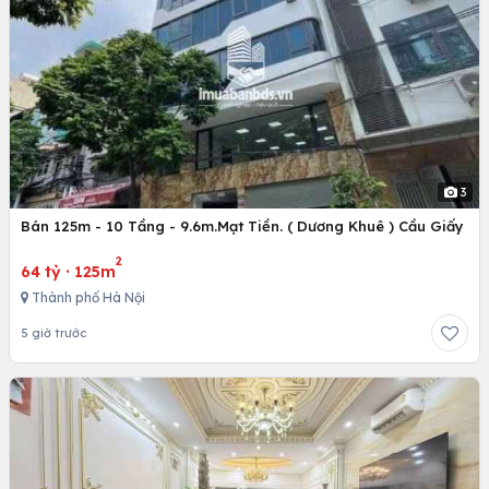
3
Bán 125m - 10 Tầng - 9.6m.Mạt Tiền. ( Dương Khuê ) Cầu Giấy
2
64 tỷ
·
125m
Thành phố Hà Nội
5 giờ trước