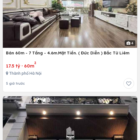
4
Bán 60m - 7 Tầng - 4.6m.Mặt Tiền. ( Đức Diễn ) Bắc Từ Liêm
2
17.5 tỷ
·
60m
Thành phố Hà Nội
5 giờ trước