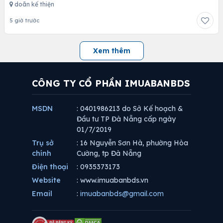
doãn kế thiện
5 giờ trước
Xem thêm
CÔNG TY CỔ PHẦN IMUABANBDS
MSDN
: 0401986213 do Sở Kế hoạch &
Đầu tư TP Đà Nẵng cấp ngày
01/7/2019
Trụ sở
: 16 Nguyễn Sơn Hà, phường Hòa
chính
Cường, tp Đà Nẵng
Điện thoại
: 0935373173
Website
: www.imuabanbds.vn
Email
:
imuabanbds@gmail.com