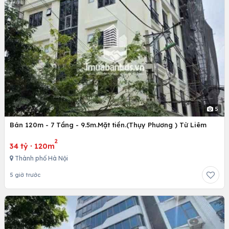
5
Bán 120m - 7 Tầng - 9.5m.Mặt tiền.(Thụy Phương ) Từ Liêm
2
34 tỷ
·
120m
Thành phố Hà Nội
5 giờ trước