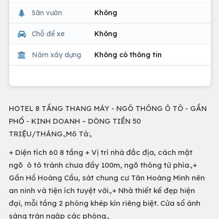
Sân vườn
Không
Chỗ để xe
Không
Năm xây dựng
Không có thông tin
HOTEL 8 TẦNG THANG MÁY - NGÕ THÔNG Ô TÔ - GẦN
PHỐ - KINH DOANH – DÒNG TIỀN 50
TRIỆU/THÁNG.,Mô Tả:,
+ Diện tích 60 8 tầng + Vị trí nhà đắc địa, cách mặt
ngõ ô tô tránh chưa đầy 100m, ngõ thông tứ phía.,+
Gần Hồ Hoàng Cầu, sát chung cư Tân Hoàng Minh nên
an ninh và tiện ích tuyệt vời.,+ Nhà thiết kế đẹp hiện
đại, mỗi tầng 2 phòng khép kín riêng biệt. Cửa sổ ánh
sáng tràn ngập các phòng.,