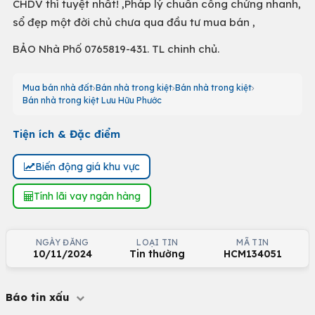
CHDV thì tuyệt nhất! ,Pháp lý chuẩn công chứng nhanh,
sổ đẹp một đời chủ chưa qua đầu tư mua bán ,
BẢO Nhà Phố 0765819-431. TL chinh chủ.
Mua bán nhà đất
Bán nhà trong kiệt
Bán nhà trong kiệt
Bán nhà trong kiệt Lưu Hữu Phước
Tiện ích & Đặc điểm
Biến động giá khu vực
Tính lãi vay ngân hàng
NGÀY ĐĂNG
LOẠI TIN
MÃ TIN
10/11/2024
Tin thường
HCM134051
Báo tin xấu