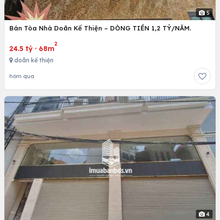
5
Bán Tòa Nhà Doãn Kế Thiện – DÒNG TIỀN 1,2 TỶ/NĂM.
2
24.5 tỷ
·
68m
doãn kế thiện
hôm qua
4