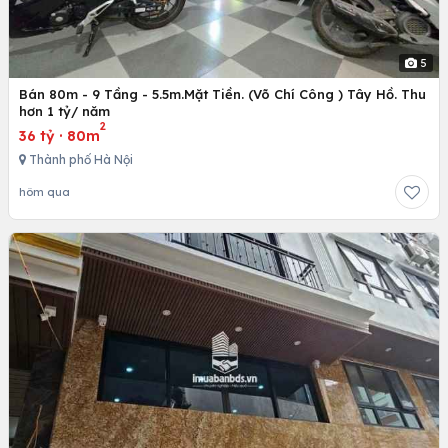
5
Bán 80m - 9 Tầng - 5.5m.Mặt Tiền. (Võ Chí Công ) Tây Hồ. Thu
hơn 1 tỷ/ năm
2
36 tỷ
·
80m
Thành phố Hà Nội
hôm qua