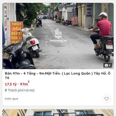
5
Bán 97m - 4 Tầng - 9m.Mặt Tiền. ( Lạc Long Quân ) Tây Hồ. Ô
Tô
2
17.3 tỷ
·
97m
Thành phố Hà Nội
hôm qua