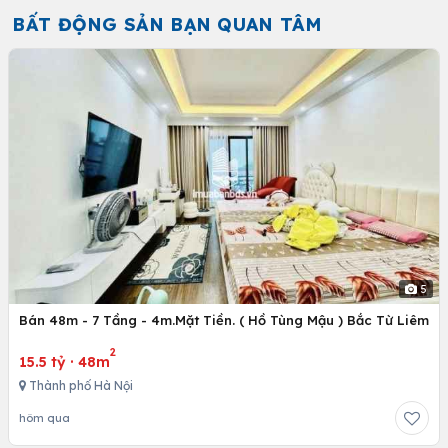
BẤT ĐỘNG SẢN BẠN QUAN TÂM
5
Bán 48m - 7 Tầng - 4m.Mặt Tiền. ( Hồ Tùng Mậu ) Bắc Từ Liêm
2
15.5 tỷ
·
48m
Thành phố Hà Nội
hôm qua