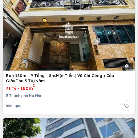
5
Bán 180m - 9 Tầng - 8m.Mặt Tiền.( Võ Chí Công ) Cầu
Giấy.Thu 5 Tỷ/Năm
2
71 tỷ
·
180m
Thành phố Hà Nội
hôm qua