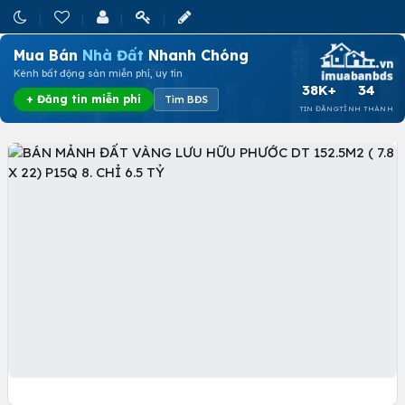
Mua Bán
Nhà Đất
Nhanh Chóng
Kênh bất động sản miễn phí, uy tín
38K+
34
+ Đăng tin miễn phí
Tìm BĐS
TIN ĐĂNG
TỈNH THÀNH