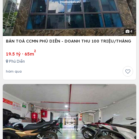
4
BÁN TOÀ CCMN PHÚ DIỄN - DOANH THU 100 TRIỆU/THÁNG
2
19.5 tỷ
·
65m
Phú Diễn
hôm qua