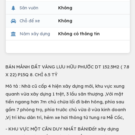
Sân vườn
Không
Chỗ để xe
Không
Năm xây dựng
Không có thông tin
BÁN MẢNH ĐẤT VÀNG LƯU HỮU PHƯỚC DT 152.5M2 ( 7.8
X 22) P15Q 8. CHỈ 6.5 TỶ
Mô tả : Nhà cũ cấp 4 hiện xây dựng mới, khu vực xung
quanh vừa xây dựng 1 trệt, 3 lầu sân thượng. ,Với mặt
tiền ngang hơn 7m chủ chừa lối đi bên hông, phía sau
gồm 7 phòng trọ, phía trước chủ vừa ở vừa kinh doanh
,Vị trí khu dân trí, hẻm xe hơi thông tứ tung ra Mễ Cốc,
- KHU VỰC MỘT CĂN DUY NHẤT BÁN!Đất xây dựng