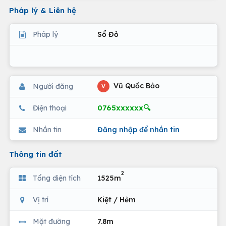
Pháp lý & Liên hệ
Pháp lý
Sổ Đỏ
Vũ Quốc Bảo
Người đăng
V
0765xxxxxx🔍
Điện thoại
Nhắn tin
Đăng nhập để nhắn tin
Thông tin đất
2
Tổng diện tích
1525m
Vị trí
Kiệt / Hẻm
Mặt đường
7.8m