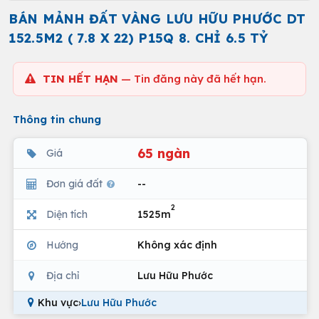
BÁN MẢNH ĐẤT VÀNG LƯU HỮU PHƯỚC DT
152.5M2 ( 7.8 X 22) P15Q 8. CHỈ 6.5 TỶ
TIN HẾT HẠN
— Tin đăng này đã hết hạn.
Thông tin chung
65 ngàn
Giá
Đơn giá đất
--
2
Diện tích
1525m
Hướng
Không xác định
Địa chỉ
Lưu Hữu Phước
Khu vực
›
Lưu Hữu Phước