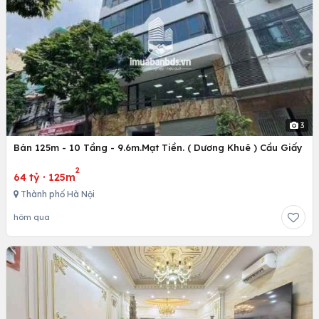
3
Bán 125m - 10 Tầng - 9.6m.Mạt Tiền. ( Dương Khuê ) Cầu Giấy
2
64 tỷ
·
125m
Thành phố Hà Nội
hôm qua