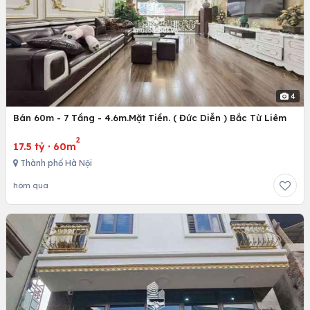
4
Bán 60m - 7 Tầng - 4.6m.Mặt Tiền. ( Đức Diễn ) Bắc Từ Liêm
2
17.5 tỷ
·
60m
Thành phố Hà Nội
hôm qua