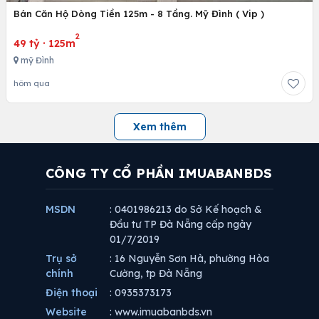
Bán Căn Hộ Dòng Tiền 125m - 8 Tầng. Mỹ Đình ( Vip )
2
49 tỷ
·
125m
mỹ Đình
hôm qua
Xem thêm
CÔNG TY CỔ PHẦN IMUABANBDS
MSDN
: 0401986213 do Sở Kế hoạch &
Đầu tư TP Đà Nẵng cấp ngày
01/7/2019
Trụ sở
: 16 Nguyễn Sơn Hà, phường Hòa
chính
Cường, tp Đà Nẵng
Điện thoại
: 0935373173
Website
: www.imuabanbds.vn