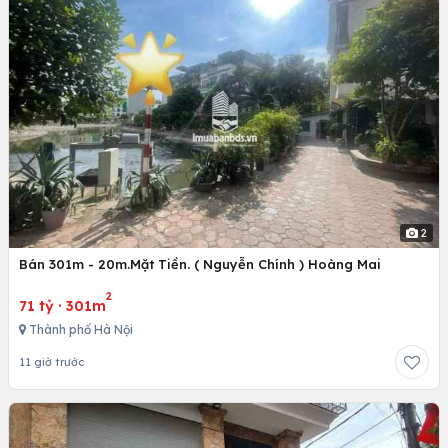
2
Bán 301m - 20m.Mặt Tiền. ( Nguyễn Chính ) Hoàng Mai
2
71 tỷ
·
301m
Thành phố Hà Nội
11 giờ trước