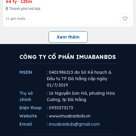
64 tỷ
·
125m
Thành phố Hà Nội
11 giờ trước
Xem thêm
CÔNG TY CỔ PHẦN IMUABANBDS
MSDN
: 0401986213 do Sở Kế hoạch &
Đầu tư TP Đà Nẵng cấp ngày
01/7/2019
Trụ sở
: 16 Nguyễn Sơn Hà, phường Hòa
chính
Cường, tp Đà Nẵng
Điện thoại
: 0935373173
Website
: www.imuabanbds.vn
Email
:
imuabanbds@gmail.com