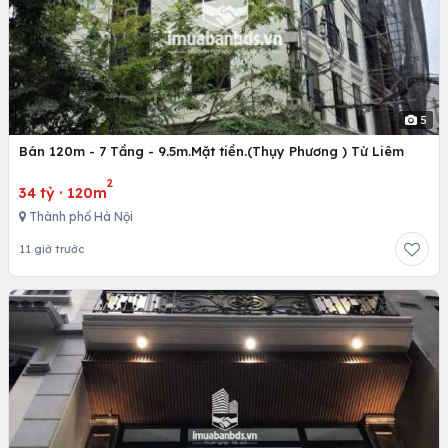
5
Bán 120m - 7 Tầng - 9.5m.Mặt tiền.(Thụy Phương ) Từ Liêm
2
34 tỷ
·
120m
Thành phố Hà Nội
11 giờ trước