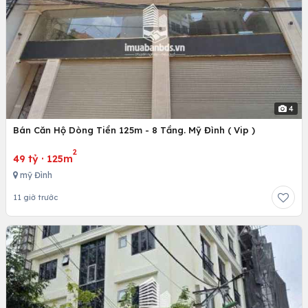
4
Bán Căn Hộ Dòng Tiền 125m - 8 Tầng. Mỹ Đình ( Vip )
2
49 tỷ
·
125m
mỹ Đình
11 giờ trước