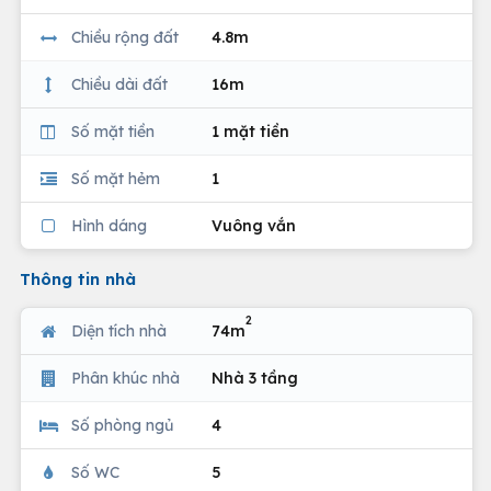
Chiều rộng đất
4.8m
Chiều dài đất
16m
Số mặt tiền
1 mặt tiền
Số mặt hẻm
1
Hình dáng
Vuông vắn
Thông tin nhà
2
Diện tích nhà
74m
Phân khúc nhà
Nhà 3 tầng
Số phòng ngủ
4
Số WC
5