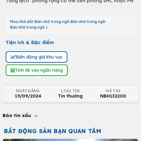
Tầng lệch : phòng rộng có thể làm phòng SHC hoặc PN
Mua nhà đất
Bán nhà trong ngõ
Bán nhà trong ngõ
Bán nhà trong ngõ 1
Tiện ích & Đặc điểm
Biến động giá khu vực
Tính lãi vay ngân hàng
NGÀY ĐĂNG
LOẠI TIN
MÃ TIN
19/09/2024
Tin thường
NBH132200
Báo tin xấu
BẤT ĐỘNG SẢN BẠN QUAN TÂM