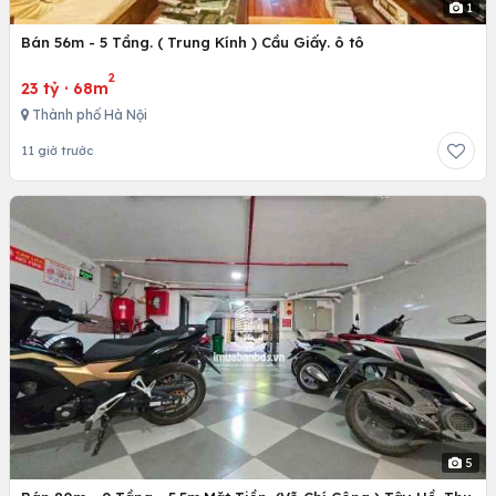
1
Bán 56m - 5 Tầng. ( Trung Kính ) Cầu Giấy. ô tô
2
23 tỷ
·
68m
Thành phố Hà Nội
11 giờ trước
5