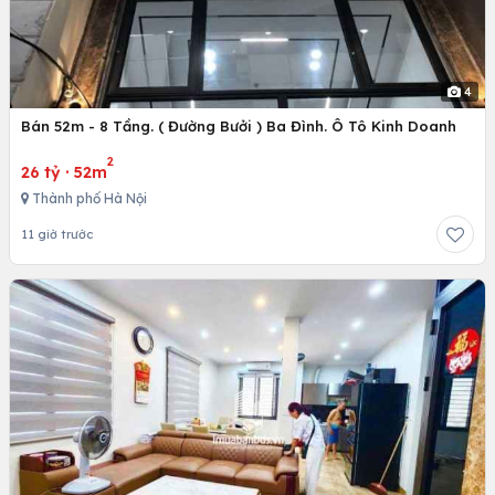
4
Bán 52m - 8 Tầng. ( Đường Bưởi ) Ba Đình. Ô Tô Kinh Doanh
2
26 tỷ
·
52m
Thành phố Hà Nội
11 giờ trước