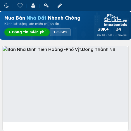
Mua Bán
Nhà Đất
Nhanh Chóng
Kênh bất động sản miễn phí, uy tín
38K+
34
+ Đăng tin miễn phí
Tìm BĐS
TIN ĐĂNG
TỈNH THÀNH