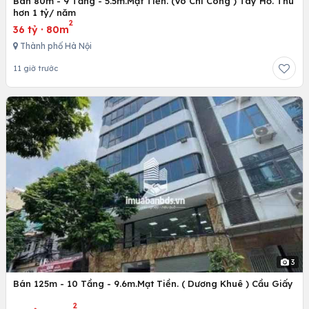
Bán 80m - 9 Tầng - 5.5m.Mặt Tiền. (Võ Chí Công ) Tây Hồ. Thu
hơn 1 tỷ/ năm
2
36 tỷ
·
80m
Thành phố Hà Nội
11 giờ trước
3
Bán 125m - 10 Tầng - 9.6m.Mạt Tiền. ( Dương Khuê ) Cầu Giấy
2