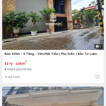
5
Bán 105m - 9 Tầng - 19m.Mặt Tiền.( Phú Diễn ) Bắc Từ Liêm
2
32 tỷ
·
105m
Thành phố Hà Nội
11 giờ trước