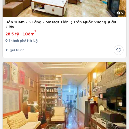
5
Bán 106m - 5 Tầng - 6m.Mặt Tiền. ( Trần Quốc Vượng )Cầu
Giấy
2
28.5 tỷ
·
106m
Thành phố Hà Nội
11 giờ trước