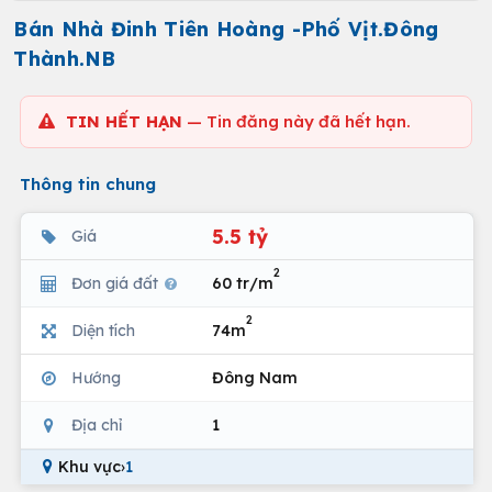
Bán Nhà Đinh Tiên Hoàng -Phố Vịt.Đông
Thành.NB
TIN HẾT HẠN
— Tin đăng này đã hết hạn.
Thông tin chung
5.5 tỷ
Giá
2
Đơn giá đất
60 tr/m
2
Diện tích
74m
Hướng
Đông Nam
Địa chỉ
1
Khu vực
›
1