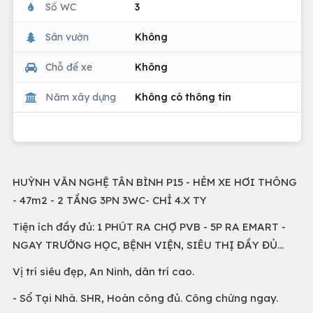
Số WC
3
Sân vườn
Không
Chỗ để xe
Không
Năm xây dựng
Không có thông tin
HUỲNH VĂN NGHỆ TÂN BÌNH P15 - HẺM XE HƠI THÔNG
- 47m2 - 2 TẦNG 3PN 3WC- CHỈ 4.X TY
Tiện ích đầy đủ: 1 PHÚT RA CHỢ PVB - 5P RA EMART -
NGAY TRƯỜNG HỌC, BỆNH VIỆN, SIÊU THỊ ĐẦY ĐỦ...
Vị trí siêu đẹp, An Ninh, dân trí cao.
- Sổ Tại Nhà. SHR, Hoàn công đủ. Công chứng ngay.