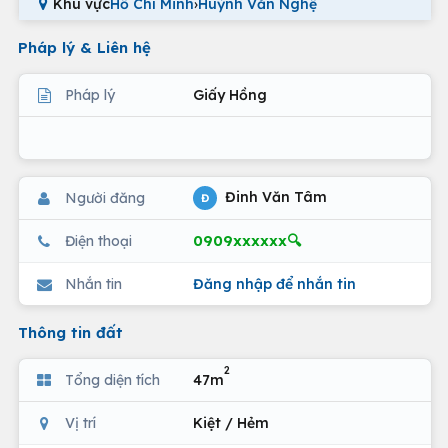
Khu vực
Hồ Chí Minh
›
Huỳnh Văn Nghệ
Pháp lý & Liên hệ
Pháp lý
Giấy Hồng
Đinh Văn Tâm
Người đăng
Đ
0909xxxxxx🔍
Điện thoại
Nhắn tin
Đăng nhập để nhắn tin
Thông tin đất
2
Tổng diện tích
47m
Vị trí
Kiệt / Hẻm