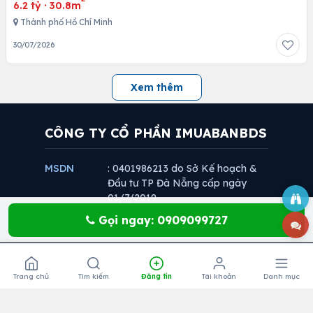
6.2 tỷ
·
30.8m
Thành phố Hồ Chí Minh
30/07/2026
Xem thêm
CÔNG TY CỔ PHẦN IMUABANBDS
MSDN
: 0401986213 do Sở Kế hoạch &
Đầu tư TP Đà Nẵng cấp ngày
01/7/2019
Trụ sở
: 16 Nguyễn Sơn Hà, phường Hòa
Gọi ngay: 0909099727
chính
Cường, tp Đà Nẵng
Điện thoại
: 0935373173
Website
: www.imuabanbds.vn
Trang chủ
Tìm kiếm
Đăng tin
Tài khoản
Danh mục
Email
:
imuabanbds@gmail.com