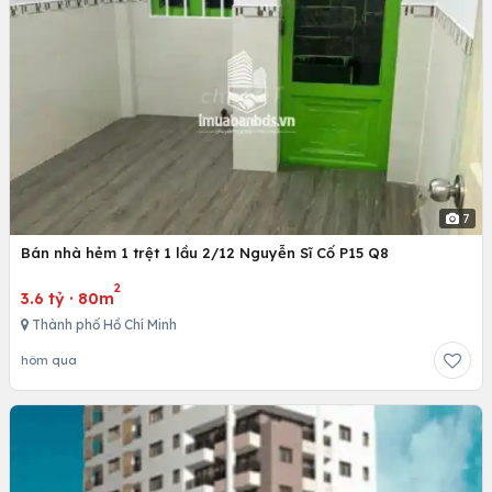
7
Bán nhà hẻm 1 trệt 1 lầu 2/12 Nguyễn Sĩ Cố P15 Q8
2
3.6 tỷ
·
80m
Thành phố Hồ Chí Minh
hôm qua