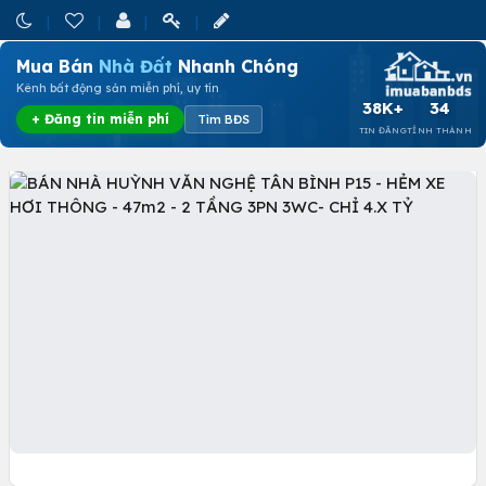
Mua Bán
Nhà Đất
Nhanh Chóng
Kênh bất động sản miễn phí, uy tín
38K+
34
+ Đăng tin miễn phí
Tìm BĐS
TIN ĐĂNG
TỈNH THÀNH