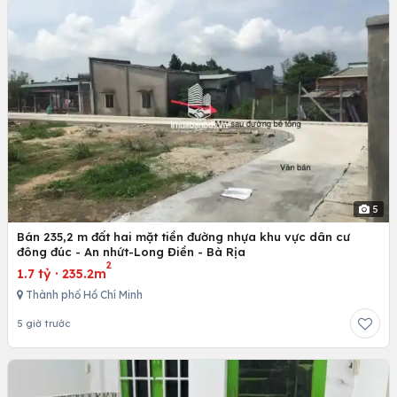
5
Bán 235,2 m đất hai mặt tiền đường nhựa khu vực dân cư
đông đúc - An nhứt-Long Điền - Bà Rịa
2
1.7 tỷ
·
235.2m
Thành phố Hồ Chí Minh
5 giờ trước