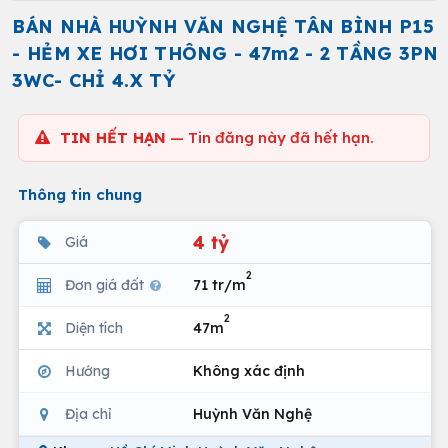
BÁN NHÀ HUỲNH VĂN NGHỆ TÂN BÌNH P15
- HẺM XE HƠI THÔNG - 47m2 - 2 TẦNG 3PN
3WC- CHỈ 4.X TỶ
TIN HẾT HẠN
— Tin đăng này đã hết hạn.
Thông tin chung
4 tỷ
Giá
2
Đơn giá đất
71 tr/m
2
Diện tích
47m
Hướng
Không xác định
Địa chỉ
Huỳnh Văn Nghệ