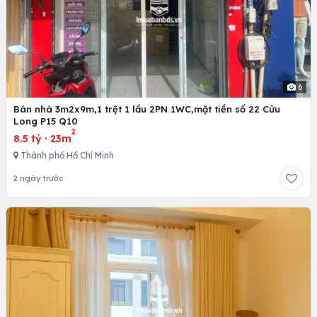
6
Bán nhà 3m2x9m,1 trệt 1 lầu 2PN 1WC,mặt tiền số 22 Cửu
Long P15 Q10
2
8.5 tỷ
·
23m
Thành phố Hồ Chí Minh
2 ngày trước