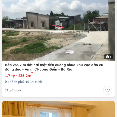
5
Bán 235,2 m đất hai mặt tiền đường nhựa khu vực dân cư
đông đúc - An nhứt-Long Điền - Bà Rịa
2
1.7 tỷ
·
235.2m
Thành phố Hồ Chí Minh
13 giờ trước