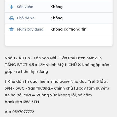
Sân vườn
Không
Chỗ để xe
Không
Năm xây dựng
Không có thông tin
Nhà 1/ Âu Cơ - Tân Sơn Nhì - Tân Phú Dtcn 54m2- 5
TẦNG BTCT 4.5 x 12MNhỉnh 6tỷ tl CHỦ ❌ Nhà ngộp bán
gấp - rẻ hơn thị trường
? Khu dân trí cao, hiếm nhà bán+ Nhà đúc Trệt 3 lầu :
5PN - 5WC - Sân thượng.+ Chính chủ tự xây tâm huyết.?
Xe hơi tới cửa.➡️ Vuông vức không lỗi, sổ cắm
bank.#tp1358.5TN
Alo 0397077772