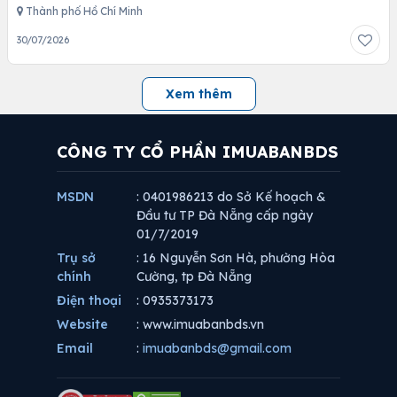
Thành phố Hồ Chí Minh
30/07/2026
Xem thêm
CÔNG TY CỔ PHẦN IMUABANBDS
MSDN
: 0401986213 do Sở Kế hoạch &
Đầu tư TP Đà Nẵng cấp ngày
01/7/2019
Trụ sở
: 16 Nguyễn Sơn Hà, phường Hòa
chính
Cường, tp Đà Nẵng
Điện thoại
: 0935373173
Website
: www.imuabanbds.vn
Email
:
imuabanbds@gmail.com