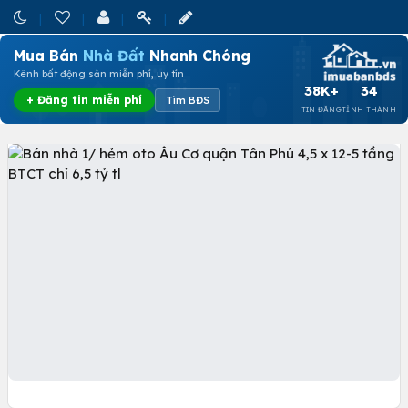
Mua Bán
Nhà Đất
Nhanh Chóng
Kênh bất động sản miễn phí, uy tín
38K+
34
+ Đăng tin miễn phí
Tìm BĐS
TIN ĐĂNG
TỈNH THÀNH