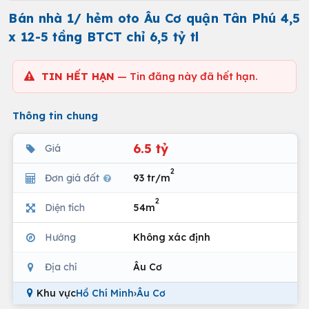
Bán nhà 1/ hẻm oto Âu Cơ quận Tân Phú 4,5
x 12-5 tầng BTCT chỉ 6,5 tỷ tl
TIN HẾT HẠN
— Tin đăng này đã hết hạn.
Thông tin chung
6.5 tỷ
Giá
2
Đơn giá đất
93 tr/m
2
Diện tích
54m
Hướng
Không xác định
Địa chỉ
Âu Cơ
Khu vực
Hồ Chí Minh
›
Âu Cơ