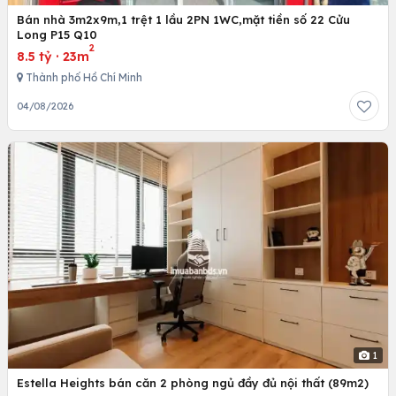
Bán nhà 3m2x9m,1 trệt 1 lầu 2PN 1WC,mặt tiền số 22 Cửu
Long P15 Q10
2
8.5 tỷ
·
23m
Thành phố Hồ Chí Minh
04/08/2026
1
Estella Heights bán căn 2 phòng ngủ đầy đủ nội thất (89m2)