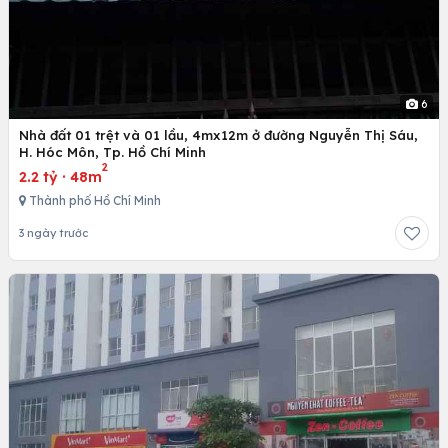
6
Nhà đất 01 trệt và 01 lầu, 4mx12m ở đường Nguyễn Thị Sáu,
H. Hóc Môn, Tp. Hồ Chí Minh
2
2.2 tỷ
·
48m
Thành phố Hồ Chí Minh
3 ngày trước