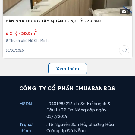
4
BÁN NHÀ TRUNG TÂM QUẬN 1 - 6,2 TỶ - 30,8M2
2
6.2 tỷ
·
30.8m
Thành phố Hồ Chí Minh
30/07/2026
Xem thêm
CÔNG TY CỔ PHẦN IMUABANBDS
MSDN
: 0401986213 do Sở Kế hoạch &
Đầu tư TP Đà Nẵng cấp ngày
01/7/2019
Trụ sở
: 16 Nguyễn Sơn Hà, phường Hòa
chính
Cường, tp Đà Nẵng