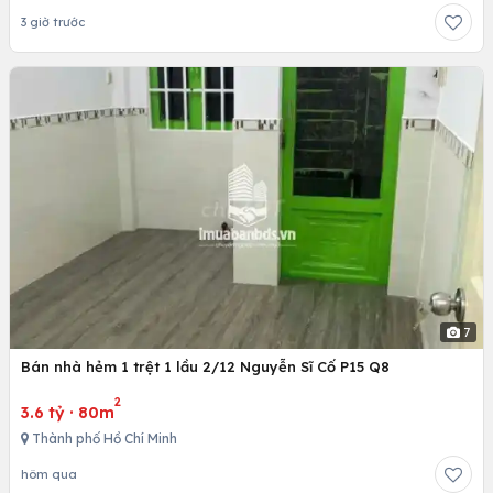
3 giờ trước
7
Bán nhà hẻm 1 trệt 1 lầu 2/12 Nguyễn Sĩ Cố P15 Q8
2
3.6 tỷ
·
80m
Thành phố Hồ Chí Minh
hôm qua