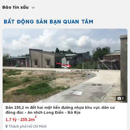
Báo tin xấu
BẤT ĐỘNG SẢN BẠN QUAN TÂM
5
Bán 235,2 m đất hai mặt tiền đường nhựa khu vực dân cư
đông đúc - An nhứt-Long Điền - Bà Rịa
2
1.7 tỷ
·
235.2m
Thành phố Hồ Chí Minh