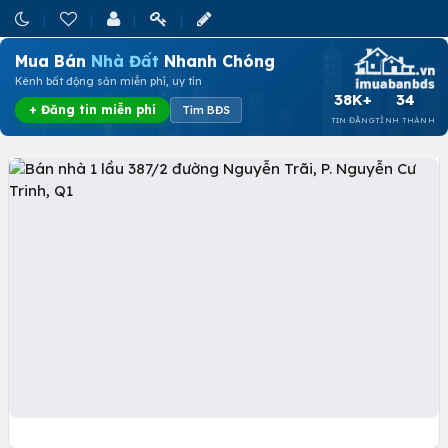
Mua Bán
Nhà Đất
Nhanh Chóng
Kênh bất động sản miễn phí, uy tín
38K+
34
+ Đăng tin miễn phí
Tìm BĐS
TIN ĐĂNG
TỈNH THÀNH