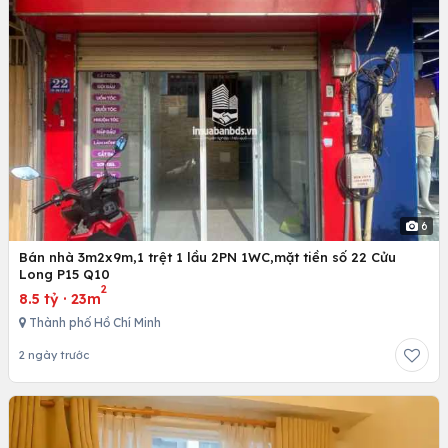
6
Bán nhà 3m2x9m,1 trệt 1 lầu 2PN 1WC,mặt tiền số 22 Cửu
Long P15 Q10
2
8.5 tỷ
·
23m
Thành phố Hồ Chí Minh
2 ngày trước