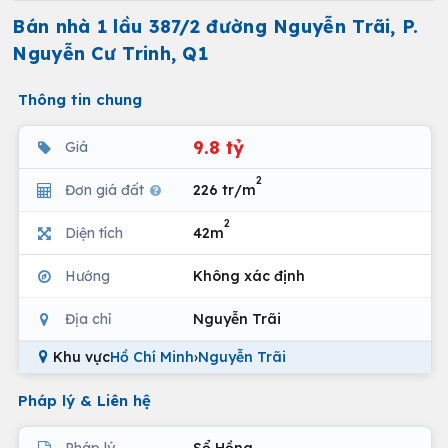
Bán nhà 1 lầu 387/2 đường Nguyễn Trãi, P.
Nguyễn Cư Trinh, Q1
Thông tin chung
9.8 tỷ
Giá
2
Đơn giá đất
226 tr/m
2
Diện tích
42m
Hướng
Không xác định
Địa chỉ
Nguyễn Trãi
Khu vực
Hồ Chí Minh
›
Nguyễn Trãi
Pháp lý & Liên hệ
Pháp lý
Sổ Hồng