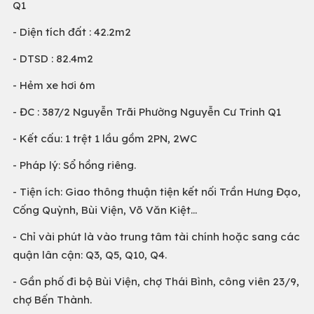
Q1
- Diện tích đất : 42.2m2
- DTSD : 82.4m2
- Hẻm xe hơi 6m
- ĐC : 387/2 Nguyễn Trãi Phường Nguyễn Cư Trinh Q1
- Kết cấu: 1 trệt 1 lầu gồm 2PN, 2WC
- Pháp lý: Sổ hồng riêng.
- Tiện ích: Giao thông thuận tiện kết nối Trần Hưng Đạo,
Cống Quỳnh, Bùi Viện, Võ Văn Kiệt...
- Chỉ vài phút là vào trung tâm tài chính hoặc sang các
quận lân cận: Q3, Q5, Q10, Q4.
- Gần phố đi bộ Bùi Viện, chợ Thái Bình, công viên 23/9,
chợ Bến Thành.