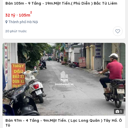
Bán 105m - 9 Tầng - 19m.Mặt Tiền.( Phú Diễn ) Bắc Từ Liêm
2
32 tỷ
·
105m
Thành phố Hà Nội
20 phút trước
5
Bán 97m - 4 Tầng - 9m.Mặt Tiền. ( Lạc Long Quân ) Tây Hồ. Ô
Tô