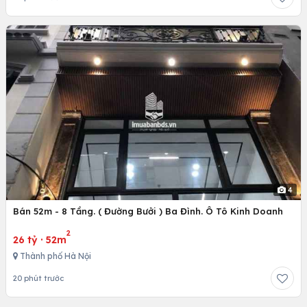
4
Bán 52m - 8 Tầng. ( Đường Bưởi ) Ba Đình. Ô Tô Kinh Doanh
2
26 tỷ
·
52m
Thành phố Hà Nội
20 phút trước