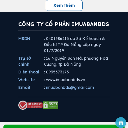
Xem thêm
CÔNG TY CỔ PHẦN IMUABANBDS
MSDN
: 0401986213 do Sở Kế hoạch &
Đầu tư TP Đà Nẵng cấp ngày
01/7/2019
Trụ sở
: 16 Nguyễn Sơn Hà, phường Hòa
chính
Cường, tp Đà Nẵng
Điện thoại
: 0935373173
Website
: www.imuabanbds.vn
Email
:
imuabanbds@gmail.com