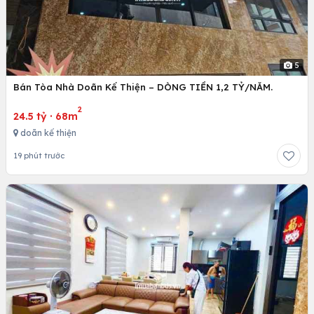
5
Bán Tòa Nhà Doãn Kế Thiện – DÒNG TIỀN 1,2 TỶ/NĂM.
2
24.5 tỷ
·
68m
doãn kế thiện
19 phút trước