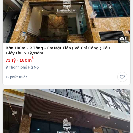
5
Bán 180m - 9 Tầng - 8m.Mặt Tiền.( Võ Chí Công ) Cầu
Giấy.Thu 5 Tỷ/Năm
2
71 tỷ
·
180m
Thành phố Hà Nội
19 phút trước