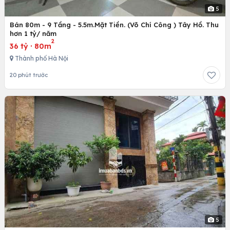
5
Bán 80m - 9 Tầng - 5.5m.Mặt Tiền. (Võ Chí Công ) Tây Hồ. Thu
hơn 1 tỷ/ năm
2
36 tỷ
·
80m
Thành phố Hà Nội
20 phút trước
5