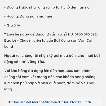
- Đường trước nhà rông rãi, ô tô 7 chỗ đến tận nơi
- Hướng: Đông nam mát mẻ
- Giá 5 tỷ
? Liên hệ ngay để được tư vấn và hỗ trợ: 0936 595 322
Bảo Lê - Chuyên viên tư vấn Bất động sản Vạn Cát
Land
Ngoài ra, chúng tôi nhận ký gửi mua bán, cho thuê bất
động sản tại Vũng Tàu.
Với kho hàng đa dạng lên đến hơn 1000 sản phẩm,
chúng tôi cam kết mang đến cho khách hàng những
lựa chọn phù hợp và hiệu quả nhất, đảm bảo sự hài
lòng.
Mua bán nhà đất
Nhà bán
Nhà bán
Nhà bán Phan Chu Trinh