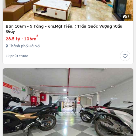
5
Bán 106m - 5 Tầng - 6m.Mặt Tiền. ( Trần Quốc Vượng )Cầu
Giấy
2
28.5 tỷ
·
106m
Thành phố Hà Nội
19 phút trước