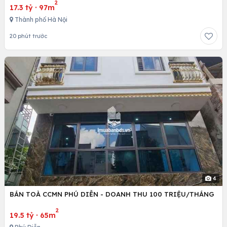
2
17.3 tỷ
·
97m
Thành phố Hà Nội
20 phút trước
4
BÁN TOÀ CCMN PHÚ DIỄN - DOANH THU 100 TRIỆU/THÁNG
2
19.5 tỷ
·
65m