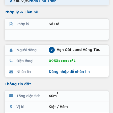
Khu vực
›
Phan Chu Trinh
Pháp lý & Liên hệ
Pháp lý
Sổ Đỏ
Vạn Cát Land Vũng Tàu
Người đăng
V
0933xxxxxx🔍
Điện thoại
Nhắn tin
Đăng nhập để nhắn tin
Thông tin đất
2
Tổng diện tích
40m
Vị trí
Kiệt / Hẻm