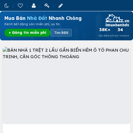
Mua Bán
Nhà Đất
Nhanh Chóng
Kênh bất động sản miễn phí, uy tín
38K+
34
+ Đăng tin miễn phí
Tìm BĐS
TIN ĐĂNG
TỈNH THÀNH