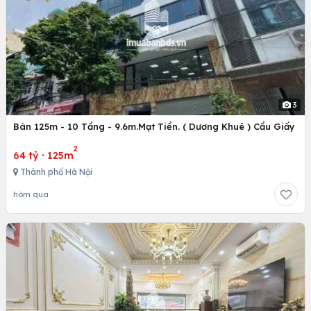
3
Bán 125m - 10 Tầng - 9.6m.Mạt Tiền. ( Dương Khuê ) Cầu Giấy
2
64 tỷ
·
125m
Thành phố Hà Nội
hôm qua