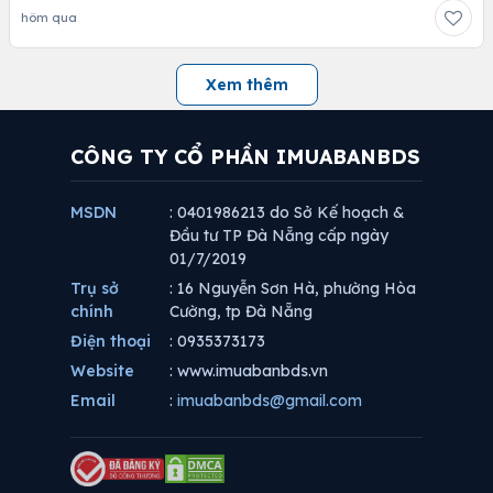
hôm qua
Xem thêm
CÔNG TY CỔ PHẦN IMUABANBDS
MSDN
: 0401986213 do Sở Kế hoạch &
Đầu tư TP Đà Nẵng cấp ngày
01/7/2019
Trụ sở
: 16 Nguyễn Sơn Hà, phường Hòa
chính
Cường, tp Đà Nẵng
Điện thoại
: 0935373173
Website
: www.imuabanbds.vn
Email
:
imuabanbds@gmail.com