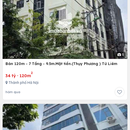
5
Bán 120m - 7 Tầng - 9.5m.Mặt tiền.(Thụy Phương ) Từ Liêm
2
34 tỷ
·
120m
Thành phố Hà Nội
hôm qua