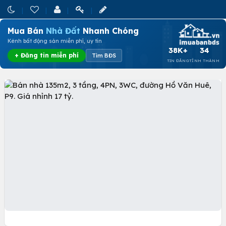
Mua Bán
Nhà Đất
Nhanh Chóng
Kênh bất động sản miễn phí, uy tín
38K+
34
+ Đăng tin miễn phí
Tìm BĐS
TIN ĐĂNG
TỈNH THÀNH