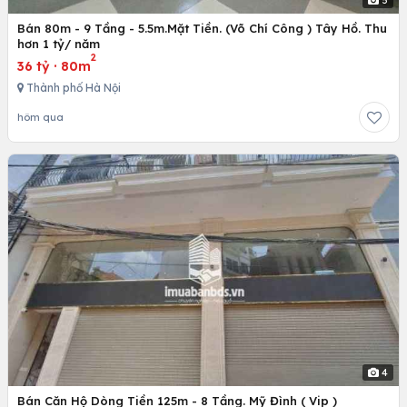
Bán 80m - 9 Tầng - 5.5m.Mặt Tiền. (Võ Chí Công ) Tây Hồ. Thu
hơn 1 tỷ/ năm
2
36 tỷ
·
80m
Thành phố Hà Nội
hôm qua
4
Bán Căn Hộ Dòng Tiền 125m - 8 Tầng. Mỹ Đình ( Vip )