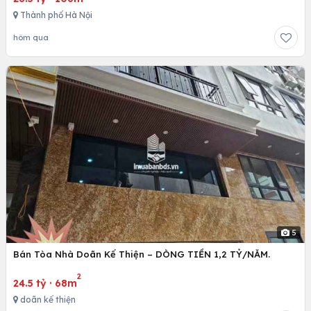
Thành phố Hà Nội
hôm qua
5
Bán Tòa Nhà Doãn Kế Thiện – DÒNG TIỀN 1,2 TỶ/NĂM.
2
24.5 tỷ
·
68m
doãn kế thiện