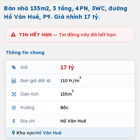
Bán nhà 135m2, 3 tầng, 4PN, 3WC, đường
Hồ Văn Huê, P9. Giá nhỉnh 17 tỷ.
TIN HẾT HẠN
— Tin đăng này đã hết hạn.
Thông tin chung
17 tỷ
Giá
2
Đơn giá đất
110 tr/m
2
Diện tích
135m
Hướng
Bắc
Địa chỉ
Hồ Văn Huê
Khu vực
›
Hồ Văn Huê