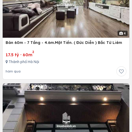
4
Bán 60m - 7 Tầng - 4.6m.Mặt Tiền. ( Đức Diễn ) Bắc Từ Liêm
2
17.5 tỷ
·
60m
Thành phố Hà Nội
hôm qua