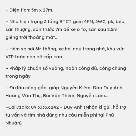
+ Diện tích: 5m x 27m.
+ Nhà hiện trạng 3 tầng BTCT gồm 4PN, 3WC, pk, bếp,
sân thượng, sân trước 7m để xe ô tô, sân sau 2.5m
giếng trời thoáng mát..
+ Hẻm xe hơi 6M thông, xe hơi ngủ trong nhà, khu vực
VIP toàn cán bộ cấp cao..
+ Pháp lý chuẩn sổ vuông, hoàn công đủ, công chứng
trong ngày.
+ Đi đâu cũng gần, giáp Nguyễn Kiệm, Đào Duy Anh,
Hoàng Văn Thụ, Bùi Văn Thêm, Nguyễn Lâm…
+Call/zalo: 09.3333.6242 – Duy Anh (Nhận kí gửi, hỗ trợ
tư vấn và tìm nhà đúng nhu cầu miễn phí tại Phú
Nhuận)