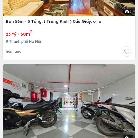
1
Bán 56m - 5 Tầng. ( Trung Kính ) Cầu Giấy. ô tô
2
23 tỷ
·
68m
Thành phố Hà Nội
hôm qua
5