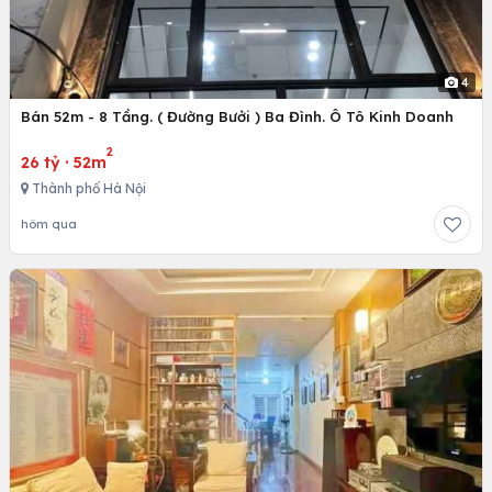
4
Bán 52m - 8 Tầng. ( Đường Bưởi ) Ba Đình. Ô Tô Kinh Doanh
2
26 tỷ
·
52m
Thành phố Hà Nội
hôm qua