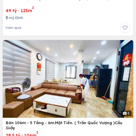
2
49 tỷ
·
125m
mỹ Đình
hôm qua
5
Bán 106m - 5 Tầng - 6m.Mặt Tiền. ( Trần Quốc Vượng )Cầu
Giấy
2
28.5 tỷ
·
106m