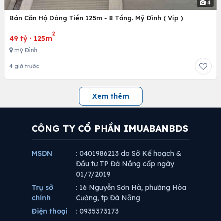
4
Bán Căn Hộ Dòng Tiền 125m - 8 Tầng. Mỹ Đình ( Vip )
2
49 tỷ
·
125m
mỹ Đình
4 giờ trước
Xem thêm
CÔNG TY CỔ PHẦN IMUABANBDS
MSDN
: 0401986213 do Sở Kế hoạch &
Đầu tư TP Đà Nẵng cấp ngày
01/7/2019
Trụ sở
: 16 Nguyễn Sơn Hà, phường Hòa
chính
Cường, tp Đà Nẵng
Điện thoại
: 0935373173