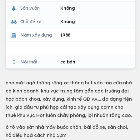
Sân vườn
Không
Chỗ để xe
Không
Năm xây dựng
1988
Nội thất
cơ bản
nhà mặt ngõ thông rộng xe thông hút vào tận cửa nhà
có kinh doanh, khu vực trung tâm gần các trường đại
học bách khoa, xây dựng, kinh tế QD v.v.... đa dạng tiện
ích, gia đầu tư phù hợp cải tạo xây dựng ccmn cho
thuê khu vực Hot luôn cháy phòng, lợi nhuận tăng cao.
ô tô vào sát nhà mấy bước chân, bãi đỗ xe, sân chơi,
hồ điều hoà cách nhà 50m