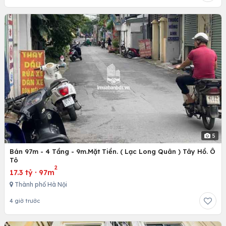
5
Bán 97m - 4 Tầng - 9m.Mặt Tiền. ( Lạc Long Quân ) Tây Hồ. Ô
Tô
2
17.3 tỷ
·
97m
Thành phố Hà Nội
4 giờ trước