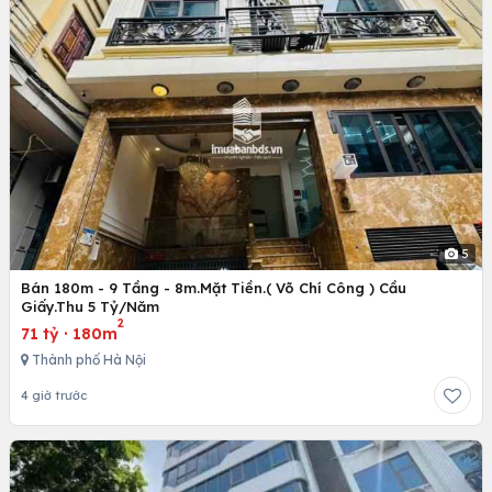
5
Bán 180m - 9 Tầng - 8m.Mặt Tiền.( Võ Chí Công ) Cầu
Giấy.Thu 5 Tỷ/Năm
2
71 tỷ
·
180m
Thành phố Hà Nội
4 giờ trước