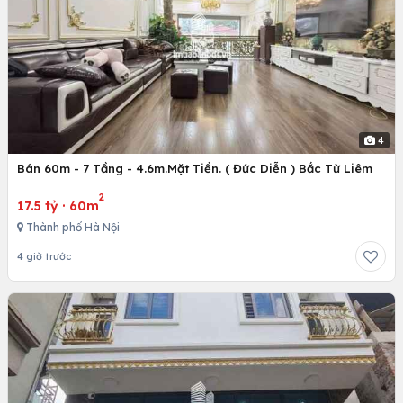
4
Bán 60m - 7 Tầng - 4.6m.Mặt Tiền. ( Đức Diễn ) Bắc Từ Liêm
2
17.5 tỷ
·
60m
Thành phố Hà Nội
4 giờ trước