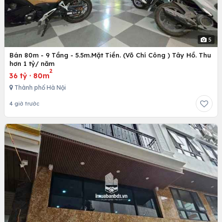
5
Bán 80m - 9 Tầng - 5.5m.Mặt Tiền. (Võ Chí Công ) Tây Hồ. Thu
hơn 1 tỷ/ năm
2
36 tỷ
·
80m
Thành phố Hà Nội
4 giờ trước