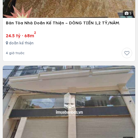
5
Bán Tòa Nhà Doãn Kế Thiện – DÒNG TIỀN 1,2 TỶ/NĂM.
2
24.5 tỷ
·
68m
doãn kế thiện
4 giờ trước