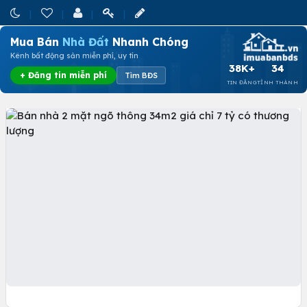
Mua Bán
Nhà Đất
Nhanh Chóng
Kênh bất động sản miễn phí, uy tín
38K+
34
+ Đăng tin miễn phí
Tìm BĐS
TIN ĐĂNG
TỈNH THÀNH