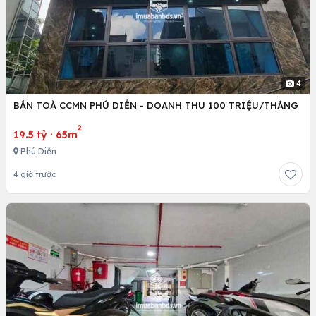
4
BÁN TOÀ CCMN PHÚ DIỄN - DOANH THU 100 TRIỆU/THÁNG
2
19.5 tỷ
·
65m
Phú Diễn
4 giờ trước