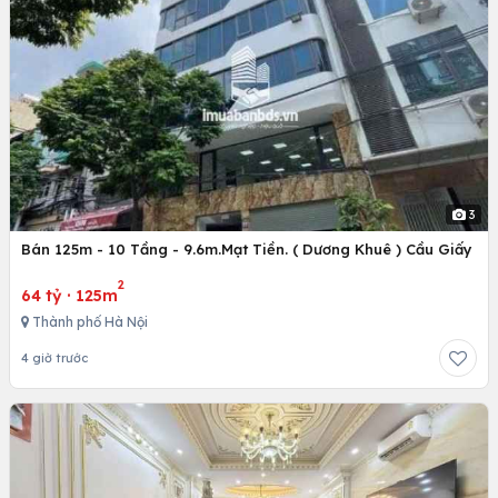
3
Bán 125m - 10 Tầng - 9.6m.Mạt Tiền. ( Dương Khuê ) Cầu Giấy
2
64 tỷ
·
125m
Thành phố Hà Nội
4 giờ trước