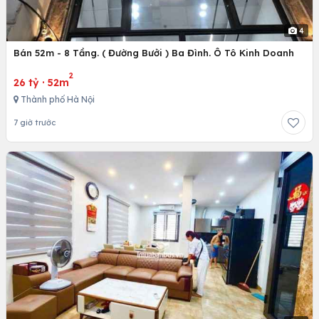
4
Bán 52m - 8 Tầng. ( Đường Bưởi ) Ba Đình. Ô Tô Kinh Doanh
2
26 tỷ
·
52m
Thành phố Hà Nội
7 giờ trước