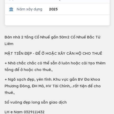
Năm xây dựng
2025
Bán nhà 2 tầng Cổ Nhuế gần 50m2 Cổ Nhuế Bắc Từ
Liêm
MẶT TIỀN ĐẸP - ĐỂ Ở HOẶC XÂY CĂN HỘ CHO THUÊ
+ Nhà chắc chắc có thể sẵn ở luôn hoặc cải tạo thêm
tầng để ở hoặc cho thuê.,
+ Ngõ sạch đẹp, yên tĩnh. Khu vực gần BV Đa khoa
Phương Đông, ĐH Mỏ, HV Tài Chính,...rất tiện để cho
thuê.,
Sổ vuông đẹp long sẵn giao dịch
LH e Nam 0329111432