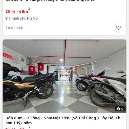
2
23 tỷ
·
68m
Thành phố Hà Nội
7 giờ trước
5
Bán 80m - 9 Tầng - 5.5m.Mặt Tiền. (Võ Chí Công ) Tây Hồ. Thu
hơn 1 tỷ/ năm
2