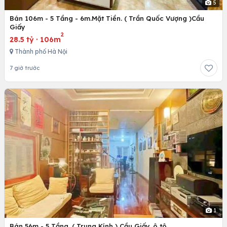
5
Bán 106m - 5 Tầng - 6m.Mặt Tiền. ( Trần Quốc Vượng )Cầu
Giấy
2
28.5 tỷ
·
106m
Thành phố Hà Nội
7 giờ trước
1
Bán 56m - 5 Tầng. ( Trung Kính ) Cầu Giấy. ô tô