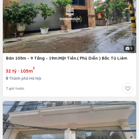
5
Bán 105m - 9 Tầng - 19m.Mặt Tiền.( Phú Diễn ) Bắc Từ Liêm
2
32 tỷ
·
105m
Thành phố Hà Nội
7 giờ trước