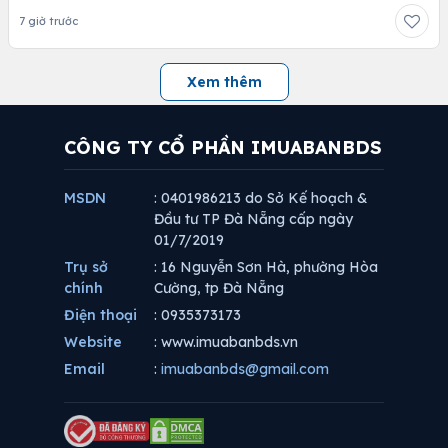
7 giờ trước
Xem thêm
CÔNG TY CỔ PHẦN IMUABANBDS
MSDN
: 0401986213 do Sở Kế hoạch &
Đầu tư TP Đà Nẵng cấp ngày
01/7/2019
Trụ sở
: 16 Nguyễn Sơn Hà, phường Hòa
chính
Cường, tp Đà Nẵng
Điện thoại
: 0935373173
Website
: www.imuabanbds.vn
Email
:
imuabanbds@gmail.com