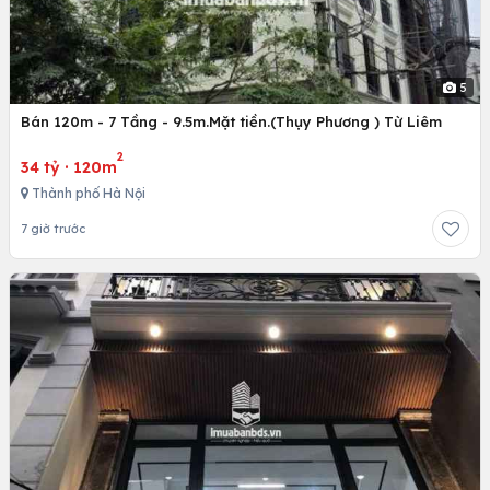
5
Bán 120m - 7 Tầng - 9.5m.Mặt tiền.(Thụy Phương ) Từ Liêm
2
34 tỷ
·
120m
Thành phố Hà Nội
7 giờ trước