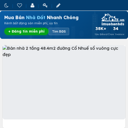
Mua Bán
Nhà Đất
Nhanh Chóng
Kênh bất động sản miễn phí, uy tín
38K+
34
+ Đăng tin miễn phí
Tìm BĐS
TIN ĐĂNG
TỈNH THÀNH