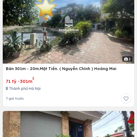
2
Bán 301m - 20m.Mặt Tiền. ( Nguyễn Chính ) Hoàng Mai
2
71 tỷ
·
301m
Thành phố Hà Nội
7 giờ trước