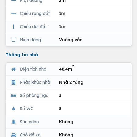
Mặt đường
2m
Chiều rộng đất
1m
Chiều dài đất
1m
Hình dáng
Vuông vắn
Thông tin nhà
2
Diện tích nhà
48.4m
Phân khúc nhà
Nhà 2 tầng
Số phòng ngủ
3
Số WC
3
Sân vườn
Không
Chỗ để xe
Không