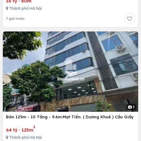
36 tỷ
·
80m
Thành phố Hà Nội
7 giờ trước
3
Bán 125m - 10 Tầng - 9.6m.Mạt Tiền. ( Dương Khuê ) Cầu Giấy
2
64 tỷ
·
125m
Thành phố Hà Nội