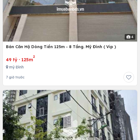
4
Bán Căn Hộ Dòng Tiền 125m - 8 Tầng. Mỹ Đình ( Vip )
2
49 tỷ
·
125m
mỹ Đình
7 giờ trước