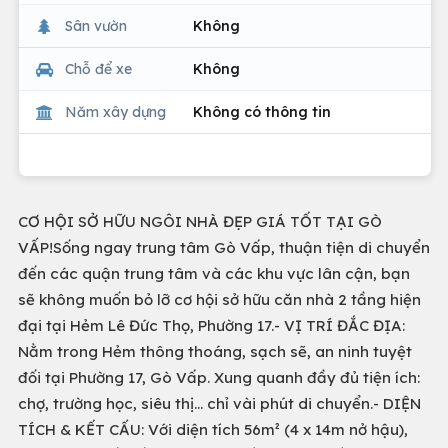
Sân vườn
Không
Chỗ để xe
Không
Năm xây dựng
Không có thông tin
CƠ HỘI SỞ HỮU NGÔI NHÀ ĐẸP GIÁ TỐT TẠI GÒ
VẤP!Sống ngay trung tâm Gò Vấp, thuận tiện di chuyển
đến các quận trung tâm và các khu vực lân cận, bạn
sẽ không muốn bỏ lỡ cơ hội sở hữu căn nhà 2 tầng hiện
đại tại Hẻm Lê Đức Thọ, Phường 17.- VỊ TRÍ ĐẮC ĐỊA:
Nằm trong Hẻm thông thoáng, sạch sẽ, an ninh tuyệt
đối tại Phường 17, Gò Vấp. Xung quanh đầy đủ tiện ích:
chợ, trường học, siêu thị… chỉ vài phút di chuyển.- DIỆN
TÍCH & KẾT CẤU: Với diện tích 56m² (4 x 14m nở hậu),