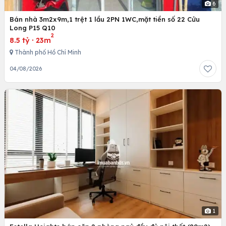
6
Bán nhà 3m2x9m,1 trệt 1 lầu 2PN 1WC,mặt tiền số 22 Cửu
Long P15 Q10
2
8.5 tỷ
·
23m
Thành phố Hồ Chí Minh
04/08/2026
1