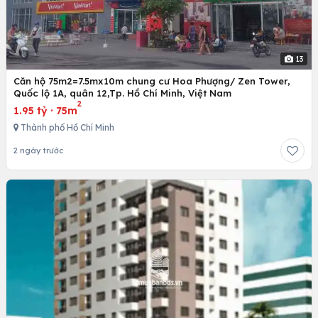
13
Căn hộ 75m2=7.5mx10m chung cư Hoa Phượng/ Zen Tower,
Quốc lộ 1A, quân 12,Tp. Hồ Chí Minh, Việt Nam
2
1.95 tỷ
·
75m
Thành phố Hồ Chí Minh
2 ngày trước