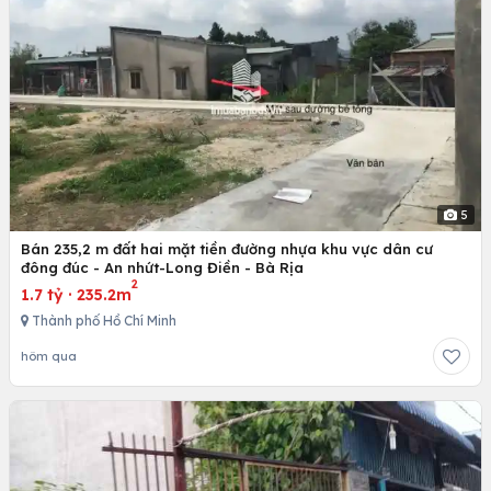
5
Bán 235,2 m đất hai mặt tiền đường nhựa khu vực dân cư
đông đúc - An nhứt-Long Điền - Bà Rịa
2
1.7 tỷ
·
235.2m
Thành phố Hồ Chí Minh
hôm qua