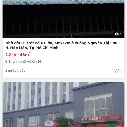
6
Nhà đất 01 trệt và 01 lầu, 4mx12m ở đường Nguyễn Thị Sáu,
H. Hóc Môn, Tp. Hồ Chí Minh
2
2.2 tỷ
·
48m
Thành phố Hồ Chí Minh
2 ngày trước