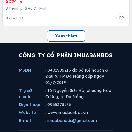
6.374 tỷ
Thành phố Hồ Chí Minh
30/07/2026
Xem thêm
CÔNG TY CỔ PHẦN IMUABANBDS
MSDN
: 0401986213 do Sở Kế hoạch &
Đầu tư TP Đà Nẵng cấp ngày
01/7/2019
Trụ sở
: 16 Nguyễn Sơn Hà, phường Hòa
chính
Cường, tp Đà Nẵng
Điện thoại
: 0935373173
Website
: www.imuabanbds.vn
Email
:
imuabanbds@gmail.com