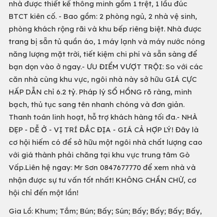
nhà được thiết kế thông minh gồm 1 trệt, 1 lầu đúc
BTCT kiên cố. - Bao gồm: 2 phòng ngủ, 2 nhà vệ sinh,
phòng khách rộng rãi và khu bếp riêng biệt. Nhà được
trang bị sẵn tủ quần áo, 1 máy lạnh và máy nước nóng
năng lượng mặt trời, tiết kiệm chi phí và sẵn sàng để
bạn dọn vào ở ngay.- ƯU ĐIỂM VƯỢT TRỘI: So với các
căn nhà cùng khu vực, ngôi nhà này sở hữu GIÁ CỰC
HẤP DẪN chỉ 6.2 tỷ. Pháp lý SỔ HỒNG rõ ràng, minh
bạch, thủ tục sang tên nhanh chóng và đơn giản.
Thanh toán linh hoạt, hỗ trợ khách hàng tối đa.- NHÀ
ĐẸP - DỄ Ở - VỊ TRÍ ĐẮC ĐỊA - GIÁ CẢ HỢP LÝ! Đây là
cơ hội hiếm có để sở hữu một ngôi nhà chất lượng cao
với giá thành phải chăng tại khu vực trung tâm Gò
Vấp.Liên hệ ngay: Mr Sơn 0847677770 để xem nhà và
nhận được sự tư vấn tốt nhất! KHÔNG CHẦN CHỪ, cơ
hội chỉ đến một lần!
Gia Lồ: Khum; Tắm; Bún; Bấy; Sún; Bấy; Bấy; Bấy; Bấy,