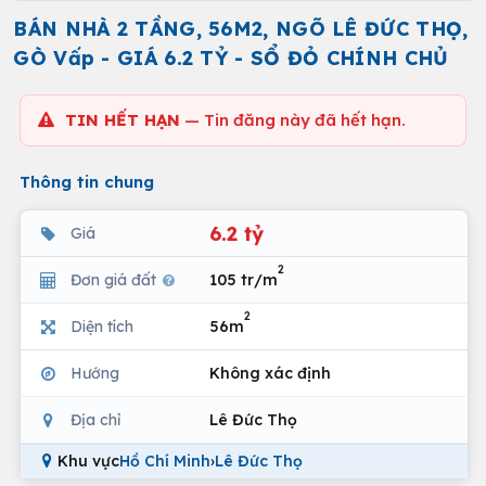
BÁN NHÀ 2 TẦNG, 56M2, NGÕ LÊ ĐỨC THỌ,
GÒ Vấp - GIÁ 6.2 TỶ - SỔ ĐỎ CHÍNH CHỦ
TIN HẾT HẠN
— Tin đăng này đã hết hạn.
Thông tin chung
6.2 tỷ
Giá
2
Đơn giá đất
105 tr/m
2
Diện tích
56m
Hướng
Không xác định
Địa chỉ
Lê Đức Thọ
Khu vực
Hồ Chí Minh
›
Lê Đức Thọ