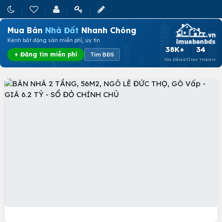
Mua Bán
Nhà Đất
Nhanh Chóng
Kênh bất động sản miễn phí, uy tín
38K+
34
+ Đăng tin miễn phí
Tìm BĐS
TIN ĐĂNG
TỈNH THÀNH