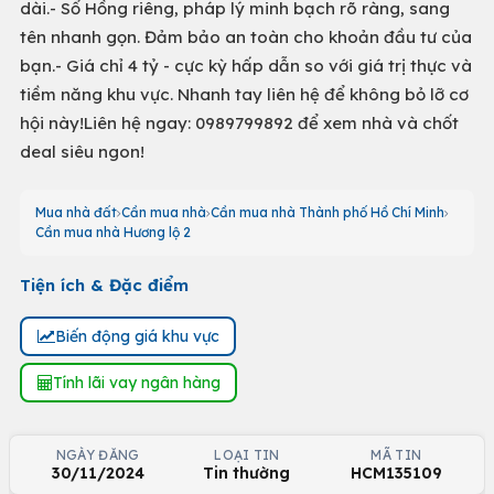
dài.- Sổ Hồng riêng, pháp lý minh bạch rõ ràng, sang
tên nhanh gọn. Đảm bảo an toàn cho khoản đầu tư của
bạn.- Giá chỉ 4 tỷ - cực kỳ hấp dẫn so với giá trị thực và
tiềm năng khu vực. Nhanh tay liên hệ để không bỏ lỡ cơ
hội này!Liên hệ ngay: 0989799892 để xem nhà và chốt
deal siêu ngon!
Mua nhà đất
Cần mua nhà
Cần mua nhà Thành phố Hồ Chí Minh
Cần mua nhà Hương lộ 2
Tiện ích & Đặc điểm
Biến động giá khu vực
Tính lãi vay ngân hàng
NGÀY ĐĂNG
LOẠI TIN
MÃ TIN
30/11/2024
Tin thường
HCM135109