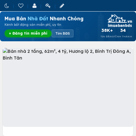
Mua Bán
Nhà Đất
Nhanh Chóng
Kênh bất động sản miễn phí, uy tín
38K+
34
+ Đăng tin miễn phí
Tìm BĐS
TIN ĐĂNG
TỈNH THÀNH