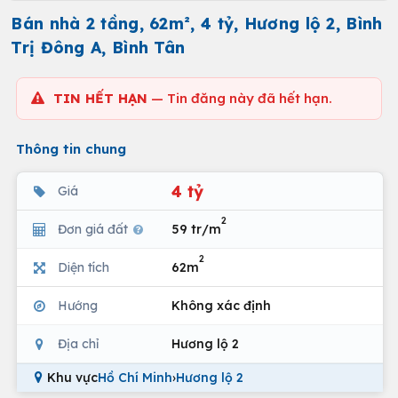
Bán nhà 2 tầng, 62m², 4 tỷ, Hương lộ 2, Bình
Trị Đông A, Bình Tân
TIN HẾT HẠN
— Tin đăng này đã hết hạn.
Thông tin chung
4 tỷ
Giá
2
Đơn giá đất
59 tr/m
2
Diện tích
62m
Hướng
Không xác định
Địa chỉ
Hương lộ 2
Khu vực
Hồ Chí Minh
›
Hương lộ 2