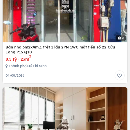
6
Bán nhà 3m2x9m,1 trệt 1 lầu 2PN 1WC,mặt tiền số 22 Cửu
Long P15 Q10
2
8.5 tỷ
·
23m
Thành phố Hồ Chí Minh
04/08/2026