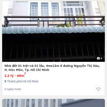
6
Nhà đất 01 trệt và 01 lầu, 4mx12m ở đường Nguyễn Thị Sáu,
H. Hóc Môn, Tp. Hồ Chí Minh
2
2.2 tỷ
·
48m
Thành phố Hồ Chí Minh
2 ngày trước