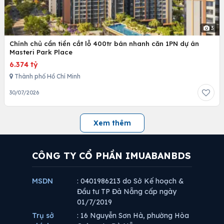
3
Chính chủ cần tiền cắt lỗ 400tr bán nhanh căn 1PN dự án
Masteri Park Place
6.374 tỷ
Thành phố Hồ Chí Minh
30/07/2026
Xem thêm
CÔNG TY CỔ PHẦN IMUABANBDS
MSDN
: 0401986213 do Sở Kế hoạch &
Đầu tư TP Đà Nẵng cấp ngày
01/7/2019
Trụ sở
: 16 Nguyễn Sơn Hà, phường Hòa