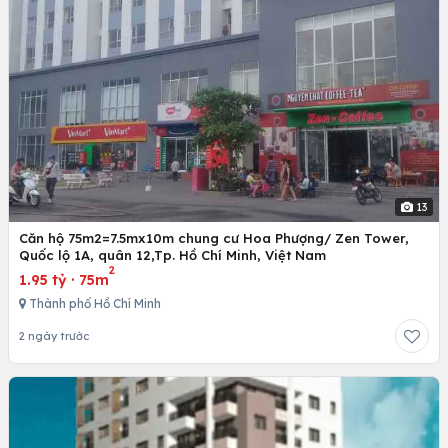
13
Căn hộ 75m2=7.5mx10m chung cư Hoa Phượng/ Zen Tower,
Quốc lộ 1A, quân 12,Tp. Hồ Chí Minh, Việt Nam
2
1.95 tỷ
·
75m
Thành phố Hồ Chí Minh
2 ngày trước