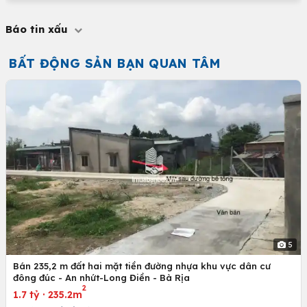
Báo tin xấu
BẤT ĐỘNG SẢN BẠN QUAN TÂM
5
Bán 235,2 m đất hai mặt tiền đường nhựa khu vực dân cư
đông đúc - An nhứt-Long Điền - Bà Rịa
2
1.7 tỷ
·
235.2m