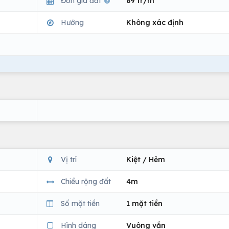
Đơn giá đất
89 tr/m
Hướng
Không xác định
Vị trí
Kiệt / Hẻm
Chiều rộng đất
4m
Số mặt tiền
1 mặt tiền
Hình dáng
Vuông vắn