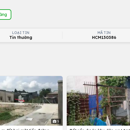
hàng
LOẠI TIN
MÃ TIN
Tin thường
HCM130386
5