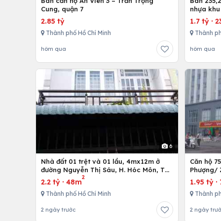
Bán căn hộ An Viên 3 – Trần Trọng
Bán 235,2
Cung, quận 7
nhựa khu
nhứt-Lon
2.85 tỷ
1.7 tỷ
·
2
Thành phố Hồ Chí Minh
Thành ph
hôm qua
hôm qua
6
Nhà đất 01 trệt và 01 lầu, 4mx12m ở
Căn hộ 7
đường Nguyễn Thị Sáu, H. Hóc Môn, Tp.
Phượng/ 
2
Hồ Chí Minh
12,Tp. Hồ
2.2 tỷ
·
48m
1.95 tỷ
·
Thành phố Hồ Chí Minh
Thành ph
2 ngày trước
2 ngày trư