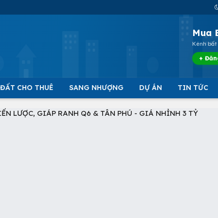
Mua 
Kênh bất 
+ Đăn
 ĐẤT CHO THUÊ
SANG NHƯỢNG
DỰ ÁN
TIN TỨC