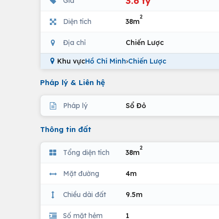
3.6 tỷ
Giá
2
Diện tích
38m
Địa chỉ
Chiến Lược
Khu vực
Hồ Chí Minh
›
Chiến Lược
Pháp lý & Liên hệ
Pháp lý
Sổ Đỏ
Thông tin đất
2
Tổng diện tích
38m
Mặt đường
4m
Chiều dài đất
9.5m
Số mặt hẻm
1