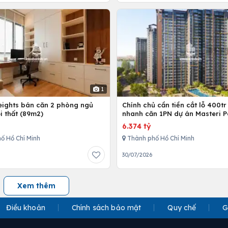
1
Heights bán căn 2 phòng ngủ
Chính chủ cần tiền cắt lỗ 400tr
i thất (89m2)
nhanh căn 1PN dự án Masteri P
Place
6.374 tỷ
ố Hồ Chí Minh
Thành phố Hồ Chí Minh
30/07/2026
Xem thêm
Điều khoản
Chính sách bảo mật
Quy chế
G