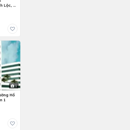
2
h Lộc, H.
1
ường Hồ
n 1