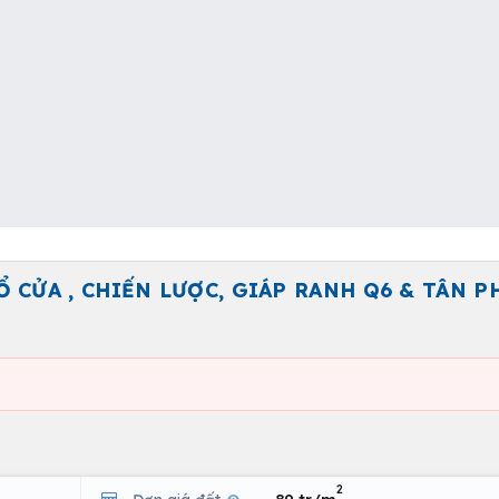
Ổ CỬA , CHIẾN LƯỢC, GIÁP RANH Q6 & TÂN PH
2