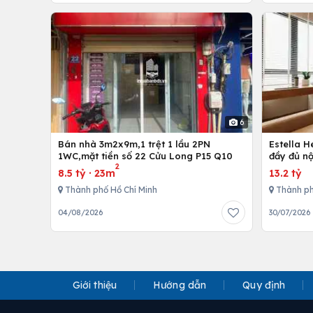
6
Bán nhà 3m2x9m,1 trệt 1 lầu 2PN
Estella 
1WC,mặt tiền số 22 Cửu Long P15 Q10
đầy đủ nộ
2
8.5 tỷ
·
23m
13.2 tỷ
Thành phố Hồ Chí Minh
Thành ph
04/08/2026
30/07/2026
Giới thiệu
Hướng dẫn
Quy định