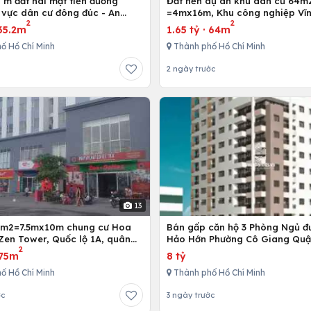
 m đất hai mặt tiền đường
Đất nền dự án khu dân cư 64m
 vực dân cư đông đúc - An
=4mx16m, Khu công nghiệp Vĩn
2
2
g Điền - Bà Rịa
Bình Chánh, Tp. Hồ Chí Minh
35.2m
1.65 tỷ
·
64m
ố Hồ Chí Minh
Thành phố Hồ Chí Minh
2 ngày trước
13
5m2=7.5mx10m chung cư Hoa
Bán gấp căn hộ 3 Phòng Ngủ đ
Zen Tower, Quốc lộ 1A, quân
Hảo Hớn Phường Cô Giang Quậ
2
 Chí Minh, Việt Nam
75m
8 tỷ
ố Hồ Chí Minh
Thành phố Hồ Chí Minh
ớc
3 ngày trước