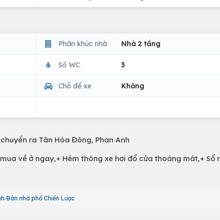
Phân khúc nhà
Nhà 2 tầng
Số WC
3
Chỗ để xe
Không
 di chuyển ra Tân Hòa Đông, Phan Anh
 mua về ở ngay,+ Hẻm thông xe hơi đổ cửa thoáng mát,+ Sổ 
nh
Bán nhà phố Chiến Lược