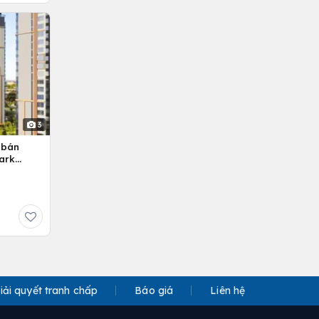
3
 bán
ark
iải quyết tranh chấp
Báo giá
Liên hệ