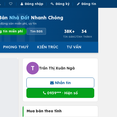
Đăng nhập
Đăng ký
Đăng tin
Bán
Nhà Đất
Nhanh Chóng
động sản miễn phí, uy tín
38K+
34
g tin miễn phí
Tìm BĐS
TIN ĐĂNG
TỈNH THÀNH
PHONG THUỶ
KIẾN TRÚC
TƯ VẤN
T
Trần Thị Xuân Ngà
Nhắn tin
0939*** · Hiện số
Mua bán theo tỉnh