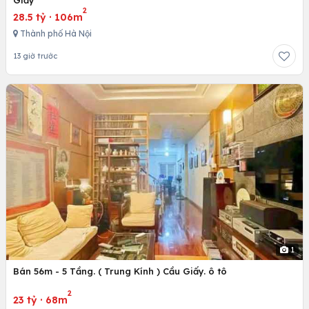
2
28.5 tỷ
·
106m
Thành phố Hà Nội
13 giờ trước
1
Bán 56m - 5 Tầng. ( Trung Kính ) Cầu Giấy. ô tô
2
23 tỷ
·
68m