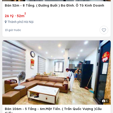
Bán 52m - 8 Tầng. ( Đường Bưởi ) Ba Đình. Ô Tô Kinh Doanh
2
26 tỷ
·
52m
Thành phố Hà Nội
13 giờ trước
5
Bán 106m - 5 Tầng - 6m.Mặt Tiền. ( Trần Quốc Vượng )Cầu
Giấy