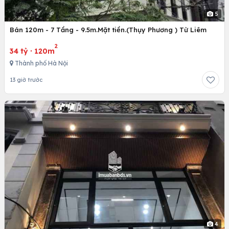
5
Bán 120m - 7 Tầng - 9.5m.Mặt tiền.(Thụy Phương ) Từ Liêm
2
34 tỷ
·
120m
Thành phố Hà Nội
13 giờ trước
4