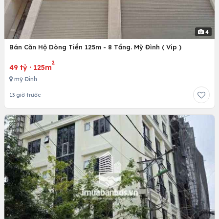
4
Bán Căn Hộ Dòng Tiền 125m - 8 Tầng. Mỹ Đình ( Vip )
2
49 tỷ
·
125m
mỹ Đình
13 giờ trước