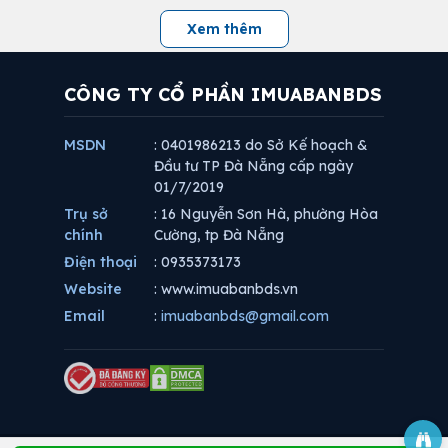
Xem thêm
CÔNG TY CỔ PHẦN IMUABANBDS
MSDN
: 0401986213 do Sở Kế hoạch &
Đầu tư TP Đà Nẵng cấp ngày
01/7/2019
Trụ sở
: 16 Nguyễn Sơn Hà, phường Hòa
chính
Cường, tp Đà Nẵng
Điện thoại
: 0935373173
Website
: www.imuabanbds.vn
Email
:
imuabanbds@gmail.com