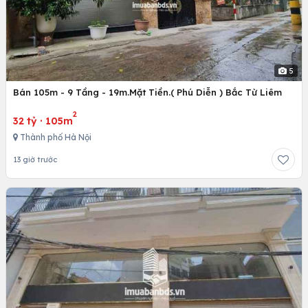
5
Bán 105m - 9 Tầng - 19m.Mặt Tiền.( Phú Diễn ) Bắc Từ Liêm
2
32 tỷ
·
105m
Thành phố Hà Nội
13 giờ trước