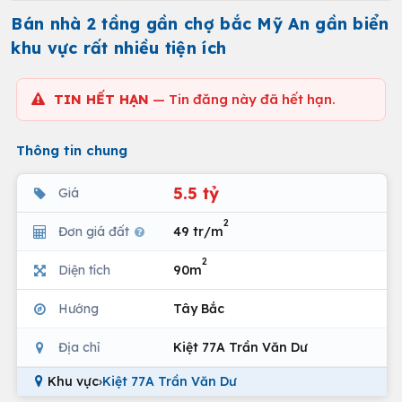
Bán nhà 2 tầng gần chợ bắc Mỹ An gần biển
khu vực rất nhiều tiện ích
TIN HẾT HẠN
— Tin đăng này đã hết hạn.
Thông tin chung
5.5 tỷ
Giá
2
Đơn giá đất
49 tr/m
2
Diện tích
90m
Hướng
Tây Bắc
Địa chỉ
Kiệt 77A Trần Văn Dư
Khu vực
›
Kiệt 77A Trần Văn Dư