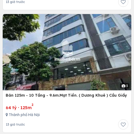
13 giờ trước
3
Bán 125m - 10 Tầng - 9.6m.Mạt Tiền. ( Dương Khuê ) Cầu Giấy
2
64 tỷ
·
125m
Thành phố Hà Nội
13 giờ trước