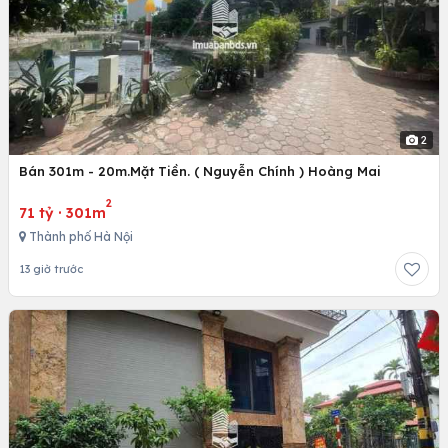
2
Bán 301m - 20m.Mặt Tiền. ( Nguyễn Chính ) Hoàng Mai
2
71 tỷ
·
301m
Thành phố Hà Nội
13 giờ trước