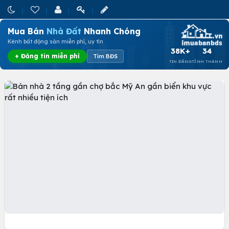
Mua Bán
Nhà Đất
Nhanh Chóng
Kênh bất động sản miễn phí, uy tín
38K+
34
+ Đăng tin miễn phí
Tìm BĐS
TIN ĐĂNG
TỈNH THÀNH